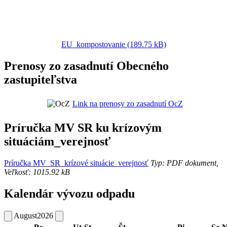
EU_kompostovanie (189.75 kB)
Prenosy zo zasadnutí Obecného
zastupiteľstva
Link na prenosy zo zasadnutí OcZ
Príručka MV SR ku krízovým
situáciám_verejnosť
Príručka MV_SR_krízové situácie_verejnosť
Typ: PDF dokument,
Veľkosť: 1015.92 kB
Kalendár vývozu odpadu
August
2026