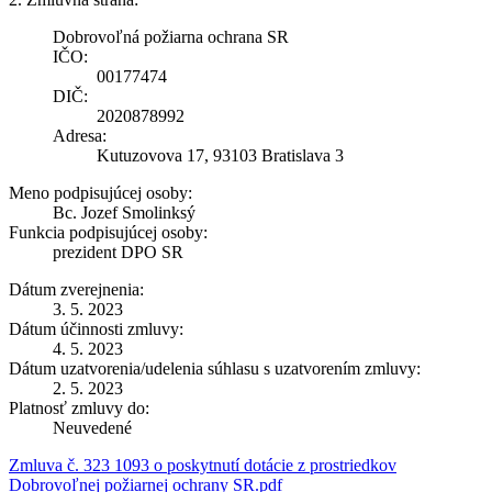
Dobrovoľná požiarna ochrana SR
IČO:
00177474
DIČ:
2020878992
Adresa:
Kutuzovova 17, 93103 Bratislava 3
Meno podpisujúcej osoby:
Bc. Jozef Smolinksý
Funkcia podpisujúcej osoby:
prezident DPO SR
Dátum zverejnenia:
3. 5. 2023
Dátum účinnosti zmluvy:
4. 5. 2023
Dátum uzatvorenia/udelenia súhlasu s uzatvorením zmluvy:
2. 5. 2023
Platnosť zmluvy do:
Neuvedené
Zmluva č. 323 1093 o poskytnutí dotácie z prostriedkov
Dobrovoľnej požiarnej ochrany SR.pdf