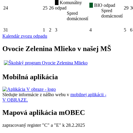
Komunálny
BIO odpad
24
25
26
odpad
29
3
Spred
Spred
domácností
domácností
31
1
2
3
4
5
6
Kalendár zvozu odpadu
Ovocie Zelenina Mlieko v našej MŠ
Mobilná aplikácia
Sledujte informácie z nášho webu v
mobilnej aplikácii -
V OBRAZE.
Mapová aplikácia mOBEC
zapracovaný register "C" a "E" k 28.2.2025