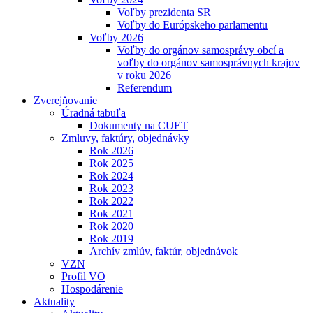
Voľby prezidenta SR
Voľby do Európskeho parlamentu
Voľby 2026
Voľby do orgánov samosprávy obcí a
voľby do orgánov samosprávnych krajov
v roku 2026
Referendum
Zverejňovanie
Úradná tabuľa
Dokumenty na CUET
Zmluvy, faktúry, objednávky
Rok 2026
Rok 2025
Rok 2024
Rok 2023
Rok 2022
Rok 2021
Rok 2020
Rok 2019
Archív zmlúv, faktúr, objednávok
VZN
Profil VO
Hospodárenie
Aktuality