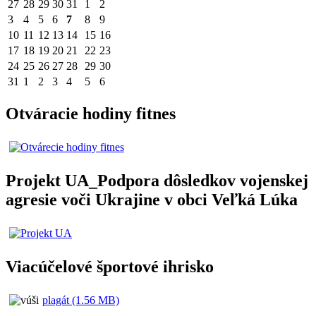
27
28
29
30
31
1
2
3
4
5
6
7
8
9
10
11
12
13
14
15
16
17
18
19
20
21
22
23
24
25
26
27
28
29
30
31
1
2
3
4
5
6
Otváracie hodiny fitnes
Projekt UA_Podpora dôsledkov vojenskej
agresie voči Ukrajine v obci Veľká Lúka
Viacúčelové športové ihrisko
plagát (1.56 MB)