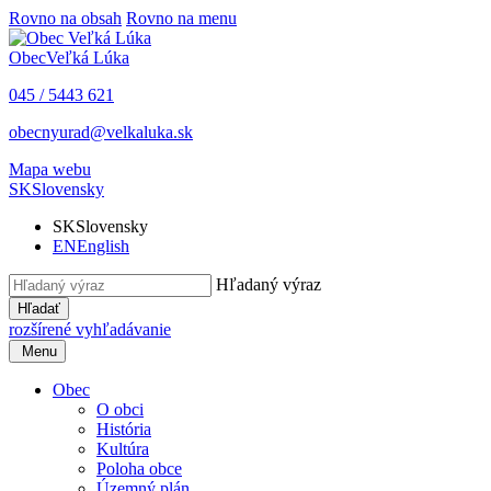
Rovno na obsah
Rovno na menu
Obec
Veľká Lúka
045 / 5443 621
obecnyurad@velkaluka.sk
Mapa webu
SK
Slovensky
SK
Slovensky
EN
English
Hľadaný výraz
Hľadať
rozšírené vyhľadávanie
Menu
Obec
O obci
História
Kultúra
Poloha obce
Územný plán