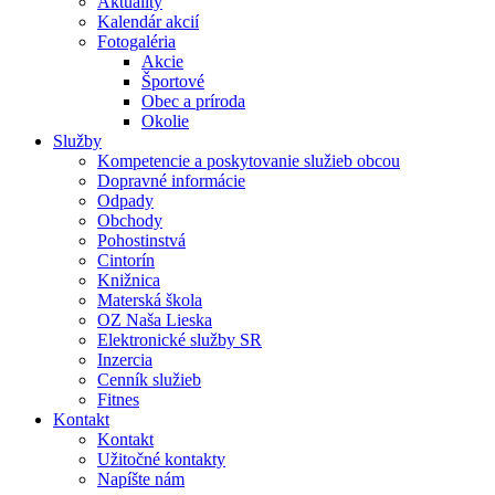
Aktuality
Kalendár akcií
Fotogaléria
Akcie
Športové
Obec a príroda
Okolie
Služby
Kompetencie a poskytovanie služieb obcou
Dopravné informácie
Odpady
Obchody
Pohostinstvá
Cintorín
Knižnica
Materská škola
OZ Naša Lieska
Elektronické služby SR
Inzercia
Cenník služieb
Fitnes
Kontakt
Kontakt
Užitočné kontakty
Napíšte nám