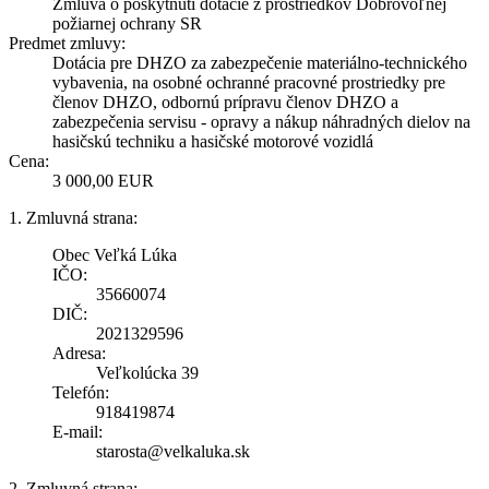
Zmluva o poskytnutí dotácie z prostriedkov Dobrovoľnej
požiarnej ochrany SR
Predmet zmluvy:
Dotácia pre DHZO za zabezpečenie materiálno-technického
vybavenia, na osobné ochranné pracovné prostriedky pre
členov DHZO, odbornú prípravu členov DHZO a
zabezpečenia servisu - opravy a nákup náhradných dielov na
hasičskú techniku a hasičské motorové vozidlá
Cena:
3 000,00 EUR
1. Zmluvná strana:
Obec Veľká Lúka
IČO:
35660074
DIČ:
2021329596
Adresa:
Veľkolúcka 39
Telefón:
918419874
E-mail:
starosta@velkaluka.sk
2. Zmluvná strana: