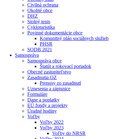
Civilná ochrana
Okolité obce
DHZ
Stolný tenis
Cykloturistika
Povinné dokumentácie obce
Komunitný plán sociálnych služieb
PHSR
SODB 2021
Samospráva
Samospráva obce
Štatút a rokovací poriadok
Obecné zastupiteľstvo
Zasadnutia OZ
Prenosy zo zasadnutí
Uznesenia a zápisnice
Formuláre
Dane a poplatky
EÚ fondy a projekty
Úradné hodiny
Voľby
Voľby 2022
Voľby 2023
Voľby do NRSR
Voľby 2024