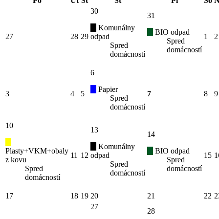
Po
Ut
St
Št
Pi
So
N
30
31
Komunálny
BIO odpad
27
28
29
odpad
1
2
Spred
Spred
domácností
domácností
6
Papier
3
4
5
7
8
9
Spred
domácností
10
13
14
Komunálny
Plasty+VKM+obaly
BIO odpad
11
12
odpad
15
1
z kovu
Spred
Spred
Spred
domácností
domácností
domácností
17
18
19
20
21
22
2
27
28