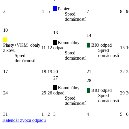
Papier
3
4
5
7
8
9
Spred
domácností
10
13
14
Komunálny
Plasty+VKM+obaly
BIO odpad
11
12
odpad
15
1
z kovu
Spred
Spred
Spred
domácností
domácností
domácností
17
18
19
20
21
22
2
27
28
Komunálny
BIO odpad
24
25
26
odpad
29
3
Spred
Spred
domácností
domácností
31
1
2
3
4
5
6
Kalendár zvozu odpadu