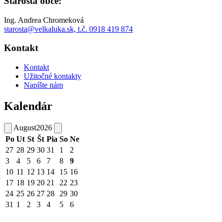
Starosta obce:
Ing. Andrea Chromeková
starosta@velkaluka.sk, t.č. 0918 419 874
Kontakt
Kontakt
Užitočné kontakty
Napíšte nám
Kalendár
August
2026
Po
Ut
St
Št
Pia
So
Ne
27
28
29
30
31
1
2
3
4
5
6
7
8
9
10
11
12
13
14
15
16
17
18
19
20
21
22
23
24
25
26
27
28
29
30
31
1
2
3
4
5
6