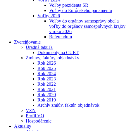
Voľby prezidenta SR
Voľby do Európskeho parlamentu
Voľby 2026
Voľby do orgánov samosprávy obcí a
voľby do orgánov samosprávnych krajov
v roku 2026
Referendum
Zverejňovanie
Úradná tabuľa
Dokumenty na CUET
Zmluvy, faktúry, objednávky
Rok 2026
Rok 2025
Rok 2024
Rok 2023
Rok 2022
Rok 2021
Rok 2020
Rok 2019
Archív zmlúv, faktúr, objednávok
VZN
Profil VO
Hospodárenie
Aktuality