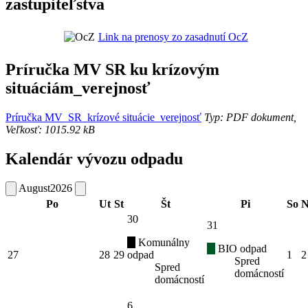
zastupiteľstva
Link na prenosy zo zasadnutí OcZ
Príručka MV SR ku krízovým
situáciám_verejnosť
Príručka MV_SR_krízové situácie_verejnosť
Typ: PDF dokument,
Veľkosť: 1015.92 kB
Kalendár vývozu odpadu
August
2026
Po
Ut
St
Št
Pi
So
N
30
31
Komunálny
BIO odpad
27
28
29
odpad
1
2
Spred
Spred
domácností
domácností
6