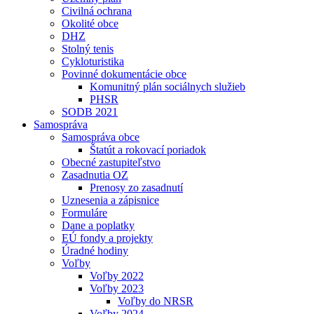
Civilná ochrana
Okolité obce
DHZ
Stolný tenis
Cykloturistika
Povinné dokumentácie obce
Komunitný plán sociálnych služieb
PHSR
SODB 2021
Samospráva
Samospráva obce
Štatút a rokovací poriadok
Obecné zastupiteľstvo
Zasadnutia OZ
Prenosy zo zasadnutí
Uznesenia a zápisnice
Formuláre
Dane a poplatky
EÚ fondy a projekty
Úradné hodiny
Voľby
Voľby 2022
Voľby 2023
Voľby do NRSR
Voľby 2024