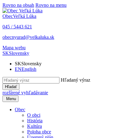
Rovno na obsah
Rovno na menu
Obec
Veľká Lúka
045 / 5443 621
obecnyurad@velkaluka.sk
Mapa webu
SK
Slovensky
SK
Slovensky
EN
English
Hľadaný výraz
Hľadať
rozšírené vyhľadávanie
Menu
Obec
O obci
História
Kultúra
Poloha obce
Územný plán