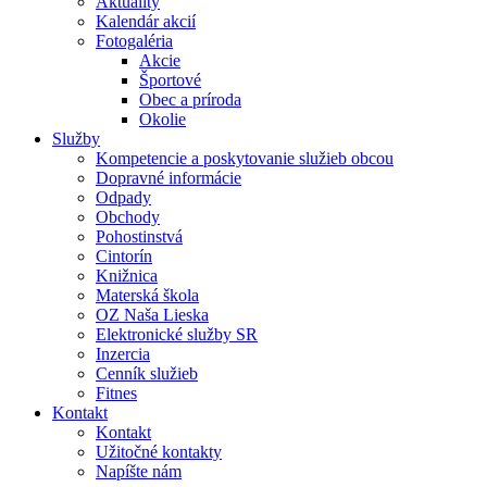
Aktuality
Kalendár akcií
Fotogaléria
Akcie
Športové
Obec a príroda
Okolie
Služby
Kompetencie a poskytovanie služieb obcou
Dopravné informácie
Odpady
Obchody
Pohostinstvá
Cintorín
Knižnica
Materská škola
OZ Naša Lieska
Elektronické služby SR
Inzercia
Cenník služieb
Fitnes
Kontakt
Kontakt
Užitočné kontakty
Napíšte nám