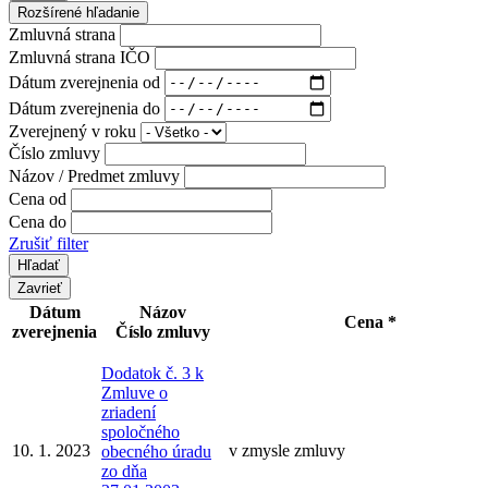
Rozšírené hľadanie
Zmluvná strana
Zmluvná strana IČO
Dátum zverejnenia od
Dátum zverejnenia do
Zverejnený v roku
Číslo zmluvy
Názov / Predmet zmluvy
Cena od
Cena do
Zrušiť filter
Zavrieť
Dátum
Názov
Cena *
zverejnenia
Číslo zmluvy
Dodatok č. 3 k
Zmluve o
zriadení
spoločného
10. 1. 2023
v zmysle zmluvy
obecného úradu
zo dňa