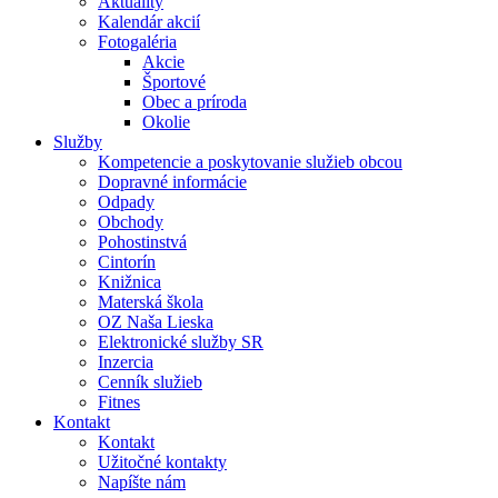
Aktuality
Kalendár akcií
Fotogaléria
Akcie
Športové
Obec a príroda
Okolie
Služby
Kompetencie a poskytovanie služieb obcou
Dopravné informácie
Odpady
Obchody
Pohostinstvá
Cintorín
Knižnica
Materská škola
OZ Naša Lieska
Elektronické služby SR
Inzercia
Cenník služieb
Fitnes
Kontakt
Kontakt
Užitočné kontakty
Napíšte nám