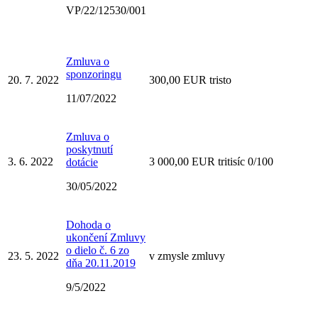
VP/22/12530/001
Zmluva o
sponzoringu
20. 7. 2022
300,00 EUR tristo
11/07/2022
Zmluva o
poskytnutí
3. 6. 2022
3 000,00 EUR tritisíc 0/100
dotácie
30/05/2022
Dohoda o
ukončení Zmluvy
o dielo č. 6 zo
23. 5. 2022
v zmysle zmluvy
dňa 20.11.2019
9/5/2022