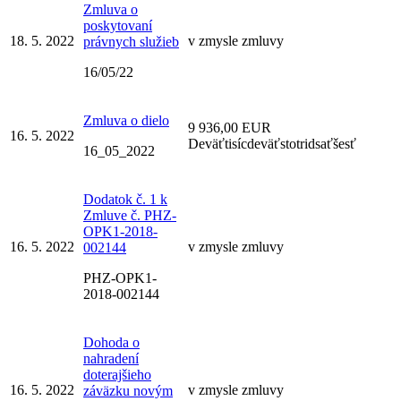
Zmluva o
poskytovaní
18. 5. 2022
v zmysle zmluvy
právnych služieb
16/05/22
Zmluva o dielo
9 936,00 EUR
16. 5. 2022
Deväťtisícdeväťstotridsaťšesť
16_05_2022
Dodatok č. 1 k
Zmluve č. PHZ-
OPK1-2018-
16. 5. 2022
v zmysle zmluvy
002144
PHZ-OPK1-
2018-002144
Dohoda o
nahradení
doterajšieho
16. 5. 2022
v zmysle zmluvy
záväzku novým