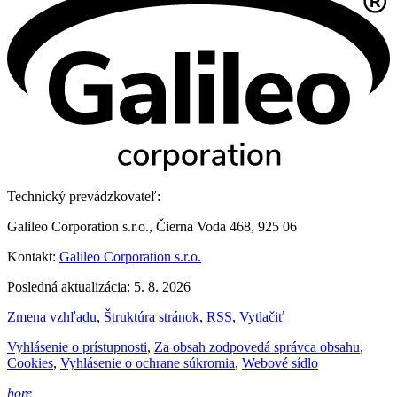
Technický prevádzkovateľ:
Galileo Corporation s.r.o., Čierna Voda 468, 925 06
Kontakt:
Galileo Corporation s.r.o.
Posledná aktualizácia: 5. 8. 2026
Zmena vzhľadu
,
Štruktúra stránok
,
RSS
,
Vytlačiť
Vyhlásenie o prístupnosti
,
Za obsah zodpovedá správca obsahu
,
Cookies
,
Vyhlásenie o ochrane súkromia
,
Webové sídlo
hore