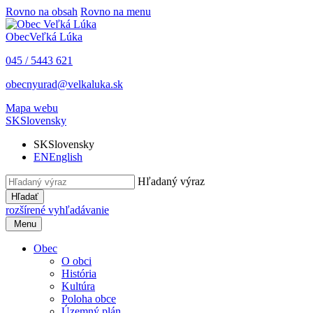
Rovno na obsah
Rovno na menu
Obec
Veľká Lúka
045 / 5443 621
obecnyurad@velkaluka.sk
Mapa webu
SK
Slovensky
SK
Slovensky
EN
English
Hľadaný výraz
Hľadať
rozšírené vyhľadávanie
Menu
Obec
O obci
História
Kultúra
Poloha obce
Územný plán