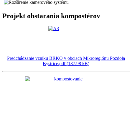
Projekt obstarania kompostérov
Predchádzanie vzniku BRKO v obciach Mikroregiónu Pozdola
Bystrice.pdf (187.98 kB)