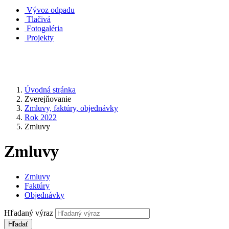
Vývoz odpadu
Tlačivá
Fotogaléria
Projekty
Úvodná stránka
Zverejňovanie
Zmluvy, faktúry, objednávky
Rok 2022
Zmluvy
Zmluvy
Zmluvy
Faktúry
Objednávky
Hľadaný výraz
Hľadať