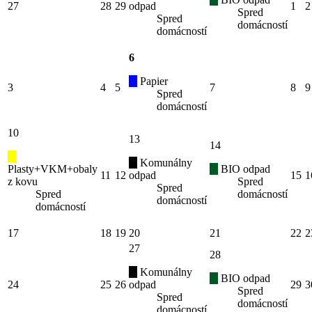
27
28
29
odpad
1
2
Spred
Spred
domácností
domácností
6
Papier
3
4
5
7
8
9
Spred
domácností
10
13
14
Komunálny
Plasty+VKM+obaly
BIO odpad
11
12
odpad
15
1
z kovu
Spred
Spred
Spred
domácností
domácností
domácností
17
18
19
20
21
22
2
27
28
Komunálny
BIO odpad
24
25
26
odpad
29
3
Spred
Spred
domácností
domácností