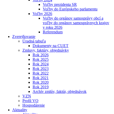
Voľby prezidenta SR
Voľby do Európskeho parlamentu
Voľby 2026
Voľby do orgánov samosprávy obcí a
voľby do orgánov samosprávnych krajov
v roku 2026
Referendum
Zverejňovanie
Úradná tabuľa
Dokumenty na CUET
Zmluvy, faktúry, objednávky
Rok 2026
Rok 2025
Rok 2024
Rok 2023
Rok 2022
Rok 2021
Rok 2020
Rok 2019
Archív zmlúv, faktúr, objednávok
VZN
Profil VO
Hospodárenie
Aktuality