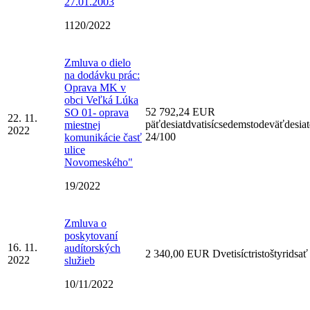
27.01.2003
1120/2022
Zmluva o dielo
na dodávku prác:
Oprava MK v
obci Veľká Lúka
52 792,24 EUR
SO 01- oprava
22. 11.
päťdesiatdvatisícsedemstodeväťdesia
miestnej
2022
24/100
komunikácie časť
ulice
Novomeského"
19/2022
Zmluva o
poskytovaní
16. 11.
audítorských
2 340,00 EUR Dvetisíctristoštyridsať
2022
služieb
10/11/2022