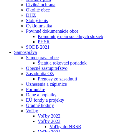
Civilná ochrana
Okolité obce
DHZ
Stolný tenis
Cykloturistika
Povinné dokumentácie obce
Komunitný plán sociálnych služieb
PHSR
SODB 2021
Samospráva
Samospráva obce
Štatút a rokovací poriadok
Obecné zastupiteľstvo
Zasadnutia OZ
Prenosy zo zasadnutí
Uznesenia a zápisnice
Formuláre
Dane a poplatky
EÚ fondy a projekty
Úradné hodiny
Voľby
Voľby 2022
Voľby 2023
Voľby do NRSR
Voľby 2024