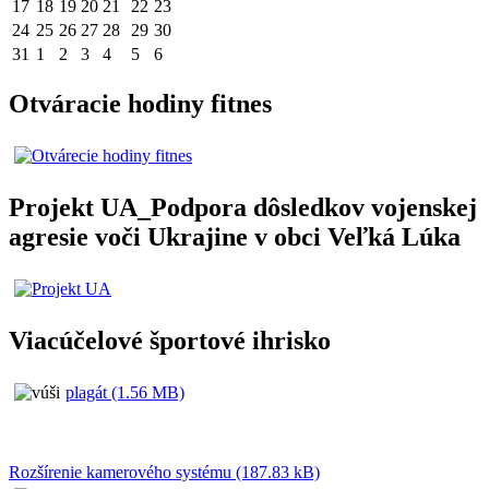
17
18
19
20
21
22
23
24
25
26
27
28
29
30
31
1
2
3
4
5
6
Otváracie hodiny fitnes
Projekt UA_Podpora dôsledkov vojenskej
agresie voči Ukrajine v obci Veľká Lúka
Viacúčelové športové ihrisko
plagát (1.56 MB)
Rozšírenie kamerového systému (187.83 kB)