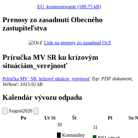
EU_kompostovanie (189.75 kB)
Prenosy zo zasadnutí Obecného
zastupiteľstva
Link na prenosy zo zasadnutí OcZ
Príručka MV SR ku krízovým
situáciám_verejnosť
Príručka MV_SR_krízové situácie_verejnosť
Typ: PDF dokument,
Veľkosť: 1015.92 kB
Kalendár vývozu odpadu
August
2026
Po
Ut
St
Št
Pi
So
N
30
31
Komunálny
BIO odpad