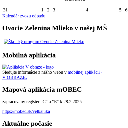
31
1
2
3
4
5
6
Kalendár zvozu odpadu
Ovocie Zelenina Mlieko v našej MŠ
Mobilná aplikácia
Sledujte informácie z nášho webu v
mobilnej aplikácii -
V OBRAZE.
Mapová aplikácia mOBEC
zapracovaný register "C" a "E" k 28.2.2025
https://mobec.sk/velkaluka
Aktuálne počasie