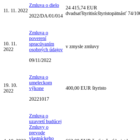
Zmluva o dielo
24 415,74 EUR
11. 11. 2022
dvadsaťštyritisícštyristopätnásť 74/10
2022/DA/01/014
Zmluva o
poverení
10. 11.
spracúvaním
v zmysle zmluvy
2022
osobných údajov
09/11/2022
Zmluva o
umeleckom
19. 10.
400,00 EUR štyristo
výkone
2022
20221017
Zmluva o
uzavretí budúcej
Zmluvy o
prevode
vlastníckeho