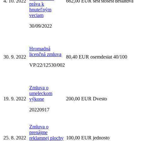
4. 10. 2022
662,00 EUR šesťstošesťdesiatdva
práva k
hnuteľným
veciam
30/09/2022
Hromadná
licenčná zmluva
30. 9. 2022
80,40 EUR osemdesiat 40/100
VP/22/12530/002
Zmluva o
umeleckom
19. 9. 2022
200,00 EUR Dvesto
výkone
20220917
Zmluva o
prenájme
25. 8. 2022
100,00 EUR jednosto
reklamnej plochy