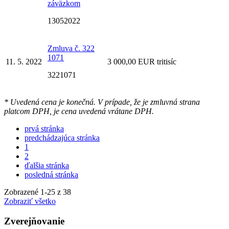
záväzkom
13052022
Zmluva č. 322
1071
11. 5. 2022
3 000,00 EUR tritisíc
3221071
* Uvedená cena je konečná. V prípade, že je zmluvná strana
platcom DPH, je cena uvedená vrátane DPH.
prvá stránka
predchádzajúca stránka
1
2
ďalšia stránka
posledná stránka
Zobrazené
1
-
25
z 38
Zobraziť všetko
Zverejňovanie