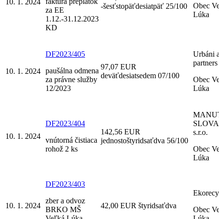
faktúra preplatok
10. 1. 2024
Obec V
-šesťstopäťdesiatpäť 25/100
za EE
Lúka
1.12.-31.12.2023
KD
DF2023/405
Urbáni 
partners 
97,07 EUR
paušálna odmena
10. 1. 2024
deväťdesiatsedem 07/100
za právne služby
Obec V
12/2023
Lúka
MANU
DF2023/404
SLOVA
142,56 EUR
s.r.o.
10. 1. 2024
vnútorná čistiaca
jednostoštyridsaťdva 56/100
rohož 2 ks
Obec V
Lúka
DF2023/403
Ekorecy
zber a odvoz
10. 1. 2024
42,00 EUR štyridsaťdva
BRKO MŠ
Obec V
Veľká Lúka
Lúka