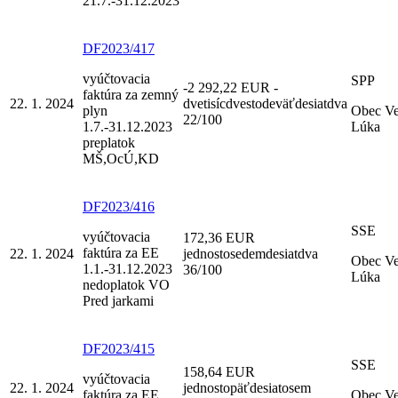
21.7.-31.12.2023
DF2023/417
vyúčtovacia
SPP
-2 292,22 EUR -
faktúra za zemný
22. 1. 2024
dvetisícdvestodeväťdesiatdva
plyn
Obec V
22/100
1.7.-31.12.2023
Lúka
preplatok
MŠ,OcÚ,KD
DF2023/416
SSE
vyúčtovacia
172,36 EUR
faktúra za EE
22. 1. 2024
jednostosedemdesiatdva
Obec V
1.1.-31.12.2023
36/100
Lúka
nedoplatok VO
Pred jarkami
DF2023/415
SSE
158,64 EUR
vyúčtovacia
22. 1. 2024
jednostopäťdesiatosem
faktúra za EE
Obec V