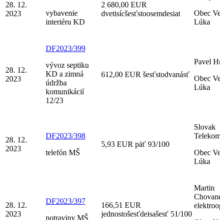
28. 12.
2 680,00 EUR
vybavenie
Obec V
2023
dvetisícšesťstoosemdesiat
interiéru KD
Lúka
DF2023/399
Pavel H
vývoz septiku
28. 12.
KD a zimná
612,00 EUR šesťstodvanásť
Obec V
2023
údržba
Lúka
komunikácií
12/23
Slovak
DF2023/398
Telekom,
28. 12.
5,93 EUR päť 93/100
2023
telefón MŠ
Obec V
Lúka
Martin
Chovane
DF2023/397
28. 12.
166,51 EUR
elektroo
2023
jednostošesťdeisašesť 51/100
potraviny MŠ