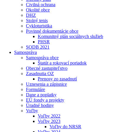
Civilná ochrana
Okolité obce
DHZ
Stolný tenis
Cykloturistika
Povinné dokumentácie obce
Komunitný plán sociálnych služieb
PHSR
SODB 2021
Samospráva
Samospráva obce
Štatút a rokovací poriadok
Obecné zastupiteľstvo
Zasadnutia OZ
Prenosy zo zasadnutí
Uznesenia a zápisnice
Formuláre
Dane a poplatky
EÚ fondy a projekty
Úradné hodiny
Voľby
Voľby 2022
Voľby 2023
Voľby do NRSR
Voľby 2024