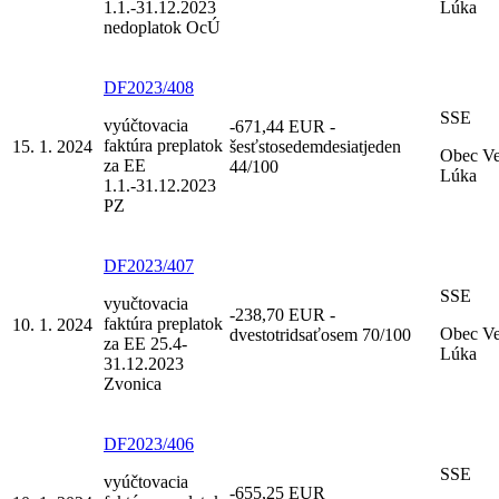
1.1.-31.12.2023
Lúka
nedoplatok OcÚ
DF2023/408
SSE
vyúčtovacia
-671,44 EUR -
faktúra preplatok
15. 1. 2024
šesťstosedemdesiatjeden
Obec V
za EE
44/100
Lúka
1.1.-31.12.2023
PZ
DF2023/407
SSE
vyučtovacia
-238,70 EUR -
faktúra preplatok
10. 1. 2024
Obec V
dvestotridsaťosem 70/100
za EE 25.4-
Lúka
31.12.2023
Zvonica
DF2023/406
SSE
vyúčtovacia
-655,25 EUR