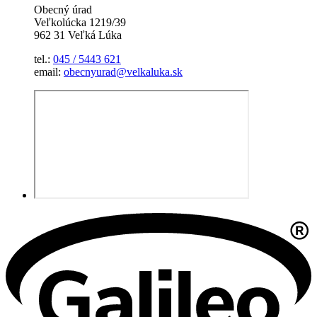
Obecný úrad
Veľkolúcka 1219/39
962 31 Veľká Lúka
tel.:
045 / 5443 621
email:
obecnyurad@velkaluka.sk