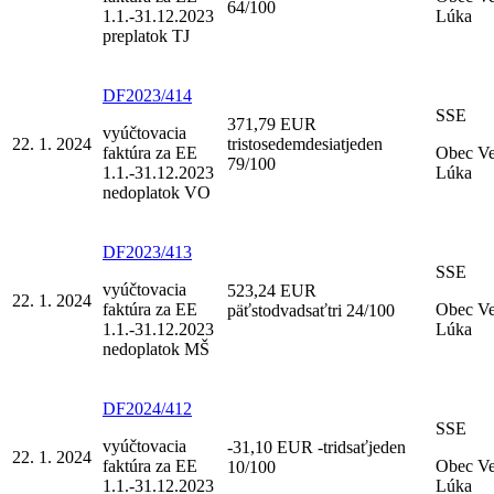
64/100
1.1.-31.12.2023
Lúka
preplatok TJ
DF2023/414
SSE
371,79 EUR
vyúčtovacia
22. 1. 2024
tristosedemdesiatjeden
faktúra za EE
Obec V
79/100
1.1.-31.12.2023
Lúka
nedoplatok VO
DF2023/413
SSE
vyúčtovacia
523,24 EUR
22. 1. 2024
faktúra za EE
Obec V
päťstodvadsaťtri 24/100
1.1.-31.12.2023
Lúka
nedoplatok MŠ
DF2024/412
SSE
vyúčtovacia
-31,10 EUR -tridsaťjeden
22. 1. 2024
faktúra za EE
Obec V
10/100
1.1.-31.12.2023
Lúka