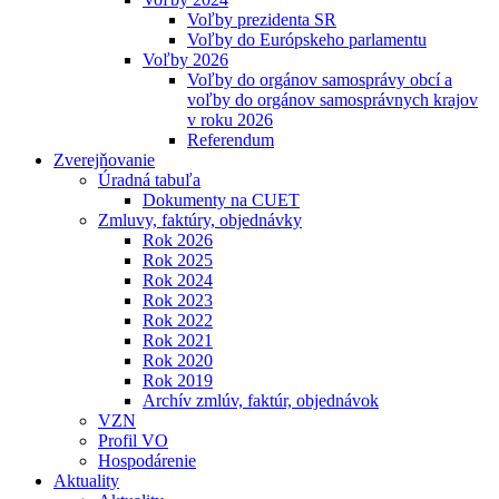
Voľby prezidenta SR
Voľby do Európskeho parlamentu
Voľby 2026
Voľby do orgánov samosprávy obcí a
voľby do orgánov samosprávnych krajov
v roku 2026
Referendum
Zverejňovanie
Úradná tabuľa
Dokumenty na CUET
Zmluvy, faktúry, objednávky
Rok 2026
Rok 2025
Rok 2024
Rok 2023
Rok 2022
Rok 2021
Rok 2020
Rok 2019
Archív zmlúv, faktúr, objednávok
VZN
Profil VO
Hospodárenie
Aktuality