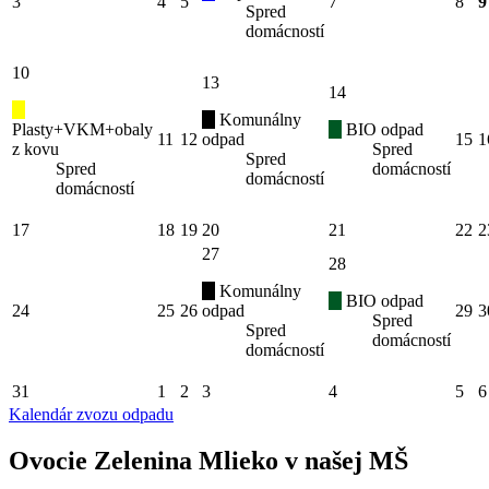
3
4
5
7
8
9
Spred
domácností
10
13
14
Komunálny
Plasty+VKM+obaly
BIO odpad
11
12
odpad
15
1
z kovu
Spred
Spred
Spred
domácností
domácností
domácností
17
18
19
20
21
22
2
27
28
Komunálny
BIO odpad
24
25
26
odpad
29
3
Spred
Spred
domácností
domácností
31
1
2
3
4
5
6
Kalendár zvozu odpadu
Ovocie Zelenina Mlieko v našej MŠ