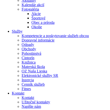
Aktuality
Kalendár akcií
Fotogaléria
Akcie
Športové
Obec a príroda
Okolie
Služby
Kompetencie a poskytovanie služieb obcou
Dopravné informácie
Odpady
Obchody
Pohostinstvá
Cintorín
Knižnica
Materská škola
OZ Naša Lieska
Elektronické služby SR
Inzercia
Cenník služieb
Fitnes
Kontakt
Kontakt
Užitočné kontakty
Napíšte nám