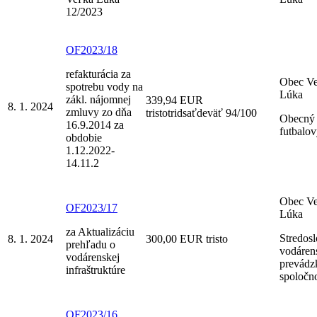
12/2023
OF2023/18
refakturácia za
Obec V
spotrebu vody na
Lúka
zákl. nájomnej
339,94 EUR
8. 1. 2024
zmluvy zo dňa
tristotridsaťdeväť 94/100
Obecný
16.9.2014 za
futbalov
obdobie
1.12.2022-
14.11.2
Obec V
OF2023/17
Lúka
za Aktualizáciu
Stredos
8. 1. 2024
300,00 EUR tristo
prehľadu o
vodáren
vodárenskej
prevádz
infraštruktúre
spoločno
OF2023/16