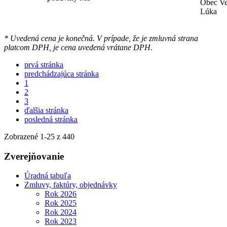
Obec V
Lúka
* Uvedená cena je konečná. V prípade, že je zmluvná strana
platcom DPH, je cena uvedená vrátane DPH.
prvá stránka
predchádzajúca stránka
1
2
3
ďalšia stránka
posledná stránka
Zobrazené
1
-
25
z 440
Zverejňovanie
Úradná tabuľa
Zmluvy, faktúry, objednávky
Rok 2026
Rok 2025
Rok 2024
Rok 2023