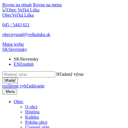
Rovno na obsah
Rovno na menu
Obec
Veľká Lúka
045 / 5443 621
obecnyurad@velkaluka.sk
Mapa webu
SK
Slovensky
SK
Slovensky
EN
English
Hľadaný výraz
Hľadať
rozšírené vyhľadávanie
Menu
Obec
O obci
História
Kultúra
Poloha obce
Územný plán