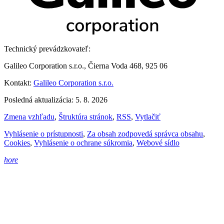
Technický prevádzkovateľ:
Galileo Corporation s.r.o., Čierna Voda 468, 925 06
Kontakt:
Galileo Corporation s.r.o.
Posledná aktualizácia: 5. 8. 2026
Zmena vzhľadu
,
Štruktúra stránok
,
RSS
,
Vytlačiť
Vyhlásenie o prístupnosti
,
Za obsah zodpovedá správca obsahu
,
Cookies
,
Vyhlásenie o ochrane súkromia
,
Webové sídlo
hore