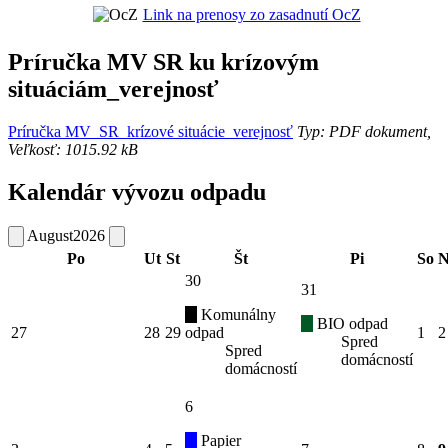
Link na prenosy zo zasadnutí OcZ
Príručka MV SR ku krízovým
situáciám_verejnosť
Príručka MV_SR_krízové situácie_verejnosť
Typ: PDF dokument,
Veľkosť: 1015.92 kB
Kalendár vývozu odpadu
August
2026
Po
Ut
St
Št
Pi
So
N
30
31
Komunálny
BIO odpad
27
28
29
odpad
1
2
Spred
Spred
domácností
domácností
6
Papier