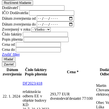
Rozšírené hľadanie
Dodávateľ
IČO Dodávatelia
Dátum zverejnenia od
Dátum zverejnenia do
Zverejnený v roku
Číslo faktúry
Popis plnenia
Cena od
Cena do
Zrušiť filter
Zavrieť
Dátum
Číslo faktúry
Dodá
Cena *
zverejnenia
Popis plnenia
Odbe
DF2023/418
Martin
Chovane
refakturácia
293,77 EUR
elektroo
odberu EE v
22. 1. 2024
dvestodeväťdesiattri 77/100
objekte budovy
Obec V
KD
Lúka