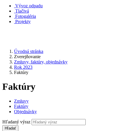
Vývoz odpadu
Tlačivá
Fotogaléria
Projekty
Úvodná stránka
Zverejňovanie
Zmluvy, faktúry, objednávky
Rok 2023
Faktúry
Faktúry
Zmluvy
Faktúry
Objednávky
Hľadaný výraz
Hľadať