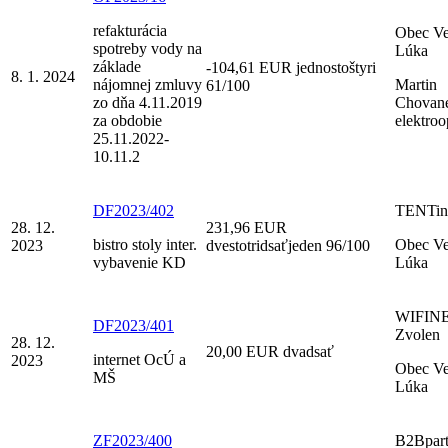
refakturácia
Obec V
spotreby vody na
Lúka
základe
-104,61 EUR jednostoštyri
8. 1. 2024
nájomnej zmluvy
Martin
61/100
zo dňa 4.11.2019
Chovane
za obdobie
elektroo
25.11.2022-
10.11.2
DF2023/402
TENTino
28. 12.
231,96 EUR
bistro stoly inter.
Obec V
2023
dvestotridsaťjeden 96/100
vybavenie KD
Lúka
WIFINET
DF2023/401
Zvolen
28. 12.
20,00 EUR dvadsať
internet OcÚ a
2023
Obec V
MŠ
Lúka
ZF2023/400
B2Bpart