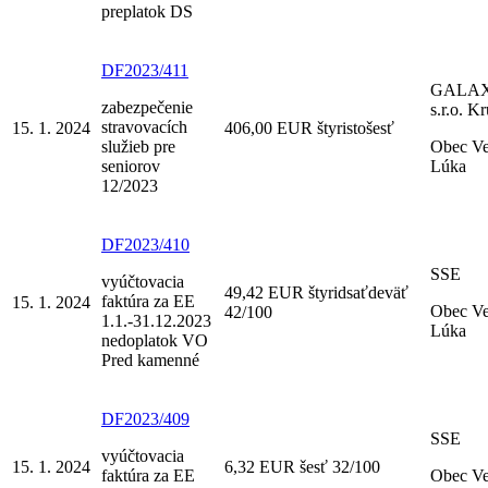
preplatok DS
DF2023/411
GALAX
zabezpečenie
s.r.o. K
stravovacích
15. 1. 2024
406,00 EUR štyristošesť
služieb pre
Obec V
seniorov
Lúka
12/2023
DF2023/410
SSE
vyúčtovacia
49,42 EUR štyridsaťdeväť
faktúra za EE
15. 1. 2024
Obec V
42/100
1.1.-31.12.2023
Lúka
nedoplatok VO
Pred kamenné
DF2023/409
SSE
vyúčtovacia
15. 1. 2024
6,32 EUR šesť 32/100
faktúra za EE
Obec V