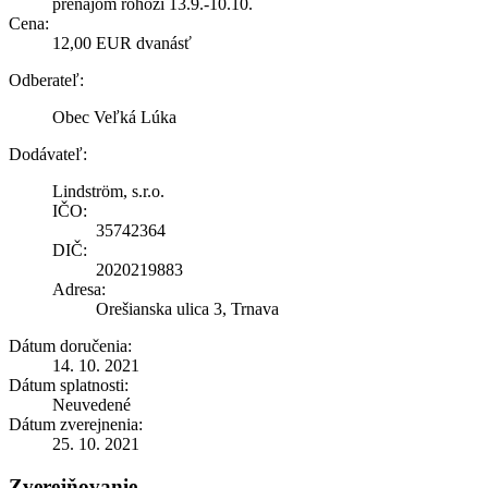
prenájom rohoží 13.9.-10.10.
Cena:
12,00 EUR dvanásť
Odberateľ:
Obec Veľká Lúka
Dodávateľ:
Lindström, s.r.o.
IČO:
35742364
DIČ:
2020219883
Adresa:
Orešianska ulica 3, Trnava
Dátum doručenia:
14. 10. 2021
Dátum splatnosti:
Neuvedené
Dátum zverejnenia:
25. 10. 2021
Zverejňovanie