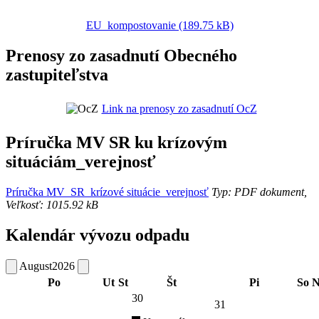
EU_kompostovanie (189.75 kB)
Prenosy zo zasadnutí Obecného
zastupiteľstva
Link na prenosy zo zasadnutí OcZ
Príručka MV SR ku krízovým
situáciám_verejnosť
Príručka MV_SR_krízové situácie_verejnosť
Typ: PDF dokument,
Veľkosť: 1015.92 kB
Kalendár vývozu odpadu
August
2026
Po
Ut
St
Št
Pi
So
N
30
31