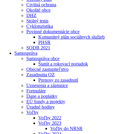
Civilná ochrana
Okolité obce
DHZ
Stolný tenis
Cykloturistika
Povinné dokumentácie obce
Komunitný plán sociálnych služieb
PHSR
SODB 2021
Samospráva
Samospráva obce
Štatút a rokovací poriadok
Obecné zastupiteľstvo
Zasadnutia OZ
Prenosy zo zasadnutí
Uznesenia a zápisnice
Formuláre
Dane a poplatky
EÚ fondy a projekty
Úradné hodiny
Voľby
Voľby 2022
Voľby 2023
Voľby do NRSR
Voľby 2024