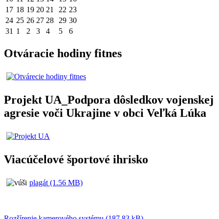
17
18
19
20
21
22
23
24
25
26
27
28
29
30
31
1
2
3
4
5
6
Otváracie hodiny fitnes
Projekt UA_Podpora dôsledkov vojenskej
agresie voči Ukrajine v obci Veľká Lúka
Viacúčelové športové ihrisko
plagát (1.56 MB)
Rozšírenie kamerového systému (187.83 kB)