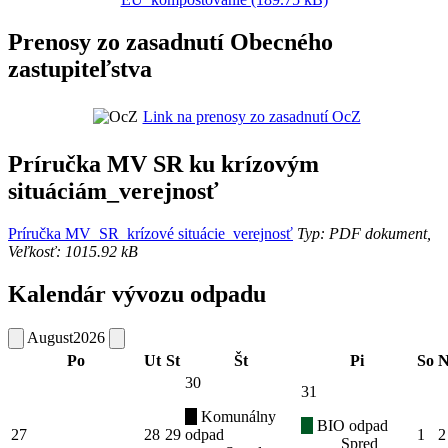
Prenosy zo zasadnutí Obecného
zastupiteľstva
Link na prenosy zo zasadnutí OcZ
Príručka MV SR ku krízovým
situáciám_verejnosť
Príručka MV_SR_krízové situácie_verejnosť
Typ: PDF dokument,
Veľkosť: 1015.92 kB
Kalendár vývozu odpadu
August
2026
Po
Ut
St
Št
Pi
So
N
30
31
Komunálny
BIO odpad
27
28
29
odpad
1
2
Spred