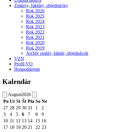
Úradná tabuľa
Zmluvy, faktúry, objednávky
Rok 2026
Rok 2025
Rok 2024
Rok 2023
Rok 2022
Rok 2021
Rok 2020
Rok 2019
Archív zmlúv, faktúr, objednávok
VZN
Profil VO
Hospodárenie
Kalendár
August
2026
Po
Ut
St
Št
Pia
So
Ne
27
28
29
30
31
1
2
3
4
5
6
7
8
9
10
11
12
13
14
15
16
17
18
19
20
21
22
23