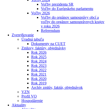
Voľby prezidenta SR
Voľby do Európskeho parlamentu
Voľby 2026
Voľby do orgánov samosprávy obcí a
voľby do orgánov samosprávnych krajov
v roku 2026
Referendum
Zverejňovanie
Úradná tabuľa
Dokumenty na CUET
Zmluvy, faktúry, objednávky
Rok 2026
Rok 2025
Rok 2024
Rok 2023
Rok 2022
Rok 2021
Rok 2020
Rok 2019
Archív zmlúv, faktúr, objednávok
VZN
Profil VO
Hospodárenie
Aktuality