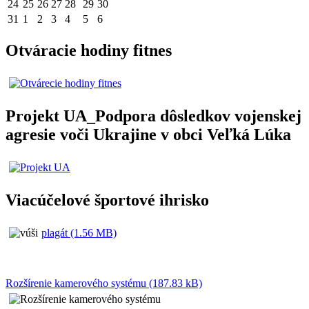
24
25
26
27
28
29
30
31
1
2
3
4
5
6
Otváracie hodiny fitnes
Projekt UA_Podpora dôsledkov vojenskej
agresie voči Ukrajine v obci Veľká Lúka
Viacúčelové športové ihrisko
plagát (1.56 MB)
Rozšírenie kamerového systému (187.83 kB)