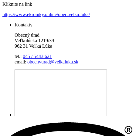
Kliknite na link
https://www.ekroniky.online/obec-velka-luka/
Kontakty
Obecný úrad
Veľkolúcka 1219/39
962 31 Veľká Lúka
tel.:
045 / 5443 621
email:
obecnyurad@velkaluka.sk