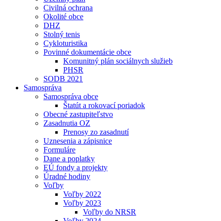
Civilná ochrana
Okolité obce
DHZ
Stolný tenis
Cykloturistika
Povinné dokumentácie obce
Komunitný plán sociálnych služieb
PHSR
SODB 2021
Samospráva
Samospráva obce
Štatút a rokovací poriadok
Obecné zastupiteľstvo
Zasadnutia OZ
Prenosy zo zasadnutí
Uznesenia a zápisnice
Formuláre
Dane a poplatky
EÚ fondy a projekty
Úradné hodiny
Voľby
Voľby 2022
Voľby 2023
Voľby do NRSR
Voľby 2024