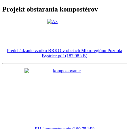
Projekt obstarania kompostérov
Predchádzanie vzniku BRKO v obciach Mikroregiónu Pozdola
Bystrice.pdf (187.98 kB)
EU_kompostovanie (189.75 kB)