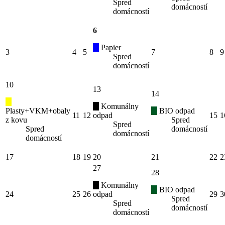
Spred
domácností
domácností
6
Papier
3
4
5
7
8
9
Spred
domácností
10
13
14
Komunálny
Plasty+VKM+obaly
BIO odpad
11
12
odpad
15
1
z kovu
Spred
Spred
Spred
domácností
domácností
domácností
17
18
19
20
21
22
2
27
28
Komunálny
BIO odpad
24
25
26
odpad
29
3
Spred
Spred
domácností
domácností