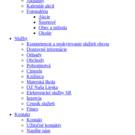
Aktuality
Kalendár akcií
Fotogaléria
Akcie
Športové
Obec a príroda
Okolie
Služby
Kompetencie a poskytovanie služieb obcou
Dopravné informácie
Odpady
Obchody
Pohostinstvá
Cintorín
Knižnica
Materská škola
OZ Naša Lieska
Elektronické služby SR
Inzercia
Cenník služieb
Fitnes
Kontakt
Kontakt
Užitočné kontakty
Napíšte nám