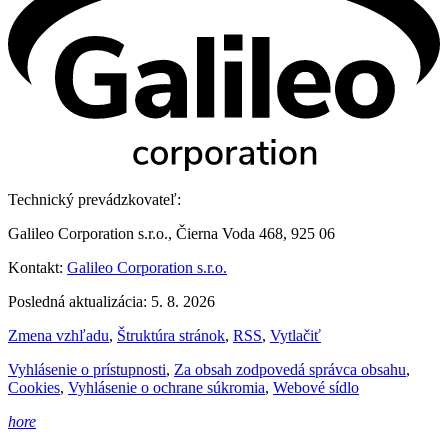
Technický prevádzkovateľ:
Galileo Corporation s.r.o., Čierna Voda 468, 925 06
Kontakt:
Galileo Corporation s.r.o.
Posledná aktualizácia: 5. 8. 2026
Zmena vzhľadu
,
Štruktúra stránok
,
RSS
,
Vytlačiť
Vyhlásenie o prístupnosti
,
Za obsah zodpovedá správca obsahu
,
Cookies
,
Vyhlásenie o ochrane súkromia
,
Webové sídlo
hore