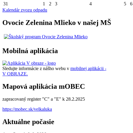
31
1
2
3
4
5
6
Kalendár zvozu odpadu
Ovocie Zelenina Mlieko v našej MŠ
Mobilná aplikácia
Sledujte informácie z nášho webu v
mobilnej aplikácii -
V OBRAZE.
Mapová aplikácia mOBEC
zapracovaný register "C" a "E" k 28.2.2025
https://mobec.sk/velkaluka
Aktuálne počasie