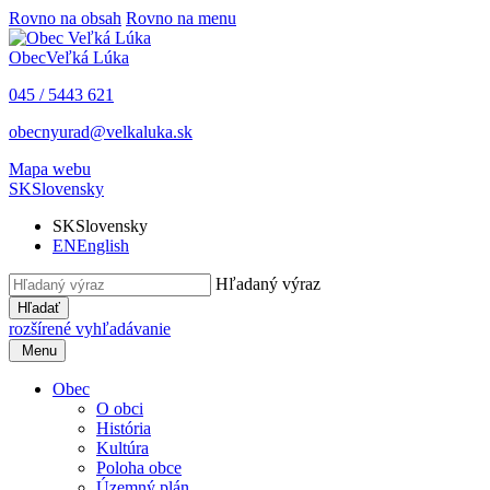
Rovno na obsah
Rovno na menu
Obec
Veľká Lúka
045 / 5443 621
obecnyurad@velkaluka.sk
Mapa webu
SK
Slovensky
SK
Slovensky
EN
English
Hľadaný výraz
Hľadať
rozšírené vyhľadávanie
Menu
Obec
O obci
História
Kultúra
Poloha obce
Územný plán