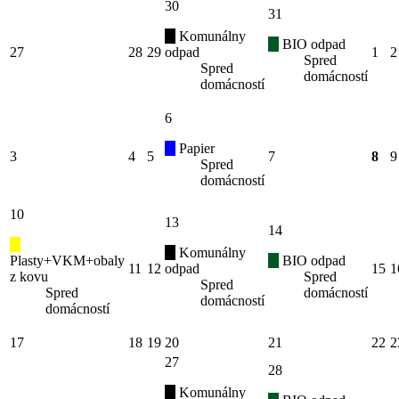
30
31
Komunálny
BIO odpad
27
28
29
odpad
1
2
Spred
Spred
domácností
domácností
6
Papier
3
4
5
7
8
9
Spred
domácností
10
13
14
Komunálny
Plasty+VKM+obaly
BIO odpad
11
12
odpad
15
1
z kovu
Spred
Spred
Spred
domácností
domácností
domácností
17
18
19
20
21
22
2
27
28
Komunálny