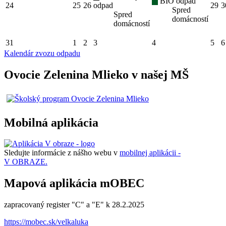
BIO odpad
24
25
26
odpad
29
3
Spred
Spred
domácností
domácností
31
1
2
3
4
5
6
Kalendár zvozu odpadu
Ovocie Zelenina Mlieko v našej MŠ
Mobilná aplikácia
Sledujte informácie z nášho webu v
mobilnej aplikácii -
V OBRAZE.
Mapová aplikácia mOBEC
zapracovaný register "C" a "E" k 28.2.2025
https://mobec.sk/velkaluka