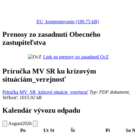
EU_kompostovanie (189.75 kB)
Prenosy zo zasadnutí Obecného
zastupiteľstva
Link na prenosy zo zasadnutí OcZ
Príručka MV SR ku krízovým
situáciám_verejnosť
Príručka MV_SR_krízové situácie_verejnosť
Typ: PDF dokument,
Veľkosť: 1015.92 kB
Kalendár vývozu odpadu
August
2026
Po
Ut
St
Št
Pi
So
N