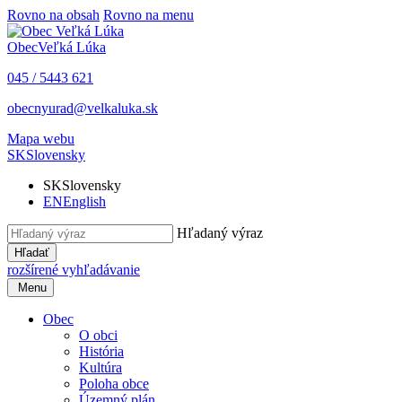
Rovno na obsah
Rovno na menu
Obec
Veľká Lúka
045 / 5443 621
obecnyurad@velkaluka.sk
Mapa webu
SK
Slovensky
SK
Slovensky
EN
English
Hľadaný výraz
Hľadať
rozšírené vyhľadávanie
Menu
Obec
O obci
História
Kultúra
Poloha obce
Územný plán