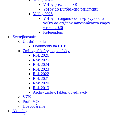
Voľby prezidenta SR
Voľby do Európskeho parlamentu
Voľby 2026
Voľby do orgánov samosprávy obcí a
voľby do orgánov samosprávnych krajov
v roku 2026
Referendum
Zverejňovanie
Úradná tabuľa
Dokumenty na CUET
Zmluvy, faktúry, objednávky
Rok 2026
Rok 2025
Rok 2024
Rok 2023
Rok 2022
Rok 2021
Rok 2020
Rok 2019
Archív zmlúv, faktúr, objednávok
VZN
Profil VO
Hospodárenie
Aktuality