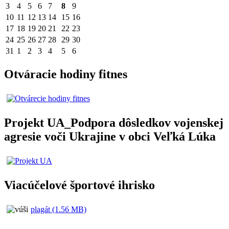
3
4
5
6
7
8
9
10
11
12
13
14
15
16
17
18
19
20
21
22
23
24
25
26
27
28
29
30
31
1
2
3
4
5
6
Otváracie hodiny fitnes
Projekt UA_Podpora dôsledkov vojenskej
agresie voči Ukrajine v obci Veľká Lúka
Viacúčelové športové ihrisko
plagát (1.56 MB)