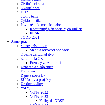
Civilná ochrana
Okolité obce
DHZ
Stolný tenis
Cykloturistika
Povinné dokumentácie obce
Komunitný plán sociálnych služieb
PHSR
SODB 2021
Samospráva
Samospráva obce
Štatút a rokovací poriadok
Obecné zastupiteľstvo
Zasadnutia OZ
Prenosy zo zasadnutí
Uznesenia a zápisnice
Formuláre
Dane a poplatky
EÚ fondy a projekty
Úradné hodiny
Voľby
Voľby 2022
Voľby 2023
Voľby do NRSR
Voľby 2024