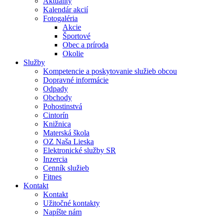
Aktuality
Kalendár akcií
Fotogaléria
Akcie
Športové
Obec a príroda
Okolie
Služby
Kompetencie a poskytovanie služieb obcou
Dopravné informácie
Odpady
Obchody
Pohostinstvá
Cintorín
Knižnica
Materská škola
OZ Naša Lieska
Elektronické služby SR
Inzercia
Cenník služieb
Fitnes
Kontakt
Kontakt
Užitočné kontakty
Napíšte nám