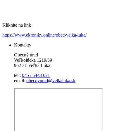
Kliknite na link
https://www.ekroniky.online/obec-velka-luka/
Kontakty
Obecný úrad
Veľkolúcka 1219/39
962 31 Veľká Lúka
tel.:
045 / 5443 621
email:
obecnyurad@velkaluka.sk