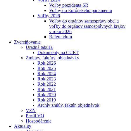
Voľby prezidenta SR
Voľby do Európskeho parlamentu
Voľby 2026
Voľby do orgánov samosprávy obcí a
voľby do orgánov samosprávnych krajov
v roku 2026
Referendum
Zverejňovanie
Úradná tabuľa
Dokumenty na CUET
Zmluvy, faktúry, objednávky
Rok 2026
Rok 2025
Rok 2024
Rok 2023
Rok 2022
Rok 2021
Rok 2020
Rok 2019
Archív zmlúv, faktúr, objednávok
VZN
Profil VO
Hospodárenie
Aktuality