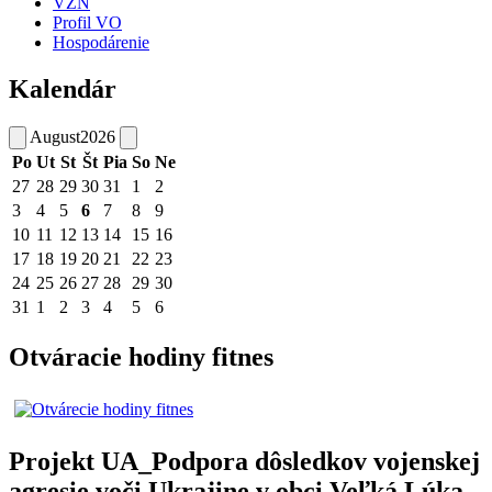
VZN
Profil VO
Hospodárenie
Kalendár
August
2026
Po
Ut
St
Št
Pia
So
Ne
27
28
29
30
31
1
2
3
4
5
6
7
8
9
10
11
12
13
14
15
16
17
18
19
20
21
22
23
24
25
26
27
28
29
30
31
1
2
3
4
5
6
Otváracie hodiny fitnes
Projekt UA_Podpora dôsledkov vojenskej
agresie voči Ukrajine v obci Veľká Lúka