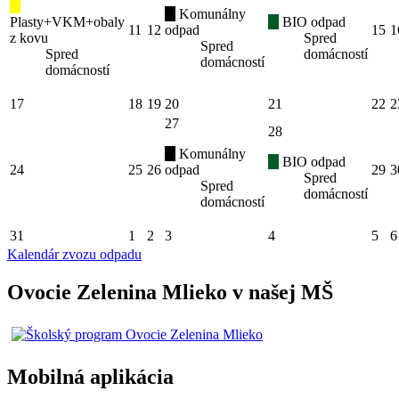
Komunálny
Plasty+VKM+obaly
BIO odpad
11
12
odpad
15
1
z kovu
Spred
Spred
Spred
domácností
domácností
domácností
17
18
19
20
21
22
2
27
28
Komunálny
BIO odpad
24
25
26
odpad
29
3
Spred
Spred
domácností
domácností
31
1
2
3
4
5
6
Kalendár zvozu odpadu
Ovocie Zelenina Mlieko v našej MŠ
Mobilná aplikácia