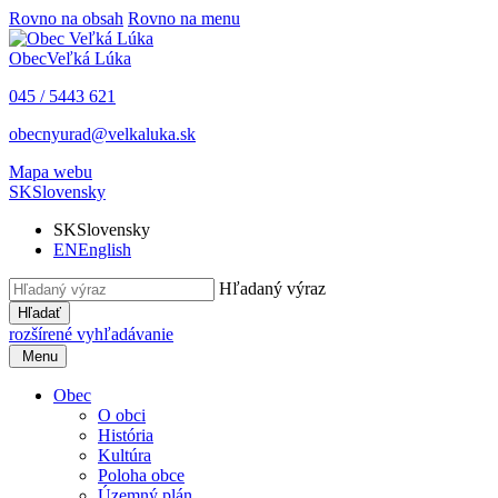
Rovno na obsah
Rovno na menu
Obec
Veľká Lúka
045 / 5443 621
obecnyurad@velkaluka.sk
Mapa webu
SK
Slovensky
SK
Slovensky
EN
English
Hľadaný výraz
Hľadať
rozšírené vyhľadávanie
Menu
Obec
O obci
História
Kultúra
Poloha obce
Územný plán