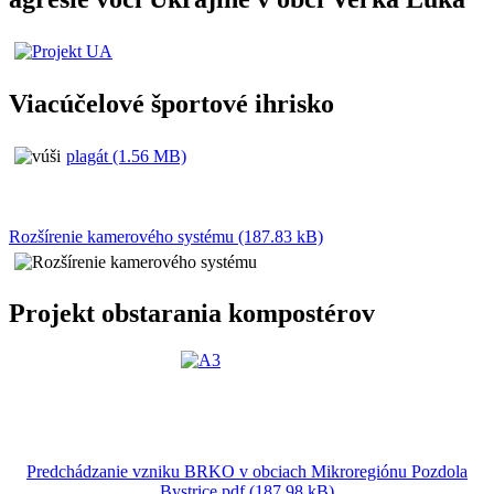
Viacúčelové športové ihrisko
plagát (1.56 MB)
Rozšírenie kamerového systému (187.83 kB)
Projekt obstarania kompostérov
Predchádzanie vzniku BRKO v obciach Mikroregiónu Pozdola
Bystrice.pdf (187.98 kB)