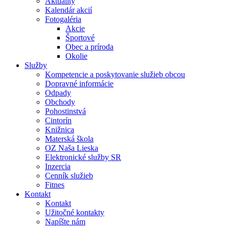
Aktuality
Kalendár akcií
Fotogaléria
Akcie
Športové
Obec a príroda
Okolie
Služby
Kompetencie a poskytovanie služieb obcou
Dopravné informácie
Odpady
Obchody
Pohostinstvá
Cintorín
Knižnica
Materská škola
OZ Naša Lieska
Elektronické služby SR
Inzercia
Cenník služieb
Fitnes
Kontakt
Kontakt
Užitočné kontakty
Napíšte nám