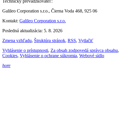
Technický prevádzkovateľ:
Galileo Corporation s.r.o., Čierna Voda 468, 925 06
Kontakt:
Galileo Corporation s.r.o.
Posledná aktualizácia: 5. 8. 2026
Zmena vzhľadu
,
Štruktúra stránok
,
RSS
,
Vytlačiť
Vyhlásenie o prístupnosti
,
Za obsah zodpovedá správca obsahu
,
Cookies
,
Vyhlásenie o ochrane súkromia
,
Webové sídlo
hore