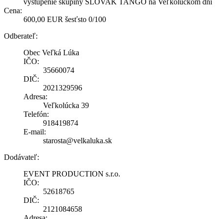
vystúpenie skupiny SLOVAK TANGO na Veľkolúckom dni
Cena:
600,00 EUR šesťsto 0/100
Odberateľ:
Obec Veľká Lúka
IČO:
35660074
DIČ:
2021329596
Adresa:
Veľkolúcka 39
Telefón:
918419874
E-mail:
starosta@velkaluka.sk
Dodávateľ:
EVENT PRODUCTION s.r.o.
IČO:
52618765
DIČ:
2121084658
Adresa: