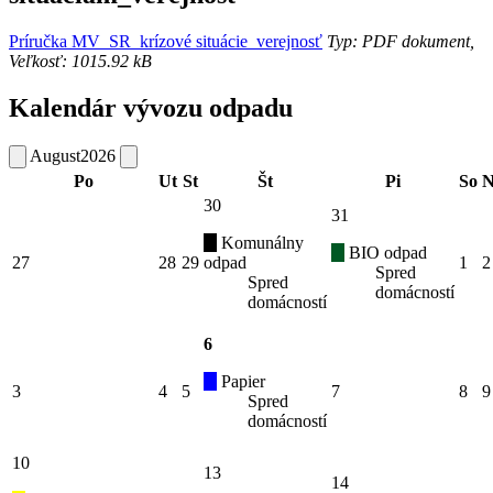
Príručka MV_SR_krízové situácie_verejnosť
Typ: PDF dokument,
Veľkosť: 1015.92 kB
Kalendár vývozu odpadu
August
2026
Po
Ut
St
Št
Pi
So
N
30
31
Komunálny
BIO odpad
27
28
29
odpad
1
2
Spred
Spred
domácností
domácností
6
Papier
3
4
5
7
8
9
Spred
domácností
10
13
14