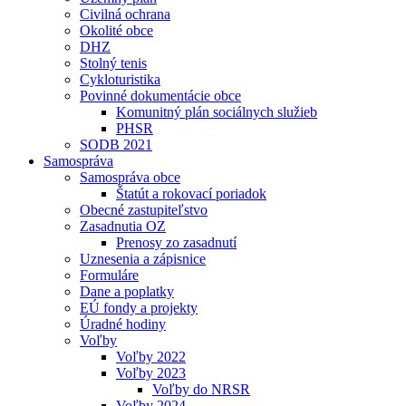
Civilná ochrana
Okolité obce
DHZ
Stolný tenis
Cykloturistika
Povinné dokumentácie obce
Komunitný plán sociálnych služieb
PHSR
SODB 2021
Samospráva
Samospráva obce
Štatút a rokovací poriadok
Obecné zastupiteľstvo
Zasadnutia OZ
Prenosy zo zasadnutí
Uznesenia a zápisnice
Formuláre
Dane a poplatky
EÚ fondy a projekty
Úradné hodiny
Voľby
Voľby 2022
Voľby 2023
Voľby do NRSR
Voľby 2024