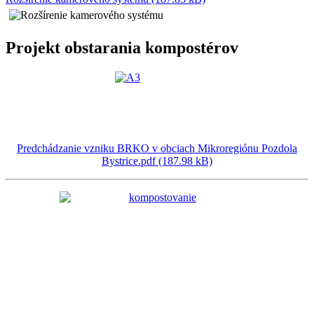
Projekt obstarania kompostérov
Predchádzanie vzniku BRKO v obciach Mikroregiónu Pozdola
Bystrice.pdf (187.98 kB)