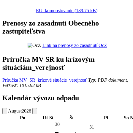
EU_kompostovanie (189.75 kB)
Prenosy zo zasadnutí Obecného
zastupiteľstva
Link na prenosy zo zasadnutí OcZ
Príručka MV SR ku krízovým
situáciám_verejnosť
Príručka MV_SR_krízové situácie_verejnosť
Typ: PDF dokument,
Veľkosť: 1015.92 kB
Kalendár vývozu odpadu
August
2026
Po
Ut
St
Št
Pi
So
N
30
31