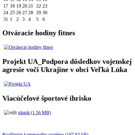
17
18
19
20
21
22
23
24
25
26
27
28
29
30
31
1
2
3
4
5
6
Otváracie hodiny fitnes
Projekt UA_Podpora dôsledkov vojenskej
agresie voči Ukrajine v obci Veľká Lúka
Viacúčelové športové ihrisko
plagát (1.56 MB)
Rozšírenie kamerového systému (187.83 kB)