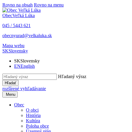
Rovno na obsah
Rovno na menu
Obec
Veľká Lúka
045 / 5443 621
obecnyurad@velkaluka.sk
Mapa webu
SK
Slovensky
SK
Slovensky
EN
English
Hľadaný výraz
Hľadať
rozšírené vyhľadávanie
Menu
Obec
O obci
História
Kultúra
Poloha obce
Územný plán