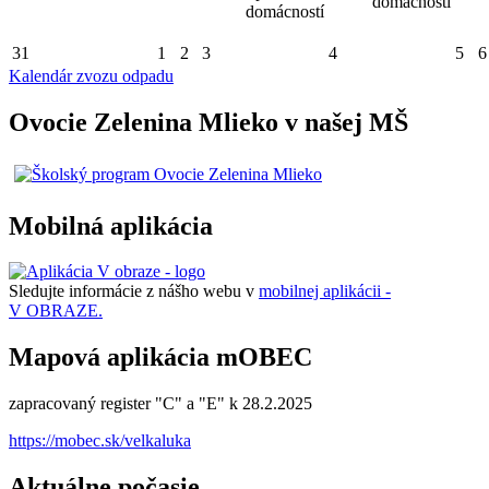
domácností
domácností
31
1
2
3
4
5
6
Kalendár zvozu odpadu
Ovocie Zelenina Mlieko v našej MŠ
Mobilná aplikácia
Sledujte informácie z nášho webu v
mobilnej aplikácii -
V OBRAZE.
Mapová aplikácia mOBEC
zapracovaný register "C" a "E" k 28.2.2025
https://mobec.sk/velkaluka
Aktuálne počasie