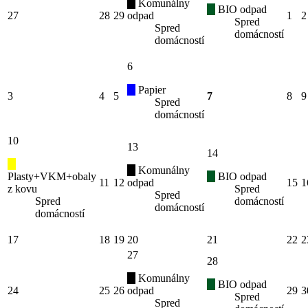
Komunálny
BIO odpad
27
28
29
odpad
1
2
Spred
Spred
domácností
domácností
6
Papier
3
4
5
7
8
9
Spred
domácností
10
13
14
Komunálny
Plasty+VKM+obaly
BIO odpad
11
12
odpad
15
1
z kovu
Spred
Spred
Spred
domácností
domácností
domácností
17
18
19
20
21
22
2
27
28
Komunálny
BIO odpad
24
25
26
odpad
29
3
Spred
Spred