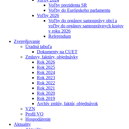
Voľby prezidenta SR
Voľby do Európskeho parlamentu
Voľby 2026
Voľby do orgánov samosprávy obcí a
voľby do orgánov samosprávnych krajov
v roku 2026
Referendum
Zverejňovanie
Úradná tabuľa
Dokumenty na CUET
Zmluvy, faktúry, objednávky
Rok 2026
Rok 2025
Rok 2024
Rok 2023
Rok 2022
Rok 2021
Rok 2020
Rok 2019
Archív zmlúv, faktúr, objednávok
VZN
Profil VO
Hospodárenie
Aktuality