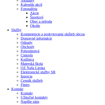
Aktuality
Kalendár akcií
Fotogaléria
Akcie
Športové
Obec a príroda
Okolie
Služby
Kompetencie a poskytovanie služieb obcou
Dopravné informácie
Odpady
Obchody
Pohostinstvá
Cintorín
Knižnica
Materská škola
OZ Naša Lieska
Elektronické služby SR
Inzercia
Cenník služieb
Fitnes
Kontakt
Kontakt
Užitočné kontakty
Napíšte nám