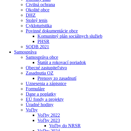
Civilná ochrana
Okolité obce
DHZ
Stolný tenis
Cykloturistika
Povinné dokumentácie obce
Komunitný plán sociálnych služieb
PHSR
SODB 2021
Samospráva
Samospráva obce
Štatút a rokovací poriadok
Obecné zastupiteľstvo
Zasadnutia OZ
Prenosy zo zasadnutí
Uznesenia a zápisnice
Formuláre
Dane a poplatky
EÚ fondy a projekty
Úradné hodiny
Voľby
Voľby 2022
Voľby 2023
Voľby do NRSR
Voľby 2024