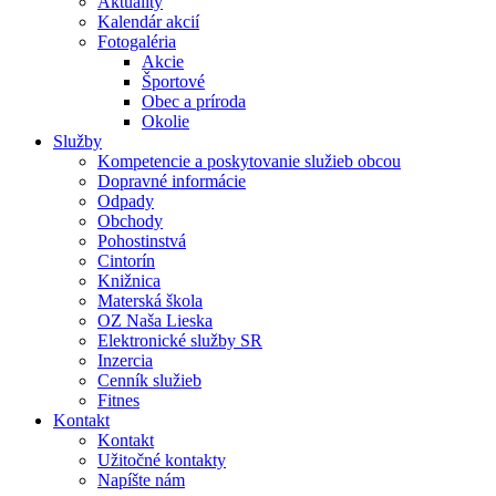
Aktuality
Kalendár akcií
Fotogaléria
Akcie
Športové
Obec a príroda
Okolie
Služby
Kompetencie a poskytovanie služieb obcou
Dopravné informácie
Odpady
Obchody
Pohostinstvá
Cintorín
Knižnica
Materská škola
OZ Naša Lieska
Elektronické služby SR
Inzercia
Cenník služieb
Fitnes
Kontakt
Kontakt
Užitočné kontakty
Napíšte nám