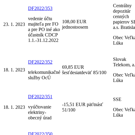
Centrálny
DF2022/353
depozitár
cenných
vedenie účtu
108,00 EUR
papierov S
majiteľa pre FO
23. 1. 2023
jednostoosem
a.s. Bratisl
a pre PO iné ako
účastník CDCP
Obec Veľk
1.1.-31.12.2022
Lúka
Slovak
DF2022/352
Telekom, a.
69,85 EUR
18. 1. 2023
telekomunikačné
šesťdesiatdeväť 85/100
Obec Veľk
služby OcÚ
Lúka
DF2022/351
SSE
-15,51 EUR päťtnásť
vyúčtovanie
18. 1. 2023
Obec Veľk
51/100
elektriny-
Lúka
obecný úrad
DF2022/350