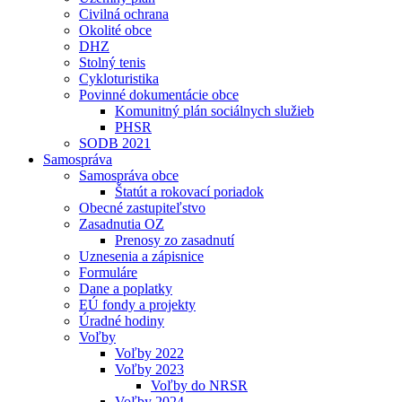
Civilná ochrana
Okolité obce
DHZ
Stolný tenis
Cykloturistika
Povinné dokumentácie obce
Komunitný plán sociálnych služieb
PHSR
SODB 2021
Samospráva
Samospráva obce
Štatút a rokovací poriadok
Obecné zastupiteľstvo
Zasadnutia OZ
Prenosy zo zasadnutí
Uznesenia a zápisnice
Formuláre
Dane a poplatky
EÚ fondy a projekty
Úradné hodiny
Voľby
Voľby 2022
Voľby 2023
Voľby do NRSR
Voľby 2024