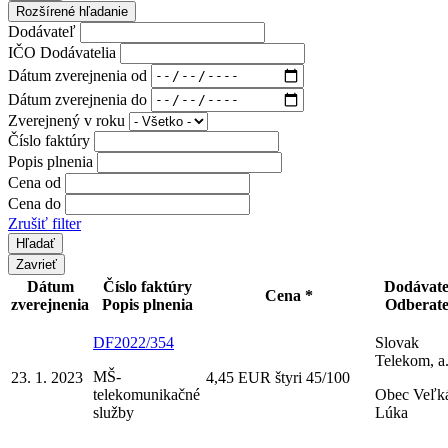
Rozšírené hľadanie
Dodávateľ
IČO Dodávatelia
Dátum zverejnenia od
Dátum zverejnenia do
Zverejnený v roku
Číslo faktúry
Popis plnenia
Cena od
Cena do
Zrušiť filter
Zavrieť
Dátum
Číslo faktúry
Dodávat
Cena *
zverejnenia
Popis plnenia
Odberat
DF2022/354
Slovak
Telekom, a.
MŠ-
23. 1. 2023
4,45 EUR štyri 45/100
telekomunikačné
Obec Veľk
služby
Lúka