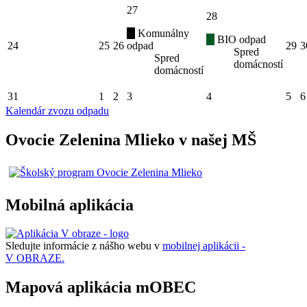
27
28
Komunálny
BIO odpad
24
25
26
odpad
29
3
Spred
Spred
domácností
domácností
31
1
2
3
4
5
6
Kalendár zvozu odpadu
Ovocie Zelenina Mlieko v našej MŠ
Mobilná aplikácia
Sledujte informácie z nášho webu v
mobilnej aplikácii -
V OBRAZE.
Mapová aplikácia mOBEC