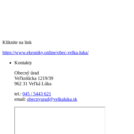
Kliknite na link
https://www.ekroniky.online/obec-velka-luka/
Kontakty
Obecný úrad
Veľkolúcka 1219/39
962 31 Veľká Lúka
tel.:
045 / 5443 621
email:
obecnyurad@velkaluka.sk