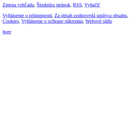
Zmena vzhľadu
,
Štruktúra stránok
,
RSS
,
Vytlačiť
Vyhlásenie o prístupnosti
,
Za obsah zodpovedá správca obsahu
,
Cookies
,
Vyhlásenie o ochrane súkromia
,
Webové sídlo
hore