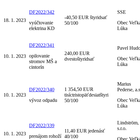
DF2022/342
SSE
-40,50 EUR štyridsať
18. 1. 2023
vyúčtovanie
Obec Veľk
50/100
elektrina KD
Lúka
DF2022/341
Pavel Hud
240,00 EUR
opilovanie
10. 1. 2023
Obec Veľk
dvestoštyridsať
stromov MŠ a
Lúka
cintorín
Marius
1 354,50 EUR
DF2022/340
Pederse, a.s
10. 1. 2023
tisíctristopäťdesiatštyri
vývoz odpadu
Obec Veľk
50/100
Lúka
Lindström,
DF2022/339
s.r.o.
11,40 EUR jedenásť
10. 1. 2023
prenájom rohoží
40/100
Obec Veľk