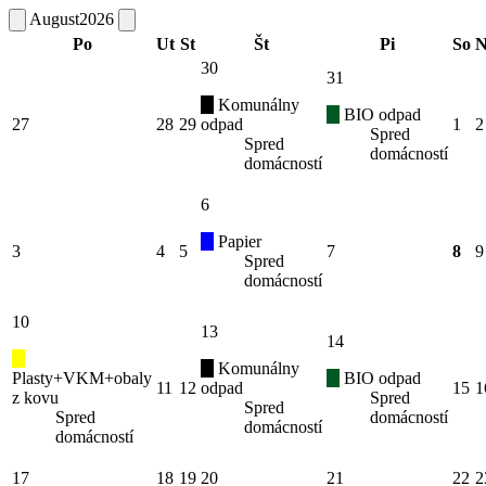
August
2026
Po
Ut
St
Št
Pi
So
N
30
31
Komunálny
BIO odpad
27
28
29
odpad
1
2
Spred
Spred
domácností
domácností
6
Papier
3
4
5
7
8
9
Spred
domácností
10
13
14
Komunálny
Plasty+VKM+obaly
BIO odpad
11
12
odpad
15
1
z kovu
Spred
Spred
Spred
domácností
domácností
domácností
17
18
19
20
21
22
2