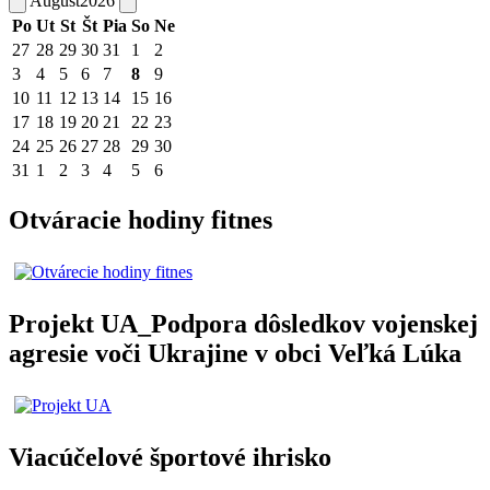
August
2026
Po
Ut
St
Št
Pia
So
Ne
27
28
29
30
31
1
2
3
4
5
6
7
8
9
10
11
12
13
14
15
16
17
18
19
20
21
22
23
24
25
26
27
28
29
30
31
1
2
3
4
5
6
Otváracie hodiny fitnes
Projekt UA_Podpora dôsledkov vojenskej
agresie voči Ukrajine v obci Veľká Lúka
Viacúčelové športové ihrisko