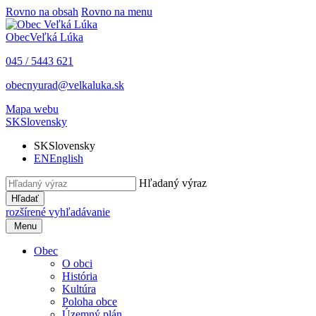
Rovno na obsah
Rovno na menu
Obec
Veľká Lúka
045 / 5443 621
obecnyurad@velkaluka.sk
Mapa webu
SK
Slovensky
SK
Slovensky
EN
English
Hľadaný výraz
Hľadať
rozšírené vyhľadávanie
Menu
Obec
O obci
História
Kultúra
Poloha obce
Územný plán