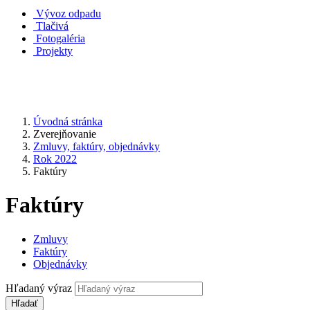
Vývoz odpadu
Tlačivá
Fotogaléria
Projekty
Úvodná stránka
Zverejňovanie
Zmluvy, faktúry, objednávky
Rok 2022
Faktúry
Faktúry
Zmluvy
Faktúry
Objednávky
Hľadaný výraz
Hľadať