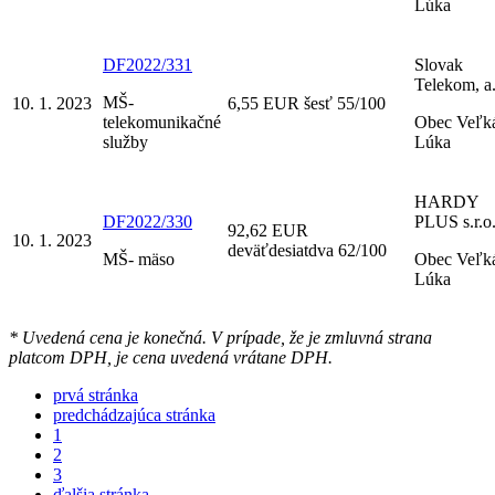
Lúka
DF2022/331
Slovak
Telekom, a.
MŠ-
10. 1. 2023
6,55 EUR šesť 55/100
telekomunikačné
Obec Veľk
služby
Lúka
HARDY
DF2022/330
PLUS s.r.o
92,62 EUR
10. 1. 2023
deväťdesiatdva 62/100
MŠ- mäso
Obec Veľk
Lúka
* Uvedená cena je konečná. V prípade, že je zmluvná strana
platcom DPH, je cena uvedená vrátane DPH.
prvá stránka
predchádzajúca stránka
1
2
3
ďalšia stránka