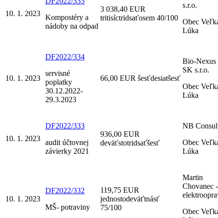
DF2022/335
s.r.o.
3 038,40 EUR
10. 1. 2023
Kompostéry a
tritisíctridsaťosem 40/100
Obec Veľk
nádoby na odpad
Lúka
DF2022/334
Bio-Nexus
SK s.r.o.
servisné
10. 1. 2023
66,00 EUR šesťdesiatšesť
poplatky
Obec Veľk
30.12.2022-
Lúka
29.3.2023
DF2022/333
NB Consul
936,00 EUR
10. 1. 2023
audit účtovnej
Obec Veľk
deväťstotridsaťšesť
závierky 2021
Lúka
Martin
Chovanec -
119,75 EUR
DF2022/332
elektroopra
10. 1. 2023
jednostodeväťtnásť
MŠ- potraviny
75/100
Obec Veľk