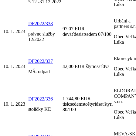
5.12.-31.12.2022
Lúka
Urbáni a
DF2022/338
partners s.r.
97,07 EUR
10. 1. 2023
právne služby
deväťdesiatsedem 07/100
Obec Veľk
12/2022
Lúka
Ekorecykli
DF2022/337
10. 1. 2023
42,00 EUR štyridsaťdva
Obec Veľk
MŠ- odpad
Lúka
ELDORA
COMPAN
1 744,80 EUR
DF2022/336
s.r.o.
10. 1. 2023
tisícsedemstoštyridsaťštyri
stoličky KD
80/100
Obec Veľk
Lúka
MEVA-SK