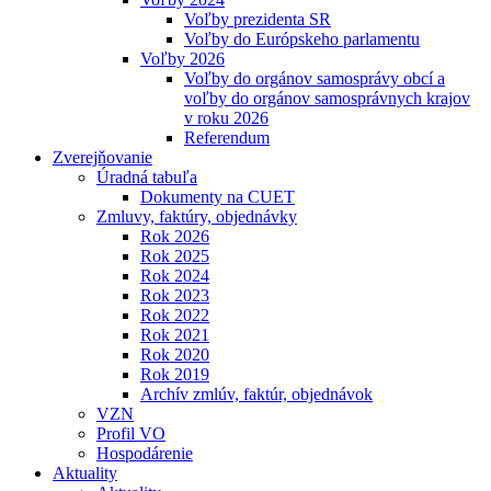
Voľby prezidenta SR
Voľby do Európskeho parlamentu
Voľby 2026
Voľby do orgánov samosprávy obcí a
voľby do orgánov samosprávnych krajov
v roku 2026
Referendum
Zverejňovanie
Úradná tabuľa
Dokumenty na CUET
Zmluvy, faktúry, objednávky
Rok 2026
Rok 2025
Rok 2024
Rok 2023
Rok 2022
Rok 2021
Rok 2020
Rok 2019
Archív zmlúv, faktúr, objednávok
VZN
Profil VO
Hospodárenie
Aktuality