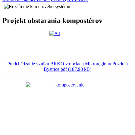
Projekt obstarania kompostérov
Predchádzanie vzniku BRKO v obciach Mikroregiónu Pozdola
Bystrice.pdf (187.98 kB)