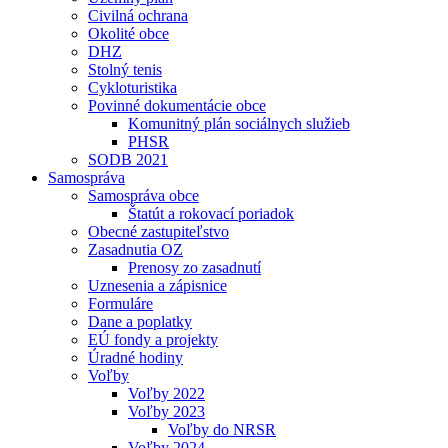
Civilná ochrana
Okolité obce
DHZ
Stolný tenis
Cykloturistika
Povinné dokumentácie obce
Komunitný plán sociálnych služieb
PHSR
SODB 2021
Samospráva
Samospráva obce
Štatút a rokovací poriadok
Obecné zastupiteľstvo
Zasadnutia OZ
Prenosy zo zasadnutí
Uznesenia a zápisnice
Formuláre
Dane a poplatky
EÚ fondy a projekty
Úradné hodiny
Voľby
Voľby 2022
Voľby 2023
Voľby do NRSR
Voľby 2024