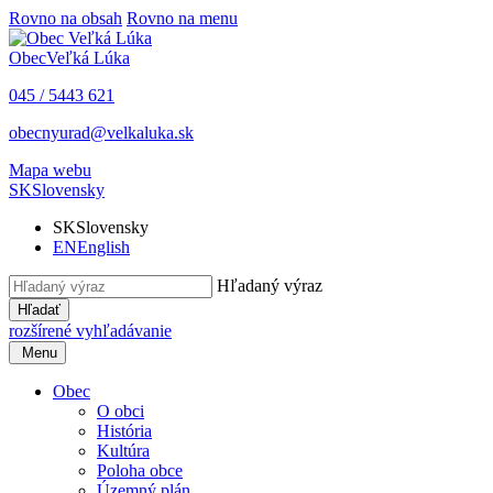
Rovno na obsah
Rovno na menu
Obec
Veľká Lúka
045 / 5443 621
obecnyurad@velkaluka.sk
Mapa webu
SK
Slovensky
SK
Slovensky
EN
English
Hľadaný výraz
Hľadať
rozšírené vyhľadávanie
Menu
Obec
O obci
História
Kultúra
Poloha obce
Územný plán