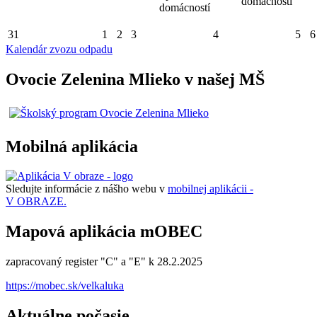
domácností
domácností
31
1
2
3
4
5
6
Kalendár zvozu odpadu
Ovocie Zelenina Mlieko v našej MŠ
Mobilná aplikácia
Sledujte informácie z nášho webu v
mobilnej aplikácii -
V OBRAZE.
Mapová aplikácia mOBEC
zapracovaný register "C" a "E" k 28.2.2025
https://mobec.sk/velkaluka
Aktuálne počasie