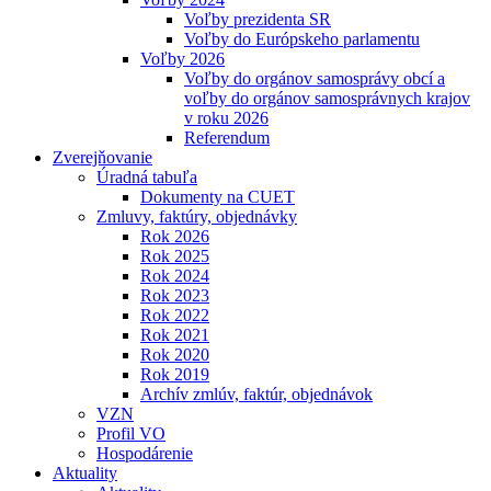
Voľby prezidenta SR
Voľby do Európskeho parlamentu
Voľby 2026
Voľby do orgánov samosprávy obcí a
voľby do orgánov samosprávnych krajov
v roku 2026
Referendum
Zverejňovanie
Úradná tabuľa
Dokumenty na CUET
Zmluvy, faktúry, objednávky
Rok 2026
Rok 2025
Rok 2024
Rok 2023
Rok 2022
Rok 2021
Rok 2020
Rok 2019
Archív zmlúv, faktúr, objednávok
VZN
Profil VO
Hospodárenie
Aktuality