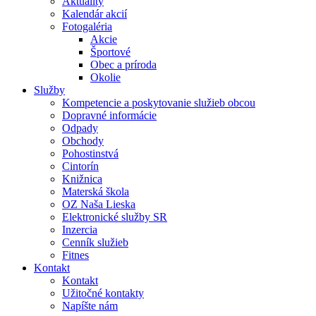
Aktuality
Kalendár akcií
Fotogaléria
Akcie
Športové
Obec a príroda
Okolie
Služby
Kompetencie a poskytovanie služieb obcou
Dopravné informácie
Odpady
Obchody
Pohostinstvá
Cintorín
Knižnica
Materská škola
OZ Naša Lieska
Elektronické služby SR
Inzercia
Cenník služieb
Fitnes
Kontakt
Kontakt
Užitočné kontakty
Napíšte nám