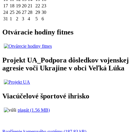
17
18
19
20
21
22
23
24
25
26
27
28
29
30
31
1
2
3
4
5
6
Otváracie hodiny fitnes
Projekt UA_Podpora dôsledkov vojenskej
agresie voči Ukrajine v obci Veľká Lúka
Viacúčelové športové ihrisko
plagát (1.56 MB)
Rozšírenie kamerového systému (187.83 kB)