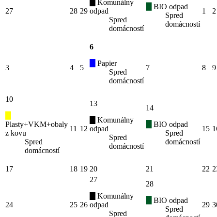
Komunálny
BIO odpad
27
28
29
odpad
1
2
Spred
Spred
domácností
domácností
6
Papier
3
4
5
7
8
9
Spred
domácností
10
13
14
Komunálny
Plasty+VKM+obaly
BIO odpad
11
12
odpad
15
1
z kovu
Spred
Spred
Spred
domácností
domácností
domácností
17
18
19
20
21
22
2
27
28
Komunálny
BIO odpad
24
25
26
odpad
29
3
Spred
Spred