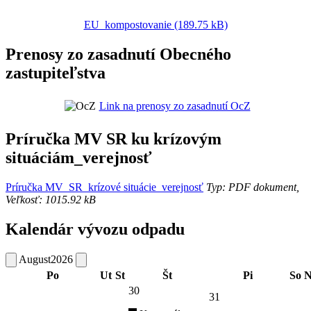
EU_kompostovanie (189.75 kB)
Prenosy zo zasadnutí Obecného
zastupiteľstva
Link na prenosy zo zasadnutí OcZ
Príručka MV SR ku krízovým
situáciám_verejnosť
Príručka MV_SR_krízové situácie_verejnosť
Typ: PDF dokument,
Veľkosť: 1015.92 kB
Kalendár vývozu odpadu
August
2026
Po
Ut
St
Št
Pi
So
N
30
31