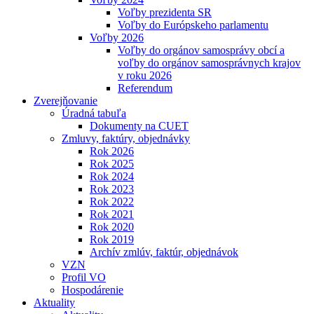
Voľby prezidenta SR
Voľby do Európskeho parlamentu
Voľby 2026
Voľby do orgánov samosprávy obcí a
voľby do orgánov samosprávnych krajov
v roku 2026
Referendum
Zverejňovanie
Úradná tabuľa
Dokumenty na CUET
Zmluvy, faktúry, objednávky
Rok 2026
Rok 2025
Rok 2024
Rok 2023
Rok 2022
Rok 2021
Rok 2020
Rok 2019
Archív zmlúv, faktúr, objednávok
VZN
Profil VO
Hospodárenie
Aktuality