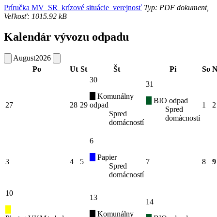
Príručka MV_SR_krízové situácie_verejnosť
Typ: PDF dokument,
Veľkosť: 1015.92 kB
Kalendár vývozu odpadu
August
2026
Po
Ut
St
Št
Pi
So
N
30
31
Komunálny
BIO odpad
27
28
29
odpad
1
2
Spred
Spred
domácností
domácností
6
Papier
3
4
5
7
8
9
Spred
domácností
10
13
14
Komunálny