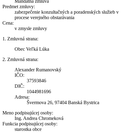
Mandátna zmluva
Predmet zmluvy:
zabezpečenie konzultačných a poradenských služieb v
procese verejného obstarávania
Cena:
v zmysle zmluvy
1. Zmluvná strana:
Obec Veľká Lúka
2. Zmluvná strana:
Alexander Rumanovský
IČO:
37593846
DIČ:
1044981696
Adresa:
Švermova 26, 97404 Banská Bystrica
Meno podpisujúcej osoby:
Ing. Andrea Chromeková
Funkcia podpisujúcej osoby:
starostka obce