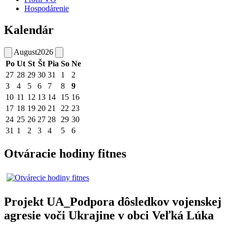
Hospodárenie
Kalendár
August
2026
Po
Ut
St
Št
Pia
So
Ne
27
28
29
30
31
1
2
3
4
5
6
7
8
9
10
11
12
13
14
15
16
17
18
19
20
21
22
23
24
25
26
27
28
29
30
31
1
2
3
4
5
6
Otváracie hodiny fitnes
Projekt UA_Podpora dôsledkov vojenskej
agresie voči Ukrajine v obci Veľká Lúka