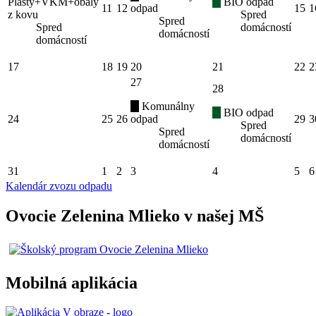
Plasty+VKM+obaly
BIO odpad
11
12
odpad
15
1
z kovu
Spred
Spred
Spred
domácností
domácností
domácností
17
18
19
20
21
22
2
27
28
Komunálny
BIO odpad
24
25
26
odpad
29
3
Spred
Spred
domácností
domácností
31
1
2
3
4
5
6
Kalendár zvozu odpadu
Ovocie Zelenina Mlieko v našej MŠ
Mobilná aplikácia