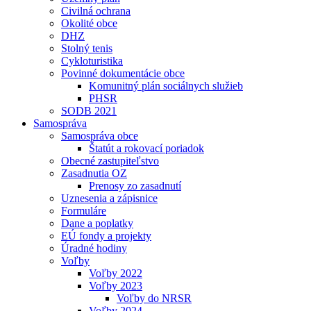
Civilná ochrana
Okolité obce
DHZ
Stolný tenis
Cykloturistika
Povinné dokumentácie obce
Komunitný plán sociálnych služieb
PHSR
SODB 2021
Samospráva
Samospráva obce
Štatút a rokovací poriadok
Obecné zastupiteľstvo
Zasadnutia OZ
Prenosy zo zasadnutí
Uznesenia a zápisnice
Formuláre
Dane a poplatky
EÚ fondy a projekty
Úradné hodiny
Voľby
Voľby 2022
Voľby 2023
Voľby do NRSR
Voľby 2024