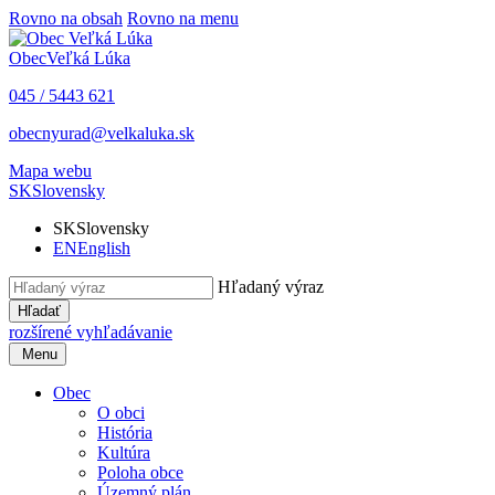
Rovno na obsah
Rovno na menu
Obec
Veľká Lúka
045 / 5443 621
obecnyurad@velkaluka.sk
Mapa webu
SK
Slovensky
SK
Slovensky
EN
English
Hľadaný výraz
Hľadať
rozšírené vyhľadávanie
Menu
Obec
O obci
História
Kultúra
Poloha obce
Územný plán