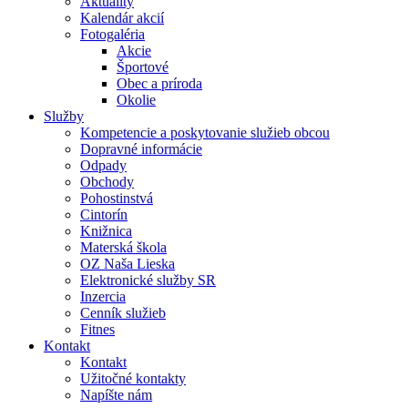
Aktuality
Kalendár akcií
Fotogaléria
Akcie
Športové
Obec a príroda
Okolie
Služby
Kompetencie a poskytovanie služieb obcou
Dopravné informácie
Odpady
Obchody
Pohostinstvá
Cintorín
Knižnica
Materská škola
OZ Naša Lieska
Elektronické služby SR
Inzercia
Cenník služieb
Fitnes
Kontakt
Kontakt
Užitočné kontakty
Napíšte nám