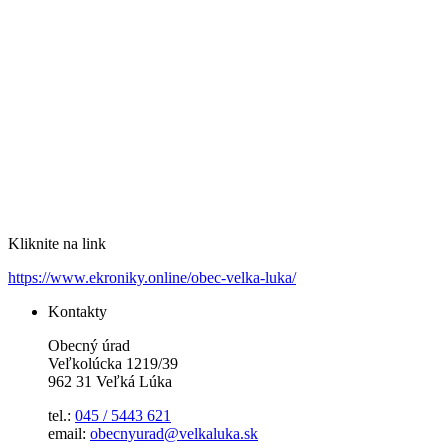
Kliknite na link
https://www.ekroniky.online/obec-velka-luka/
Kontakty
Obecný úrad
Veľkolúcka 1219/39
962 31 Veľká Lúka
tel.:
045 / 5443 621
email:
obecnyurad@velkaluka.sk