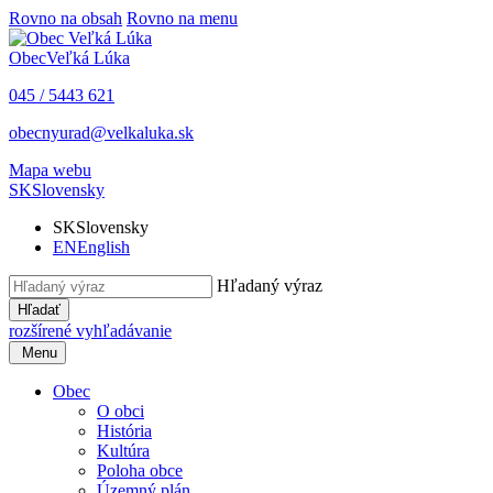
Rovno na obsah
Rovno na menu
Obec
Veľká Lúka
045 / 5443 621
obecnyurad@velkaluka.sk
Mapa webu
SK
Slovensky
SK
Slovensky
EN
English
Hľadaný výraz
Hľadať
rozšírené vyhľadávanie
Menu
Obec
O obci
História
Kultúra
Poloha obce
Územný plán