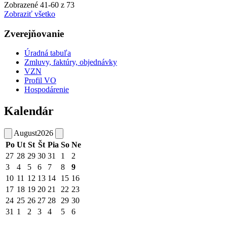
Zobrazené
41
-
60
z 73
Zobraziť všetko
Zverejňovanie
Úradná tabuľa
Zmluvy, faktúry, objednávky
VZN
Profil VO
Hospodárenie
Kalendár
August
2026
Po
Ut
St
Št
Pia
So
Ne
27
28
29
30
31
1
2
3
4
5
6
7
8
9
10
11
12
13
14
15
16
17
18
19
20
21
22
23
24
25
26
27
28
29
30
31
1
2
3
4
5
6