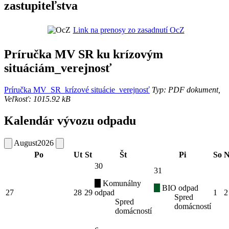
zastupiteľstva
Link na prenosy zo zasadnutí OcZ
Príručka MV SR ku krízovým
situáciám_verejnosť
Príručka MV_SR_krízové situácie_verejnosť
Typ: PDF dokument,
Veľkosť: 1015.92 kB
Kalendár vývozu odpadu
August
2026
Po
Ut
St
Št
Pi
So
N
30
31
Komunálny
BIO odpad
27
28
29
odpad
1
2
Spred
Spred
domácností
domácností