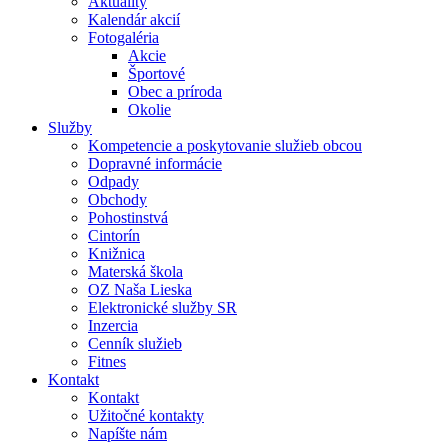
Aktuality
Kalendár akcií
Fotogaléria
Akcie
Športové
Obec a príroda
Okolie
Služby
Kompetencie a poskytovanie služieb obcou
Dopravné informácie
Odpady
Obchody
Pohostinstvá
Cintorín
Knižnica
Materská škola
OZ Naša Lieska
Elektronické služby SR
Inzercia
Cenník služieb
Fitnes
Kontakt
Kontakt
Užitočné kontakty
Napíšte nám