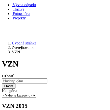
Vývoz odpadu
Tlačivá
Fotogaléria
Projekty
Úvodná stránka
Zverejňovanie
VZN
VZN
Hľadať
Hľadať
Kategória
VZN 2015