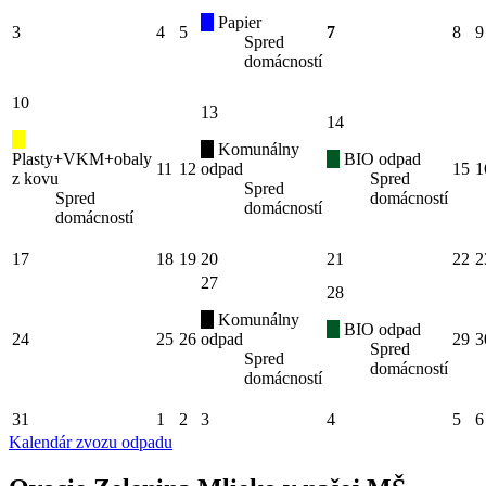
Papier
3
4
5
7
8
9
Spred
domácností
10
13
14
Komunálny
Plasty+VKM+obaly
BIO odpad
11
12
odpad
15
1
z kovu
Spred
Spred
Spred
domácností
domácností
domácností
17
18
19
20
21
22
2
27
28
Komunálny
BIO odpad
24
25
26
odpad
29
3
Spred
Spred
domácností
domácností
31
1
2
3
4
5
6
Kalendár zvozu odpadu