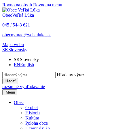
Rovno na obsah
Rovno na menu
Obec
Veľká Lúka
045 / 5443 621
obecnyurad@velkaluka.sk
Mapa webu
SK
Slovensky
SK
Slovensky
EN
English
Hľadaný výraz
Hľadať
rozšírené vyhľadávanie
Menu
Obec
O obci
História
Kultúra
Poloha obce
Územný plán