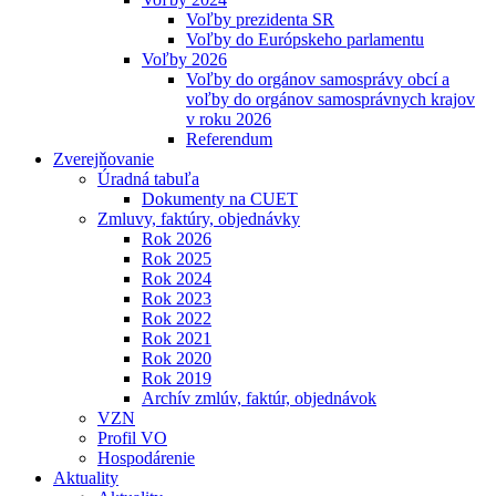
Voľby prezidenta SR
Voľby do Európskeho parlamentu
Voľby 2026
Voľby do orgánov samosprávy obcí a
voľby do orgánov samosprávnych krajov
v roku 2026
Referendum
Zverejňovanie
Úradná tabuľa
Dokumenty na CUET
Zmluvy, faktúry, objednávky
Rok 2026
Rok 2025
Rok 2024
Rok 2023
Rok 2022
Rok 2021
Rok 2020
Rok 2019
Archív zmlúv, faktúr, objednávok
VZN
Profil VO
Hospodárenie
Aktuality