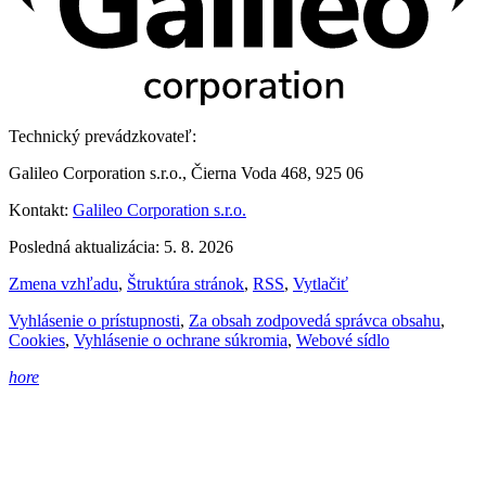
Technický prevádzkovateľ:
Galileo Corporation s.r.o., Čierna Voda 468, 925 06
Kontakt:
Galileo Corporation s.r.o.
Posledná aktualizácia: 5. 8. 2026
Zmena vzhľadu
,
Štruktúra stránok
,
RSS
,
Vytlačiť
Vyhlásenie o prístupnosti
,
Za obsah zodpovedá správca obsahu
,
Cookies
,
Vyhlásenie o ochrane súkromia
,
Webové sídlo
hore