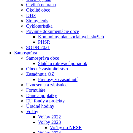
Civilná ochrana
Okolité obce
DHZ
Stolný tenis
Cykloturistika
Povinné dokumentácie obce
Komunitný plán sociálnych služieb
PHSR
SODB 2021
Samospráva
Samospráva obce
Štatút a rokovací poriadok
Obecné zastupiteľstvo
Zasadnutia OZ
Prenosy zo zasadnutí
Uznesenia a zápisnice
Formuláre
Dane a poplatky
EÚ fondy a projekty
Úradné hodiny
Voľby
Voľby 2022
Voľby 2023
Voľby do NRSR
Voľby 2024