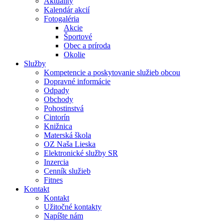
Aktuality
Kalendár akcií
Fotogaléria
Akcie
Športové
Obec a príroda
Okolie
Služby
Kompetencie a poskytovanie služieb obcou
Dopravné informácie
Odpady
Obchody
Pohostinstvá
Cintorín
Knižnica
Materská škola
OZ Naša Lieska
Elektronické služby SR
Inzercia
Cenník služieb
Fitnes
Kontakt
Kontakt
Užitočné kontakty
Napíšte nám