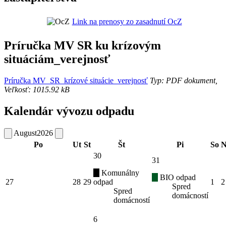
Link na prenosy zo zasadnutí OcZ
Príručka MV SR ku krízovým
situáciám_verejnosť
Príručka MV_SR_krízové situácie_verejnosť
Typ: PDF dokument,
Veľkosť: 1015.92 kB
Kalendár vývozu odpadu
August
2026
Po
Ut
St
Št
Pi
So
N
30
31
Komunálny
BIO odpad
27
28
29
odpad
1
2
Spred
Spred
domácností
domácností
6