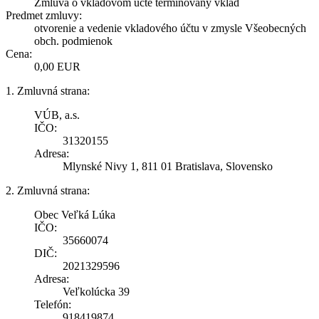
Zmluva o vkladovom účte termínovaný vklad
Predmet zmluvy:
otvorenie a vedenie vkladového účtu v zmysle Všeobecných
obch. podmienok
Cena:
0,00 EUR
1. Zmluvná strana:
VÚB, a.s.
IČO:
31320155
Adresa:
Mlynské Nivy 1, 811 01 Bratislava, Slovensko
2. Zmluvná strana:
Obec Veľká Lúka
IČO:
35660074
DIČ:
2021329596
Adresa:
Veľkolúcka 39
Telefón:
918419874