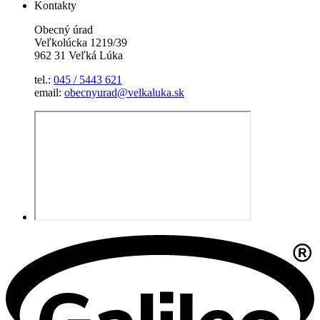
Kontakty
Obecný úrad
Veľkolúcka 1219/39
962 31 Veľká Lúka
tel.:
045 / 5443 621
email:
obecnyurad@velkaluka.sk