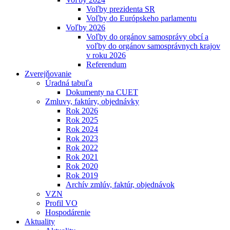
Voľby prezidenta SR
Voľby do Európskeho parlamentu
Voľby 2026
Voľby do orgánov samosprávy obcí a
voľby do orgánov samosprávnych krajov
v roku 2026
Referendum
Zverejňovanie
Úradná tabuľa
Dokumenty na CUET
Zmluvy, faktúry, objednávky
Rok 2026
Rok 2025
Rok 2024
Rok 2023
Rok 2022
Rok 2021
Rok 2020
Rok 2019
Archív zmlúv, faktúr, objednávok
VZN
Profil VO
Hospodárenie
Aktuality