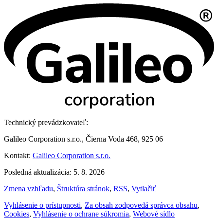
Technický prevádzkovateľ:
Galileo Corporation s.r.o., Čierna Voda 468, 925 06
Kontakt:
Galileo Corporation s.r.o.
Posledná aktualizácia: 5. 8. 2026
Zmena vzhľadu
,
Štruktúra stránok
,
RSS
,
Vytlačiť
Vyhlásenie o prístupnosti
,
Za obsah zodpovedá správca obsahu
,
Cookies
,
Vyhlásenie o ochrane súkromia
,
Webové sídlo