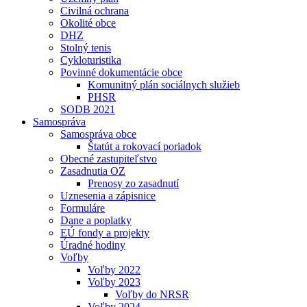
Civilná ochrana
Okolité obce
DHZ
Stolný tenis
Cykloturistika
Povinné dokumentácie obce
Komunitný plán sociálnych služieb
PHSR
SODB 2021
Samospráva
Samospráva obce
Štatút a rokovací poriadok
Obecné zastupiteľstvo
Zasadnutia OZ
Prenosy zo zasadnutí
Uznesenia a zápisnice
Formuláre
Dane a poplatky
EÚ fondy a projekty
Úradné hodiny
Voľby
Voľby 2022
Voľby 2023
Voľby do NRSR
Voľby 2024