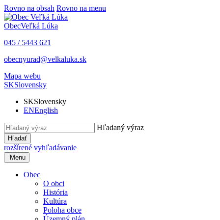
Rovno na obsah
Rovno na menu
Obec
Veľká Lúka
045 / 5443 621
obecnyurad@velkaluka.sk
Mapa webu
SK
Slovensky
SK
Slovensky
EN
English
Hľadaný výraz
Hľadať
rozšírené vyhľadávanie
Menu
Obec
O obci
História
Kultúra
Poloha obce
Územný plán