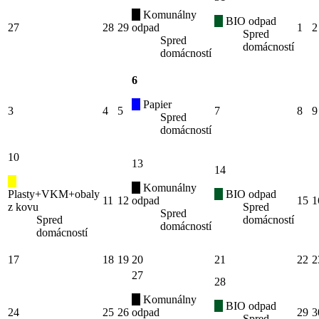
Komunálny
BIO odpad
27
28
29
odpad
1
2
Spred
Spred
domácností
domácností
6
Papier
3
4
5
7
8
9
Spred
domácností
10
13
14
Komunálny
Plasty+VKM+obaly
BIO odpad
11
12
odpad
15
1
z kovu
Spred
Spred
Spred
domácností
domácností
domácností
17
18
19
20
21
22
2
27
28
Komunálny
BIO odpad
24
25
26
odpad
29
3
Spred