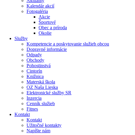
Aktuality
Kalendár akcií
Fotogaléria
Akcie
Športové
Obec a príroda
Okolie
Služby
Kompetencie a poskytovanie služieb obcou
Dopravné informácie
Odpady
Obchody
Pohostinstvá
Cintorín
Knižnica
Materská škola
OZ Naša Lieska
Elektronické služby SR
Inzercia
Cenník služieb
Fitnes
Kontakt
Kontakt
Užitočné kontakty
Napíšte nám