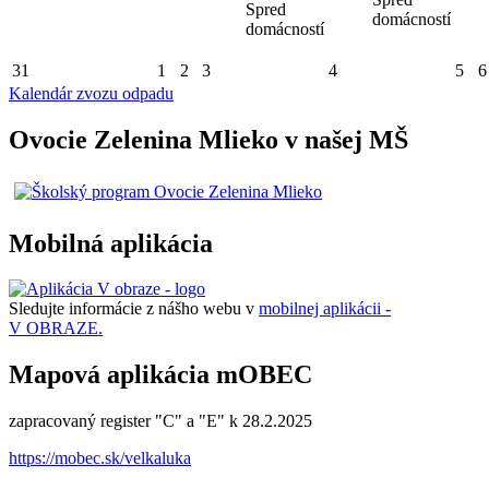
Spred
domácností
domácností
31
1
2
3
4
5
6
Kalendár zvozu odpadu
Ovocie Zelenina Mlieko v našej MŠ
Mobilná aplikácia
Sledujte informácie z nášho webu v
mobilnej aplikácii -
V OBRAZE.
Mapová aplikácia mOBEC
zapracovaný register "C" a "E" k 28.2.2025
https://mobec.sk/velkaluka