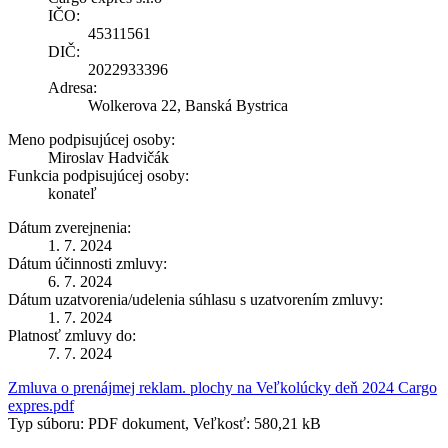
IČO:
45311561
DIČ:
2022933396
Adresa:
Wolkerova 22, Banská Bystrica
Meno podpisujúcej osoby:
Miroslav Hadvičák
Funkcia podpisujúcej osoby:
konateľ
Dátum zverejnenia:
1. 7. 2024
Dátum účinnosti zmluvy:
6. 7. 2024
Dátum uzatvorenia/udelenia súhlasu s uzatvorením zmluvy:
1. 7. 2024
Platnosť zmluvy do:
7. 7. 2024
Zmluva o prenájmej reklam. plochy na Veľkolúcky deň 2024 Cargo
expres.pdf
Typ súboru: PDF dokument, Veľkosť: 580,21 kB