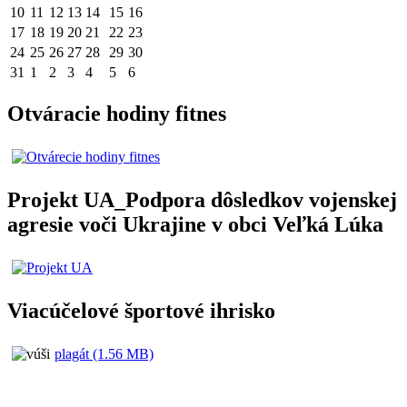
10
11
12
13
14
15
16
17
18
19
20
21
22
23
24
25
26
27
28
29
30
31
1
2
3
4
5
6
Otváracie hodiny fitnes
Projekt UA_Podpora dôsledkov vojenskej
agresie voči Ukrajine v obci Veľká Lúka
Viacúčelové športové ihrisko
plagát (1.56 MB)