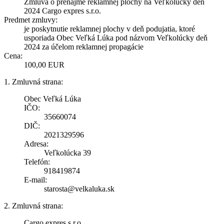
Zmluva o prenájme reklamnej plochy na Veľkolúcky deň
2024 Cargo expres s.r.o.
Predmet zmluvy:
je poskytnutie reklamnej plochy v deň podujatia, ktoré
usporiada Obec Veľká Lúka pod názvom Veľkolúcky deň
2024 za účelom reklamnej propagácie
Cena:
100,00 EUR
1. Zmluvná strana:
Obec Veľká Lúka
IČO:
35660074
DIČ:
2021329596
Adresa:
Veľkolúcka 39
Telefón:
918419874
E-mail:
starosta@velkaluka.sk
2. Zmluvná strana:
Cargo expres s.r.o