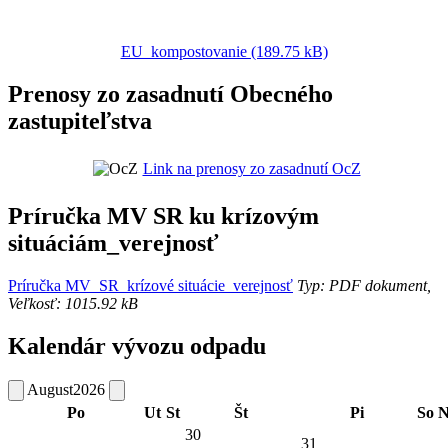
EU_kompostovanie (189.75 kB)
Prenosy zo zasadnutí Obecného
zastupiteľstva
Link na prenosy zo zasadnutí OcZ
Príručka MV SR ku krízovým
situáciám_verejnosť
Príručka MV_SR_krízové situácie_verejnosť
Typ: PDF dokument,
Veľkosť: 1015.92 kB
Kalendár vývozu odpadu
August
2026
Po
Ut
St
Št
Pi
So
N
30
31