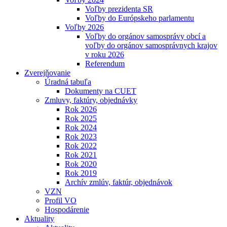
Voľby prezidenta SR
Voľby do Európskeho parlamentu
Voľby 2026
Voľby do orgánov samosprávy obcí a
voľby do orgánov samosprávnych krajov
v roku 2026
Referendum
Zverejňovanie
Úradná tabuľa
Dokumenty na CUET
Zmluvy, faktúry, objednávky
Rok 2026
Rok 2025
Rok 2024
Rok 2023
Rok 2022
Rok 2021
Rok 2020
Rok 2019
Archív zmlúv, faktúr, objednávok
VZN
Profil VO
Hospodárenie
Aktuality