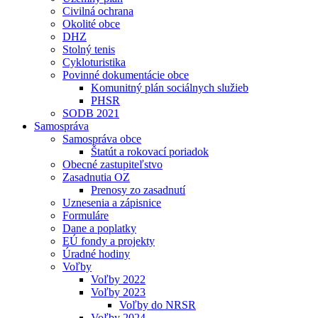
Civilná ochrana
Okolité obce
DHZ
Stolný tenis
Cykloturistika
Povinné dokumentácie obce
Komunitný plán sociálnych služieb
PHSR
SODB 2021
Samospráva
Samospráva obce
Štatút a rokovací poriadok
Obecné zastupiteľstvo
Zasadnutia OZ
Prenosy zo zasadnutí
Uznesenia a zápisnice
Formuláre
Dane a poplatky
EÚ fondy a projekty
Úradné hodiny
Voľby
Voľby 2022
Voľby 2023
Voľby do NRSR
Voľby 2024