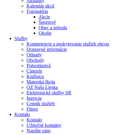
Aktuality
Kalendár akcií
Fotogaléria
Akcie
Športové
Obec a príroda
Okolie
Služby
Kompetencie a poskytovanie služieb obcou
Dopravné informácie
Odpady
Obchody
Pohostinstvá
Cintorín
Knižnica
Materská škola
OZ Naša Lieska
Elektronické služby SR
Inzercia
Cenník služieb
Fitnes
Kontakt
Kontakt
Užitočné kontakty
Napíšte nám