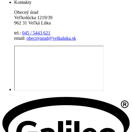
Kontakty
Obecný úrad
Veľkolúcka 1219/39
962 31 Veľká Lúka
tel.:
045 / 5443 621
email:
obecnyurad@velkaluka.sk