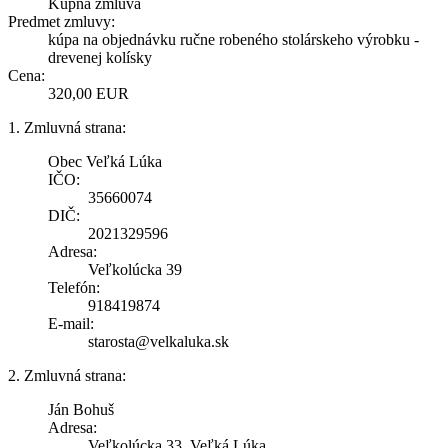
Kúpna zmluva
Predmet zmluvy:
kúpa na objednávku ručne robeného stolárskeho výrobku -
drevenej kolísky
Cena:
320,00 EUR
1. Zmluvná strana:
Obec Veľká Lúka
IČO:
35660074
DIČ:
2021329596
Adresa:
Veľkolúcka 39
Telefón:
918419874
E-mail:
starosta@velkaluka.sk
2. Zmluvná strana:
Ján Bohuš
Adresa:
Veľkolúcka 33, Veľká Lúka