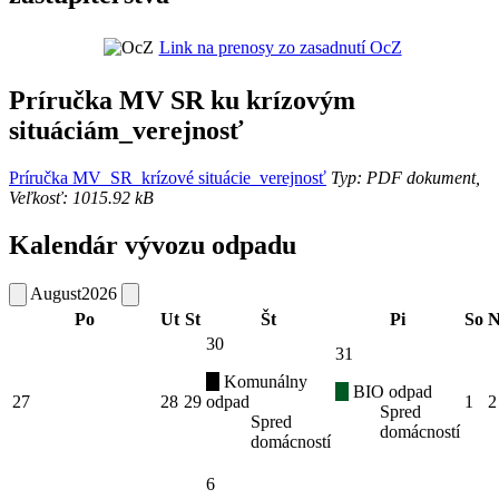
Link na prenosy zo zasadnutí OcZ
Príručka MV SR ku krízovým
situáciám_verejnosť
Príručka MV_SR_krízové situácie_verejnosť
Typ: PDF dokument,
Veľkosť: 1015.92 kB
Kalendár vývozu odpadu
August
2026
Po
Ut
St
Št
Pi
So
N
30
31
Komunálny
BIO odpad
27
28
29
odpad
1
2
Spred
Spred
domácností
domácností
6