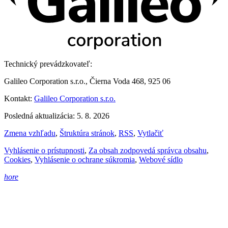
Technický prevádzkovateľ:
Galileo Corporation s.r.o., Čierna Voda 468, 925 06
Kontakt:
Galileo Corporation s.r.o.
Posledná aktualizácia: 5. 8. 2026
Zmena vzhľadu
,
Štruktúra stránok
,
RSS
,
Vytlačiť
Vyhlásenie o prístupnosti
,
Za obsah zodpovedá správca obsahu
,
Cookies
,
Vyhlásenie o ochrane súkromia
,
Webové sídlo
hore