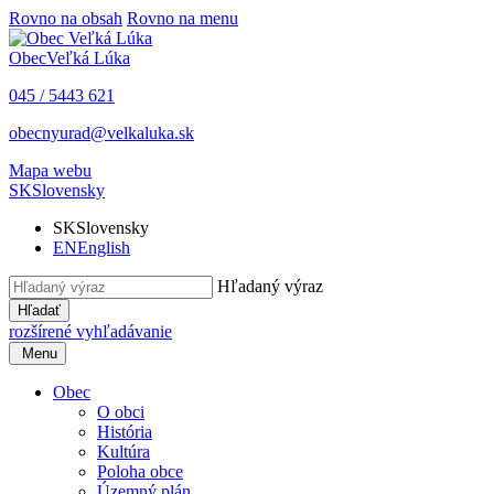
Rovno na obsah
Rovno na menu
Obec
Veľká Lúka
045 / 5443 621
obecnyurad@velkaluka.sk
Mapa webu
SK
Slovensky
SK
Slovensky
EN
English
Hľadaný výraz
Hľadať
rozšírené vyhľadávanie
Menu
Obec
O obci
História
Kultúra
Poloha obce
Územný plán