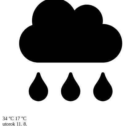
34 °C
17 °C
utorok
11. 8.