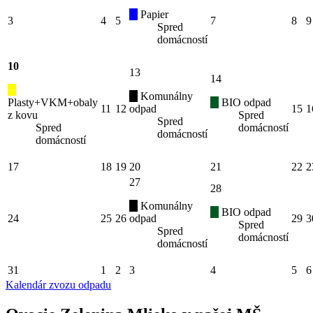
Papier
3
4
5
7
8
9
Spred
domácností
10
13
14
Komunálny
Plasty+VKM+obaly
BIO odpad
11
12
odpad
15
1
z kovu
Spred
Spred
Spred
domácností
domácností
domácností
17
18
19
20
21
22
2
27
28
Komunálny
BIO odpad
24
25
26
odpad
29
3
Spred
Spred
domácností
domácností
31
1
2
3
4
5
6
Kalendár zvozu odpadu