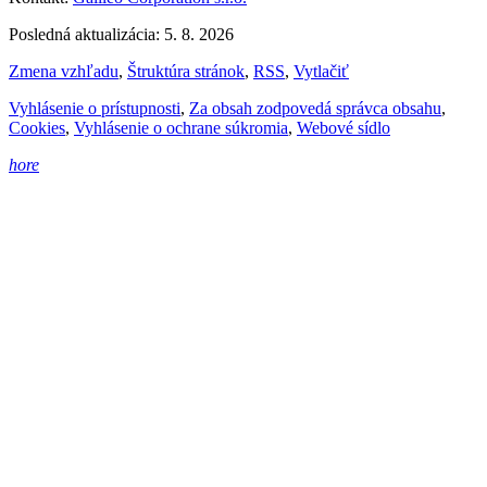
Posledná aktualizácia: 5. 8. 2026
Zmena vzhľadu
,
Štruktúra stránok
,
RSS
,
Vytlačiť
Vyhlásenie o prístupnosti
,
Za obsah zodpovedá správca obsahu
,
Cookies
,
Vyhlásenie o ochrane súkromia
,
Webové sídlo
hore