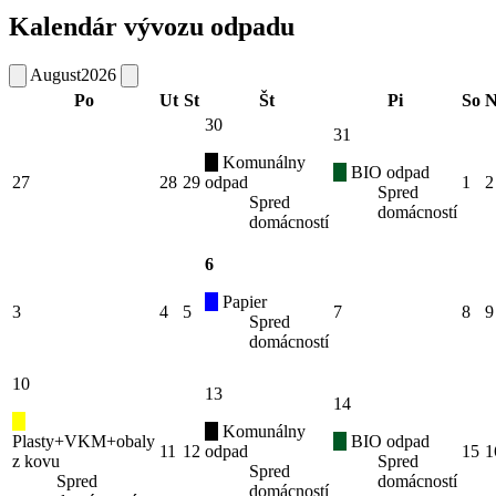
Kalendár vývozu odpadu
August
2026
Po
Ut
St
Št
Pi
So
N
30
31
Komunálny
BIO odpad
27
28
29
odpad
1
2
Spred
Spred
domácností
domácností
6
Papier
3
4
5
7
8
9
Spred
domácností
10
13
14
Komunálny
Plasty+VKM+obaly
BIO odpad
11
12
odpad
15
1
z kovu
Spred
Spred
Spred
domácností
domácností