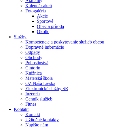
Aktuality
Kalendár akcií
Fotogaléria
Akcie
Športové
Obec a príroda
Okolie
Služby
Kompetencie a poskytovanie služieb obcou
Dopravné informácie
Odpady
Obchody
Pohostinstvá
Cintorín
Knižnica
Materská škola
OZ Naša Lieska
Elektronické služby SR
Inzercia
Cenník služieb
Fitnes
Kontakt
Kontakt
Užitočné kontakty
Napíšte nám