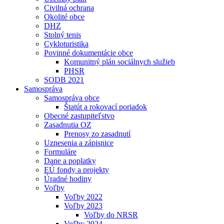
Civilná ochrana
Okolité obce
DHZ
Stolný tenis
Cykloturistika
Povinné dokumentácie obce
Komunitný plán sociálnych služieb
PHSR
SODB 2021
Samospráva
Samospráva obce
Štatút a rokovací poriadok
Obecné zastupiteľstvo
Zasadnutia OZ
Prenosy zo zasadnutí
Uznesenia a zápisnice
Formuláre
Dane a poplatky
EÚ fondy a projekty
Úradné hodiny
Voľby
Voľby 2022
Voľby 2023
Voľby do NRSR
Voľby 2024