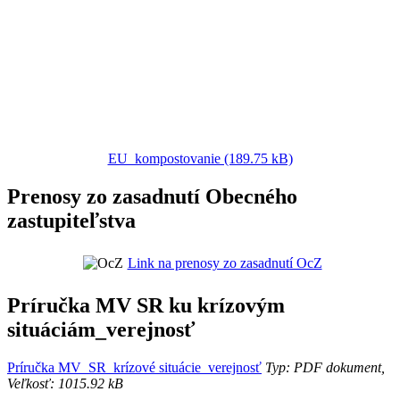
EU_kompostovanie (189.75 kB)
Prenosy zo zasadnutí Obecného
zastupiteľstva
Link na prenosy zo zasadnutí OcZ
Príručka MV SR ku krízovým
situáciám_verejnosť
Príručka MV_SR_krízové situácie_verejnosť
Typ: PDF dokument,
Veľkosť: 1015.92 kB