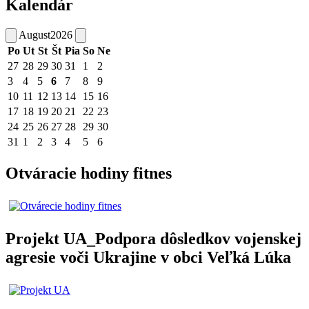
Kalendár
August
2026
Po
Ut
St
Št
Pia
So
Ne
27
28
29
30
31
1
2
3
4
5
6
7
8
9
10
11
12
13
14
15
16
17
18
19
20
21
22
23
24
25
26
27
28
29
30
31
1
2
3
4
5
6
Otváracie hodiny fitnes
Projekt UA_Podpora dôsledkov vojenskej
agresie voči Ukrajine v obci Veľká Lúka