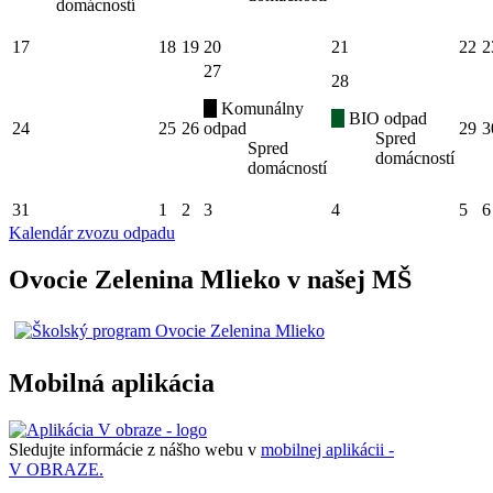
domácností
17
18
19
20
21
22
2
27
28
Komunálny
BIO odpad
24
25
26
odpad
29
3
Spred
Spred
domácností
domácností
31
1
2
3
4
5
6
Kalendár zvozu odpadu
Ovocie Zelenina Mlieko v našej MŠ
Mobilná aplikácia
Sledujte informácie z nášho webu v
mobilnej aplikácii -
V OBRAZE.