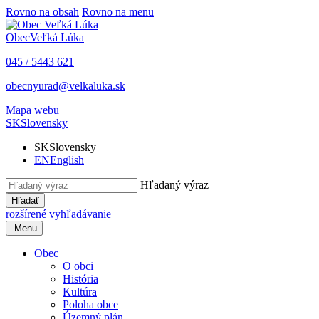
Rovno na obsah
Rovno na menu
Obec
Veľká Lúka
045 / 5443 621
obecnyurad@velkaluka.sk
Mapa webu
SK
Slovensky
SK
Slovensky
EN
English
Hľadaný výraz
Hľadať
rozšírené vyhľadávanie
Menu
Obec
O obci
História
Kultúra
Poloha obce
Územný plán