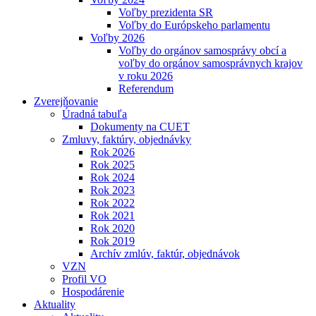
Voľby prezidenta SR
Voľby do Európskeho parlamentu
Voľby 2026
Voľby do orgánov samosprávy obcí a
voľby do orgánov samosprávnych krajov
v roku 2026
Referendum
Zverejňovanie
Úradná tabuľa
Dokumenty na CUET
Zmluvy, faktúry, objednávky
Rok 2026
Rok 2025
Rok 2024
Rok 2023
Rok 2022
Rok 2021
Rok 2020
Rok 2019
Archív zmlúv, faktúr, objednávok
VZN
Profil VO
Hospodárenie
Aktuality