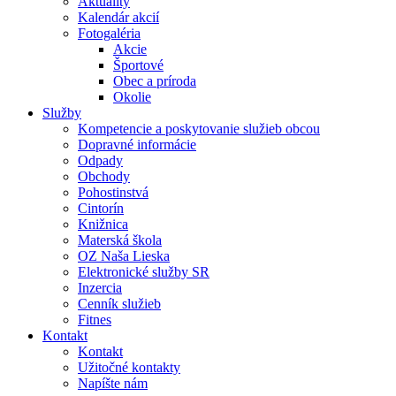
Aktuality
Kalendár akcií
Fotogaléria
Akcie
Športové
Obec a príroda
Okolie
Služby
Kompetencie a poskytovanie služieb obcou
Dopravné informácie
Odpady
Obchody
Pohostinstvá
Cintorín
Knižnica
Materská škola
OZ Naša Lieska
Elektronické služby SR
Inzercia
Cenník služieb
Fitnes
Kontakt
Kontakt
Užitočné kontakty
Napíšte nám