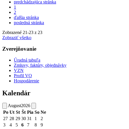
predchádzajúca stránka
1
2
ďalšia stránka
posledná stránka
Zobrazené
21
-
23
z 23
Zobraziť všetko
Zverejňovanie
Úradná tabuľa
Zmluvy, faktúry, objednávky
VZN
Profil VO
Hospodárenie
Kalendár
August
2026
Po
Ut
St
Št
Pia
So
Ne
27
28
29
30
31
1
2
3
4
5
6
7
8
9