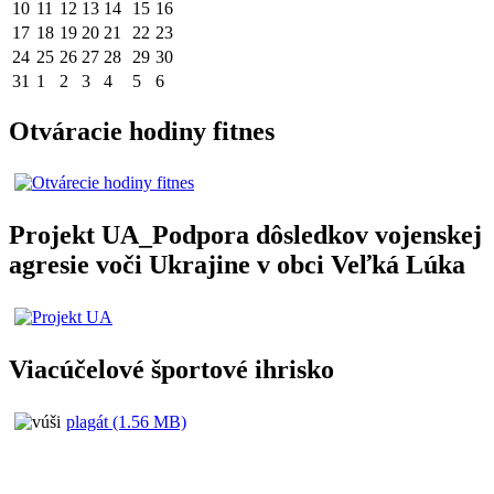
10
11
12
13
14
15
16
17
18
19
20
21
22
23
24
25
26
27
28
29
30
31
1
2
3
4
5
6
Otváracie hodiny fitnes
Projekt UA_Podpora dôsledkov vojenskej
agresie voči Ukrajine v obci Veľká Lúka
Viacúčelové športové ihrisko
plagát (1.56 MB)