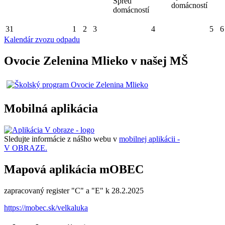
Spred
domácností
domácností
31
1
2
3
4
5
6
Kalendár zvozu odpadu
Ovocie Zelenina Mlieko v našej MŠ
Mobilná aplikácia
Sledujte informácie z nášho webu v
mobilnej aplikácii -
V OBRAZE.
Mapová aplikácia mOBEC
zapracovaný register "C" a "E" k 28.2.2025
https://mobec.sk/velkaluka