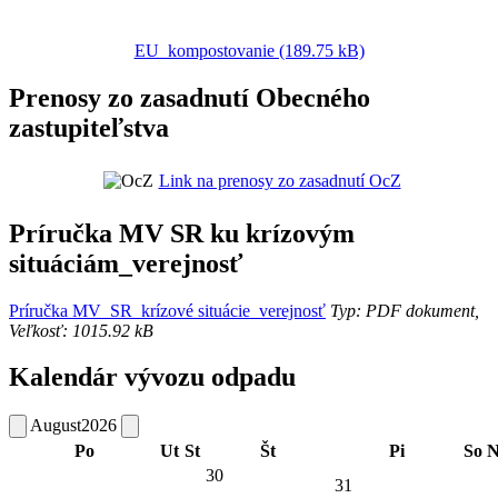
EU_kompostovanie (189.75 kB)
Prenosy zo zasadnutí Obecného
zastupiteľstva
Link na prenosy zo zasadnutí OcZ
Príručka MV SR ku krízovým
situáciám_verejnosť
Príručka MV_SR_krízové situácie_verejnosť
Typ: PDF dokument,
Veľkosť: 1015.92 kB
Kalendár vývozu odpadu
August
2026
Po
Ut
St
Št
Pi
So
N
30
31