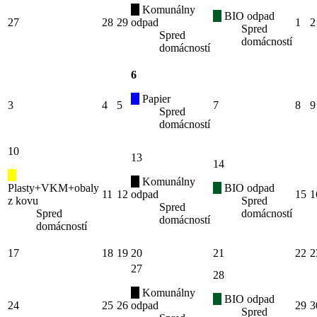
Komunálny
BIO odpad
27
28
29
odpad
1
2
Spred
Spred
domácností
domácností
6
Papier
3
4
5
7
8
9
Spred
domácností
10
13
14
Komunálny
Plasty+VKM+obaly
BIO odpad
11
12
odpad
15
1
z kovu
Spred
Spred
Spred
domácností
domácností
domácností
17
18
19
20
21
22
2
27
28
Komunálny
BIO odpad
24
25
26
odpad
29
3
Spred