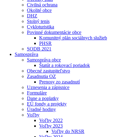
Civilná ochrana
Okolité obce
DHZ
Stolný tenis
Cykloturistika
Povinné dokumentácie obce
Komunitný plán sociálnych služieb
PHSR
SODB 2021
Samospráva
Samospráva obce
Štatút a rokovací poriadok
Obecné zastupiteľstvo
Zasadnutia OZ
Prenosy zo zasadnutí
Uznesenia a zápisnice
Formuláre
Dane a poplatky
EÚ fondy a projekty
Úradné hodiny
Voľby
Voľby 2022
Voľby 2023
Voľby do NRSR
Voľby 2024