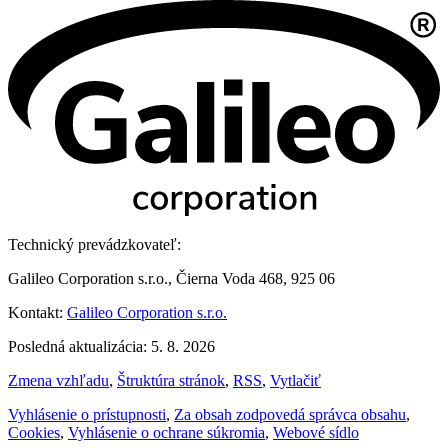
Technický prevádzkovateľ:
Galileo Corporation s.r.o., Čierna Voda 468, 925 06
Kontakt:
Galileo Corporation s.r.o.
Posledná aktualizácia: 5. 8. 2026
Zmena vzhľadu
,
Štruktúra stránok
,
RSS
,
Vytlačiť
Vyhlásenie o prístupnosti
,
Za obsah zodpovedá správca obsahu
,
Cookies
,
Vyhlásenie o ochrane súkromia
,
Webové sídlo