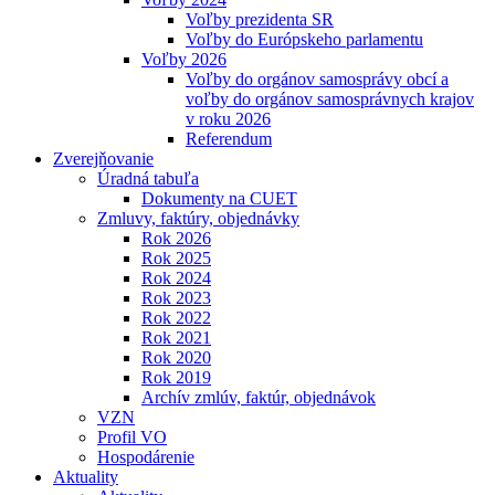
Voľby prezidenta SR
Voľby do Európskeho parlamentu
Voľby 2026
Voľby do orgánov samosprávy obcí a
voľby do orgánov samosprávnych krajov
v roku 2026
Referendum
Zverejňovanie
Úradná tabuľa
Dokumenty na CUET
Zmluvy, faktúry, objednávky
Rok 2026
Rok 2025
Rok 2024
Rok 2023
Rok 2022
Rok 2021
Rok 2020
Rok 2019
Archív zmlúv, faktúr, objednávok
VZN
Profil VO
Hospodárenie
Aktuality