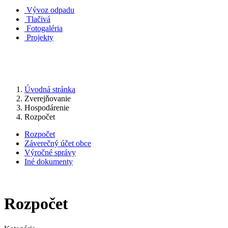
Vývoz odpadu
Tlačivá
Fotogaléria
Projekty
Úvodná stránka
Zverejňovanie
Hospodárenie
Rozpočet
Rozpočet
Záverečný účet obce
Výročné správy
Iné dokumenty
Rozpočet