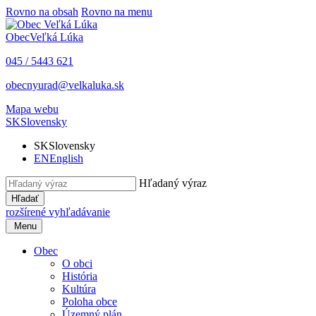
Rovno na obsah
Rovno na menu
Obec
Veľká Lúka
045 / 5443 621
obecnyurad@velkaluka.sk
Mapa webu
SK
Slovensky
SK
Slovensky
EN
English
Hľadaný výraz
Hľadať
rozšírené vyhľadávanie
Menu
Obec
O obci
História
Kultúra
Poloha obce
Územný plán