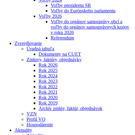
Voľby prezidenta SR
Voľby do Európskeho parlamentu
Voľby 2026
Voľby do orgánov samosprávy obcí a
voľby do orgánov samosprávnych krajov
v roku 2026
Referendum
Zverejňovanie
Úradná tabuľa
Dokumenty na CUET
Zmluvy, faktúry, objednávky
Rok 2026
Rok 2025
Rok 2024
Rok 2023
Rok 2022
Rok 2021
Rok 2020
Rok 2019
Archív zmlúv, faktúr, objednávok
VZN
Profil VO
Hospodárenie
Aktuality