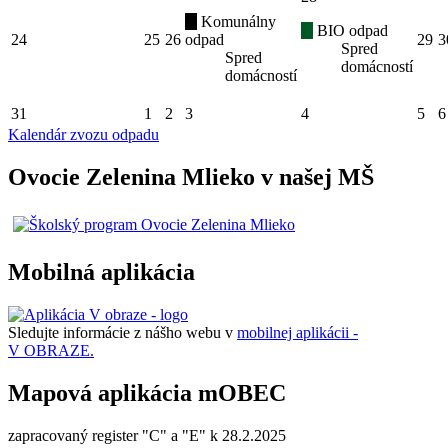
Komunálny
BIO odpad
24
25
26
odpad
29
3
Spred
Spred
domácností
domácností
31
1
2
3
4
5
6
Kalendár zvozu odpadu
Ovocie Zelenina Mlieko v našej MŠ
Mobilná aplikácia
Sledujte informácie z nášho webu v
mobilnej aplikácii -
V OBRAZE.
Mapová aplikácia mOBEC
zapracovaný register "C" a "E" k 28.2.2025