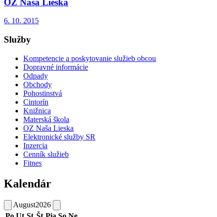
OZ Naša Lieska
6. 10. 2015
Služby
Kompetencie a poskytovanie služieb obcou
Dopravné informácie
Odpady
Obchody
Pohostinstvá
Cintorín
Knižnica
Materská škola
OZ Naša Lieska
Elektronické služby SR
Inzercia
Cenník služieb
Fitnes
Kalendár
August
2026
Po
Ut
St
Št
Pia
So
Ne