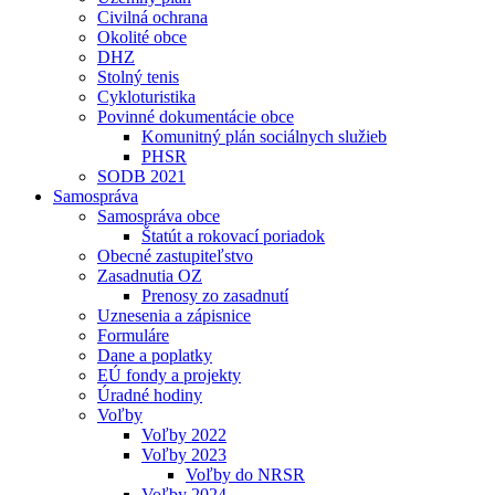
Civilná ochrana
Okolité obce
DHZ
Stolný tenis
Cykloturistika
Povinné dokumentácie obce
Komunitný plán sociálnych služieb
PHSR
SODB 2021
Samospráva
Samospráva obce
Štatút a rokovací poriadok
Obecné zastupiteľstvo
Zasadnutia OZ
Prenosy zo zasadnutí
Uznesenia a zápisnice
Formuláre
Dane a poplatky
EÚ fondy a projekty
Úradné hodiny
Voľby
Voľby 2022
Voľby 2023
Voľby do NRSR
Voľby 2024