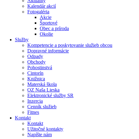
Aktuality
Kalendár akcií
Fotogaléria
Akcie
Športové
Obec a príroda
Okolie
Služby
Kompetencie a poskytovanie služieb obcou
Dopravné informácie
Odpady
Obchody
Pohostinstvá
Cintorín
Knižnica
Materská škola
OZ Naša Lieska
Elektronické služby SR
Inzercia
Cenník služieb
Fitnes
Kontakt
Kontakt
Užitočné kontakty
Napíšte nám