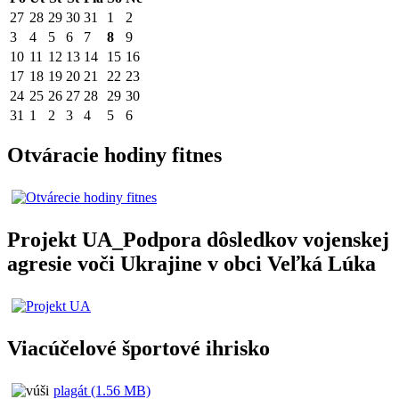
27
28
29
30
31
1
2
3
4
5
6
7
8
9
10
11
12
13
14
15
16
17
18
19
20
21
22
23
24
25
26
27
28
29
30
31
1
2
3
4
5
6
Otváracie hodiny fitnes
Projekt UA_Podpora dôsledkov vojenskej
agresie voči Ukrajine v obci Veľká Lúka
Viacúčelové športové ihrisko
plagát (1.56 MB)