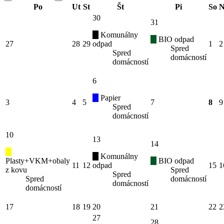
Po
Ut
St
Št
Pi
So
N
30
31
Komunálny
BIO odpad
27
28
29
odpad
1
2
Spred
Spred
domácností
domácností
6
Papier
3
4
5
7
8
9
Spred
domácností
10
13
14
Komunálny
Plasty+VKM+obaly
BIO odpad
11
12
odpad
15
1
z kovu
Spred
Spred
Spred
domácností
domácností
domácností
17
18
19
20
21
22
2
27
28