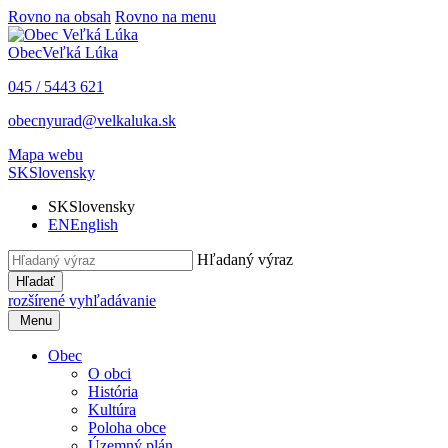
Rovno na obsah
Rovno na menu
Obec
Veľká Lúka
045 / 5443 621
obecnyurad@velkaluka.sk
Mapa webu
SK
Slovensky
SK
Slovensky
EN
English
Hľadaný výraz
Hľadať
rozšírené vyhľadávanie
Menu
Obec
O obci
História
Kultúra
Poloha obce
Územný plán