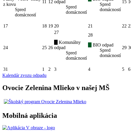
11
12
odpad
15
1
z kovu
Spred
Spred
Spred
domácností
domácností
domácností
17
18
19
20
21
22
2
27
28
Komunálny
BIO odpad
24
25
26
odpad
29
3
Spred
Spred
domácností
domácností
31
1
2
3
4
5
6
Kalendár zvozu odpadu
Ovocie Zelenina Mlieko v našej MŠ
Mobilná aplikácia