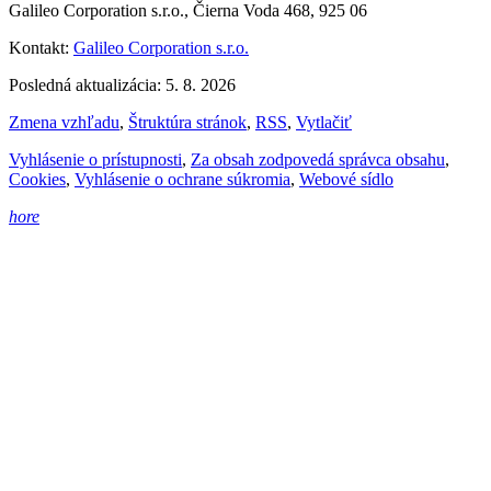
Galileo Corporation s.r.o., Čierna Voda 468, 925 06
Kontakt:
Galileo Corporation s.r.o.
Posledná aktualizácia: 5. 8. 2026
Zmena vzhľadu
,
Štruktúra stránok
,
RSS
,
Vytlačiť
Vyhlásenie o prístupnosti
,
Za obsah zodpovedá správca obsahu
,
Cookies
,
Vyhlásenie o ochrane súkromia
,
Webové sídlo
hore