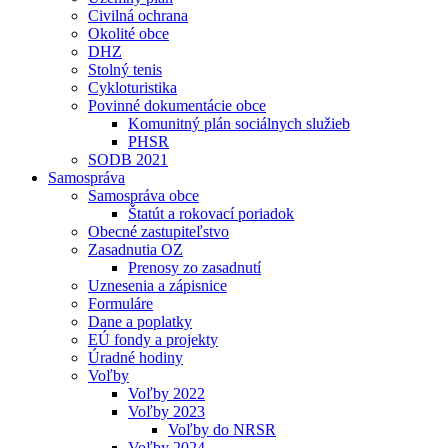
Civilná ochrana
Okolité obce
DHZ
Stolný tenis
Cykloturistika
Povinné dokumentácie obce
Komunitný plán sociálnych služieb
PHSR
SODB 2021
Samospráva
Samospráva obce
Štatút a rokovací poriadok
Obecné zastupiteľstvo
Zasadnutia OZ
Prenosy zo zasadnutí
Uznesenia a zápisnice
Formuláre
Dane a poplatky
EÚ fondy a projekty
Úradné hodiny
Voľby
Voľby 2022
Voľby 2023
Voľby do NRSR
Voľby 2024