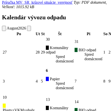
Príručka MV_SR_krízové situácie_verejnosť
Typ: PDF dokument,
Veľkosť: 1015.92 kB
Kalendár vývozu odpadu
August
2026
Po
Ut
St
Št
Pi
So
N
30
31
Komunálny
BIO odpad
27
28
29
odpad
1
2
Spred
Spred
domácností
domácností
6
Papier
3
4
5
7
8
9
Spred
domácností
10
13
14
Komunálny
Plasty+VKM+obaly
BIO odpad