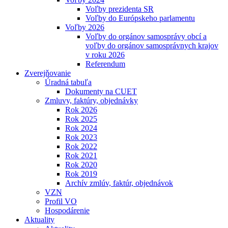
Voľby prezidenta SR
Voľby do Európskeho parlamentu
Voľby 2026
Voľby do orgánov samosprávy obcí a
voľby do orgánov samosprávnych krajov
v roku 2026
Referendum
Zverejňovanie
Úradná tabuľa
Dokumenty na CUET
Zmluvy, faktúry, objednávky
Rok 2026
Rok 2025
Rok 2024
Rok 2023
Rok 2022
Rok 2021
Rok 2020
Rok 2019
Archív zmlúv, faktúr, objednávok
VZN
Profil VO
Hospodárenie
Aktuality