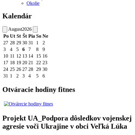
Okolie
Kalendár
August
2026
Po
Ut
St
Št
Pia
So
Ne
27
28
29
30
31
1
2
3
4
5
6
7
8
9
10
11
12
13
14
15
16
17
18
19
20
21
22
23
24
25
26
27
28
29
30
31
1
2
3
4
5
6
Otváracie hodiny fitnes
Projekt UA_Podpora dôsledkov vojenskej
agresie voči Ukrajine v obci Veľká Lúka