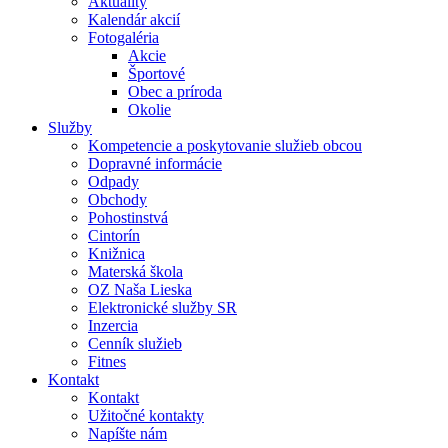
Aktuality
Kalendár akcií
Fotogaléria
Akcie
Športové
Obec a príroda
Okolie
Služby
Kompetencie a poskytovanie služieb obcou
Dopravné informácie
Odpady
Obchody
Pohostinstvá
Cintorín
Knižnica
Materská škola
OZ Naša Lieska
Elektronické služby SR
Inzercia
Cenník služieb
Fitnes
Kontakt
Kontakt
Užitočné kontakty
Napíšte nám