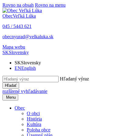
Rovno na obsah
Rovno na menu
Obec
Veľká Lúka
045 / 5443 621
obecnyurad@velkaluka.sk
Mapa webu
SK
Slovensky
SK
Slovensky
EN
English
Hľadaný výraz
Hľadať
rozšírené vyhľadávanie
Menu
Obec
O obci
História
Kultúra
Poloha obce
Územný plán