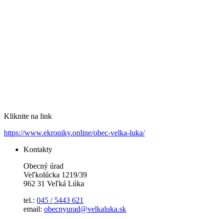
Kliknite na link
https://www.ekroniky.online/obec-velka-luka/
Kontakty
Obecný úrad
Veľkolúcka 1219/39
962 31 Veľká Lúka
tel.:
045 / 5443 621
email:
obecnyurad@velkaluka.sk