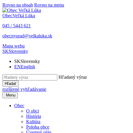
Rovno na obsah
Rovno na menu
Obec
Veľká Lúka
045 / 5443 621
obecnyurad@velkaluka.sk
Mapa webu
SK
Slovensky
SK
Slovensky
EN
English
Hľadaný výraz
Hľadať
rozšírené vyhľadávanie
Menu
Obec
O obci
História
Kultúra
Poloha obce
Územný plán