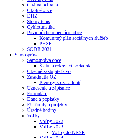
Civilná ochrana
Okolité obce
DHZ
Stolný tenis
Cykloturistika
Povinné dokumentácie obce
Komunitný plán sociálnych služieb
PHSR
SODB 2021
Samospráva
Samospráva obce
Štatút a rokovací poriadok
Obecné zastupiteľstvo
Zasadnutia OZ
Prenosy zo zasadnutí
Uznesenia a zápisnice
Formuláre
Dane a poplatky
EÚ fondy a projekty
Úradné hodiny
Voľby
Voľby 2022
Voľby 2023
Voľby do NRSR
Voľby 2024