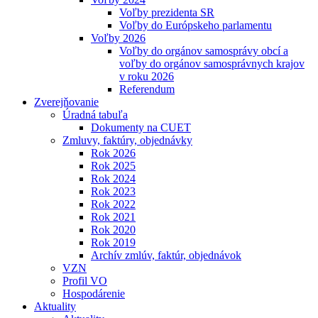
Voľby prezidenta SR
Voľby do Európskeho parlamentu
Voľby 2026
Voľby do orgánov samosprávy obcí a
voľby do orgánov samosprávnych krajov
v roku 2026
Referendum
Zverejňovanie
Úradná tabuľa
Dokumenty na CUET
Zmluvy, faktúry, objednávky
Rok 2026
Rok 2025
Rok 2024
Rok 2023
Rok 2022
Rok 2021
Rok 2020
Rok 2019
Archív zmlúv, faktúr, objednávok
VZN
Profil VO
Hospodárenie
Aktuality