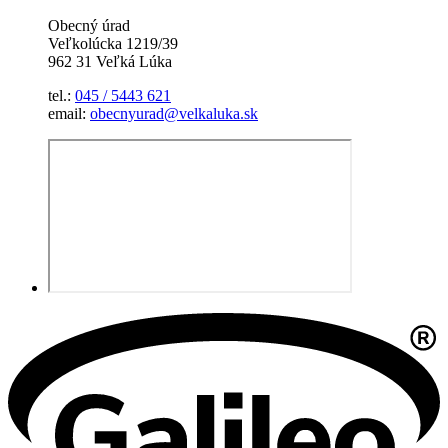
Obecný úrad
Veľkolúcka 1219/39
962 31 Veľká Lúka
tel.:
045 / 5443 621
email:
obecnyurad@velkaluka.sk