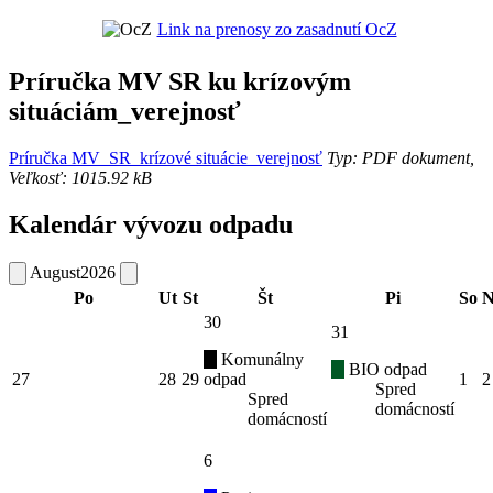
Link na prenosy zo zasadnutí OcZ
Príručka MV SR ku krízovým
situáciám_verejnosť
Príručka MV_SR_krízové situácie_verejnosť
Typ: PDF dokument,
Veľkosť: 1015.92 kB
Kalendár vývozu odpadu
August
2026
Po
Ut
St
Št
Pi
So
N
30
31
Komunálny
BIO odpad
27
28
29
odpad
1
2
Spred
Spred
domácností
domácností
6