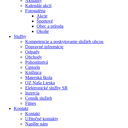
Aktuality
Kalendár akcií
Fotogaléria
Akcie
Športové
Obec a príroda
Okolie
Služby
Kompetencie a poskytovanie služieb obcou
Dopravné informácie
Odpady
Obchody
Pohostinstvá
Cintorín
Knižnica
Materská škola
OZ Naša Lieska
Elektronické služby SR
Inzercia
Cenník služieb
Fitnes
Kontakt
Kontakt
Užitočné kontakty
Napíšte nám