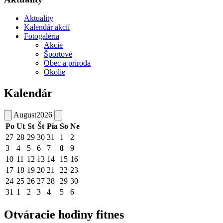
Aktuality
Kalendár akcií
Fotogaléria
Akcie
Športové
Obec a príroda
Okolie
Kalendár
August
2026
Po
Ut
St
Št
Pia
So
Ne
27
28
29
30
31
1
2
3
4
5
6
7
8
9
10
11
12
13
14
15
16
17
18
19
20
21
22
23
24
25
26
27
28
29
30
31
1
2
3
4
5
6
Otváracie hodiny fitnes