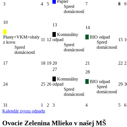
Papier
3
4
5
7
8
9
Spred
domácností
10
13
14
Komunálny
Plasty+VKM+obaly
BIO odpad
11
12
odpad
15
1
z kovu
Spred
Spred
Spred
domácností
domácností
domácností
17
18
19
20
21
22
2
27
28
Komunálny
BIO odpad
24
25
26
odpad
29
3
Spred
Spred
domácností
domácností
31
1
2
3
4
5
6
Kalendár zvozu odpadu
Ovocie Zelenina Mlieko v našej MŠ