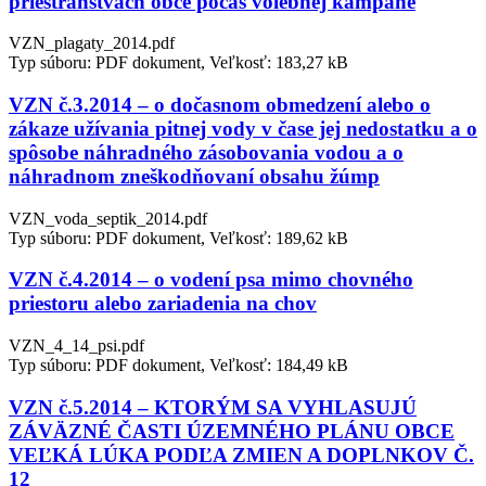
priestranstvách obce počas volebnej kampane
VZN_plagaty_2014.pdf
Typ súboru: PDF dokument, Veľkosť: 183,27 kB
VZN č.3.2014 – o dočasnom obmedzení alebo o
zákaze užívania pitnej vody v čase jej nedostatku a o
spôsobe náhradného zásobovania vodou a o
náhradnom zneškodňovaní obsahu žúmp
VZN_voda_septik_2014.pdf
Typ súboru: PDF dokument, Veľkosť: 189,62 kB
VZN č.4.2014 – o vodení psa mimo chovného
priestoru alebo zariadenia na chov
VZN_4_14_psi.pdf
Typ súboru: PDF dokument, Veľkosť: 184,49 kB
VZN č.5.2014 – KTORÝM SA VYHLASUJÚ
ZÁVÄZNÉ ČASTI ÚZEMNÉHO PLÁNU OBCE
VEĽKÁ LÚKA PODĽA ZMIEN A DOPLNKOV Č.
12