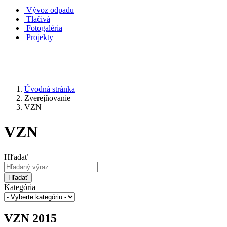
Vývoz odpadu
Tlačivá
Fotogaléria
Projekty
Úvodná stránka
Zverejňovanie
VZN
VZN
Hľadať
Hľadať
Kategória
VZN 2015