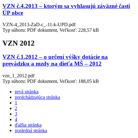
VZN č.4.2013 – ktorým sa vyhlasujú záväzné časti
ÚP obce
VZN-4_2013-ZaD-c_-11-k-UPD.pdf
Typ súboru: PDF dokument, Veľkosť: 228,57 kB
VZN 2012
VZN č.1.2012 – o určení výšky dotácie na
prevádzku a mzdy na dieťa MŠ – 2012
vzn_1_2012.pdf
Typ súboru: PDF dokument, Veľkosť: 188,05 kB
prvá stránka
predchádzajúca stránka
1
2
3
4
ďalšia stránka
posledná stránka