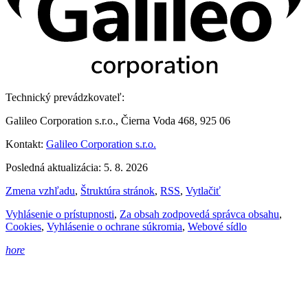
Technický prevádzkovateľ:
Galileo Corporation s.r.o., Čierna Voda 468, 925 06
Kontakt:
Galileo Corporation s.r.o.
Posledná aktualizácia: 5. 8. 2026
Zmena vzhľadu
,
Štruktúra stránok
,
RSS
,
Vytlačiť
Vyhlásenie o prístupnosti
,
Za obsah zodpovedá správca obsahu
,
Cookies
,
Vyhlásenie o ochrane súkromia
,
Webové sídlo
hore