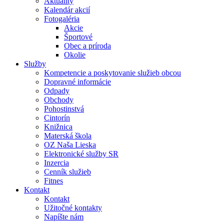
Aktuality
Kalendár akcií
Fotogaléria
Akcie
Športové
Obec a príroda
Okolie
Služby
Kompetencie a poskytovanie služieb obcou
Dopravné informácie
Odpady
Obchody
Pohostinstvá
Cintorín
Knižnica
Materská škola
OZ Naša Lieska
Elektronické služby SR
Inzercia
Cenník služieb
Fitnes
Kontakt
Kontakt
Užitočné kontakty
Napíšte nám