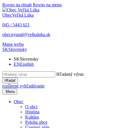
Rovno na obsah
Rovno na menu
Obec
Veľká Lúka
045 / 5443 621
obecnyurad@velkaluka.sk
Mapa webu
SK
Slovensky
SK
Slovensky
EN
English
Hľadaný výraz
Hľadať
rozšírené vyhľadávanie
Menu
Obec
O obci
História
Kultúra
Poloha obce
Územný plán