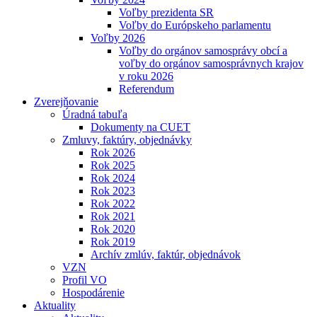
Voľby prezidenta SR
Voľby do Európskeho parlamentu
Voľby 2026
Voľby do orgánov samosprávy obcí a
voľby do orgánov samosprávnych krajov
v roku 2026
Referendum
Zverejňovanie
Úradná tabuľa
Dokumenty na CUET
Zmluvy, faktúry, objednávky
Rok 2026
Rok 2025
Rok 2024
Rok 2023
Rok 2022
Rok 2021
Rok 2020
Rok 2019
Archív zmlúv, faktúr, objednávok
VZN
Profil VO
Hospodárenie
Aktuality