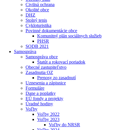
Civilná ochrana
Okolité obce
DHZ
Stolný tenis
Cykloturistika
Povinné dokumentácie obce
Komunitný plán sociálnych služieb
PHSR
SODB 2021
Samospráva
Samospráva obce
Štatút a rokovací poriadok
Obecné zastupiteľstvo
Zasadnutia OZ
Prenosy zo zasadnutí
Uznesenia a zápisnice
Formuláre
Dane a poplatky
EÚ fondy a projekty
Úradné hodiny
Voľby
Voľby 2022
Voľby 2023
Voľby do NRSR
Voľby 2024