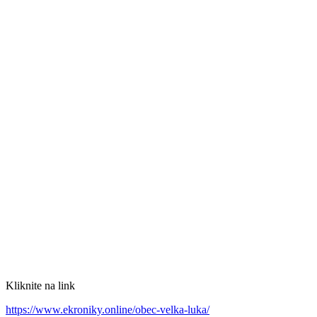
Kliknite na link
https://www.ekroniky.online/obec-velka-luka/