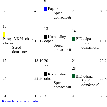
6
Papier
3
4
5
7
8
9
Spred
domácností
10
13
14
Komunálny
Plasty+VKM+obaly
BIO odpad
11
12
odpad
15
1
z kovu
Spred
Spred
Spred
domácností
domácností
domácností
17
18
19
20
21
22
2
27
28
Komunálny
BIO odpad
24
25
26
odpad
29
3
Spred
Spred
domácností
domácností
31
1
2
3
4
5
6
Kalendár zvozu odpadu