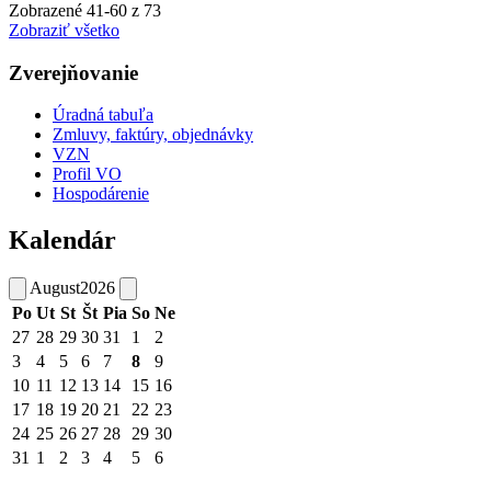
Zobrazené
41
-
60
z 73
Zobraziť všetko
Zverejňovanie
Úradná tabuľa
Zmluvy, faktúry, objednávky
VZN
Profil VO
Hospodárenie
Kalendár
August
2026
Po
Ut
St
Št
Pia
So
Ne
27
28
29
30
31
1
2
3
4
5
6
7
8
9
10
11
12
13
14
15
16
17
18
19
20
21
22
23
24
25
26
27
28
29
30
31
1
2
3
4
5
6