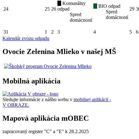
Komunálny
BIO odpad
24
25
26
odpad
29
3
Spred
Spred
domácností
domácností
31
1
2
3
4
5
6
Kalendár zvozu odpadu
Ovocie Zelenina Mlieko v našej MŠ
Mobilná aplikácia
Sledujte informácie z nášho webu v
mobilnej aplikácii -
V OBRAZE.
Mapová aplikácia mOBEC
zapracovaný register "C" a "E" k 28.2.2025