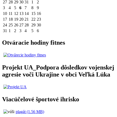
27
28
29
30
31
1
2
3
4
5
6
7
8
9
10
11
12
13
14
15
16
17
18
19
20
21
22
23
24
25
26
27
28
29
30
31
1
2
3
4
5
6
Otváracie hodiny fitnes
Projekt UA_Podpora dôsledkov vojenskej
agresie voči Ukrajine v obci Veľká Lúka
Viacúčelové športové ihrisko
plagát (1.56 MB)