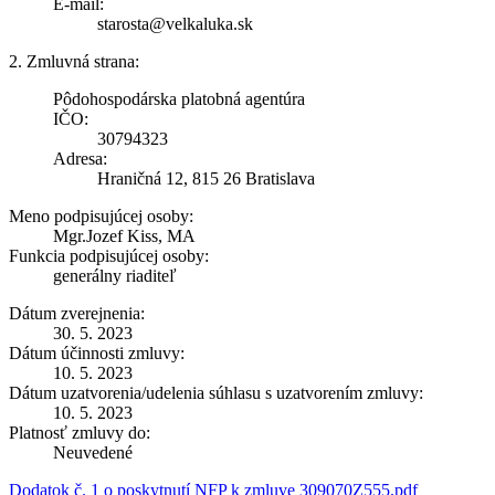
E-mail:
starosta@velkaluka.sk
2. Zmluvná strana:
Pôdohospodárska platobná agentúra
IČO:
30794323
Adresa:
Hraničná 12, 815 26 Bratislava
Meno podpisujúcej osoby:
Mgr.Jozef Kiss, MA
Funkcia podpisujúcej osoby:
generálny riaditeľ
Dátum zverejnenia:
30. 5. 2023
Dátum účinnosti zmluvy:
10. 5. 2023
Dátum uzatvorenia/udelenia súhlasu s uzatvorením zmluvy:
10. 5. 2023
Platnosť zmluvy do:
Neuvedené
Dodatok č. 1 o poskytnutí NFP k zmluve 309070Z555.pdf