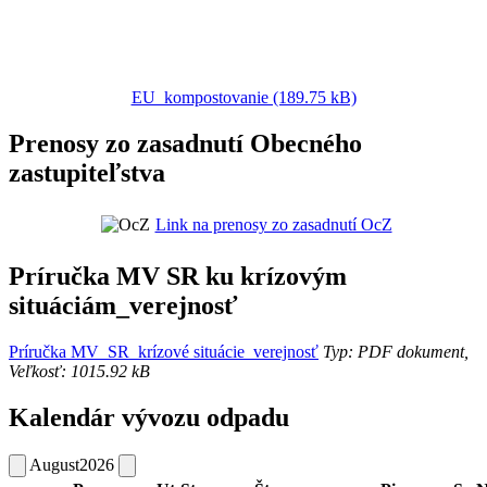
EU_kompostovanie (189.75 kB)
Prenosy zo zasadnutí Obecného
zastupiteľstva
Link na prenosy zo zasadnutí OcZ
Príručka MV SR ku krízovým
situáciám_verejnosť
Príručka MV_SR_krízové situácie_verejnosť
Typ: PDF dokument,
Veľkosť: 1015.92 kB
Kalendár vývozu odpadu
August
2026