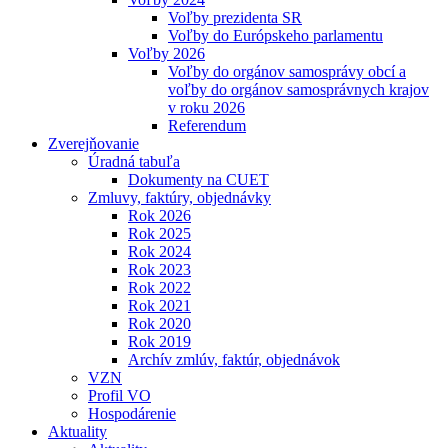
Voľby prezidenta SR
Voľby do Európskeho parlamentu
Voľby 2026
Voľby do orgánov samosprávy obcí a
voľby do orgánov samosprávnych krajov
v roku 2026
Referendum
Zverejňovanie
Úradná tabuľa
Dokumenty na CUET
Zmluvy, faktúry, objednávky
Rok 2026
Rok 2025
Rok 2024
Rok 2023
Rok 2022
Rok 2021
Rok 2020
Rok 2019
Archív zmlúv, faktúr, objednávok
VZN
Profil VO
Hospodárenie
Aktuality