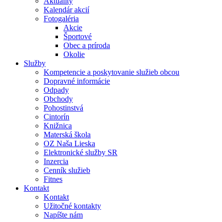
Aktuality
Kalendár akcií
Fotogaléria
Akcie
Športové
Obec a príroda
Okolie
Služby
Kompetencie a poskytovanie služieb obcou
Dopravné informácie
Odpady
Obchody
Pohostinstvá
Cintorín
Knižnica
Materská škola
OZ Naša Lieska
Elektronické služby SR
Inzercia
Cenník služieb
Fitnes
Kontakt
Kontakt
Užitočné kontakty
Napíšte nám