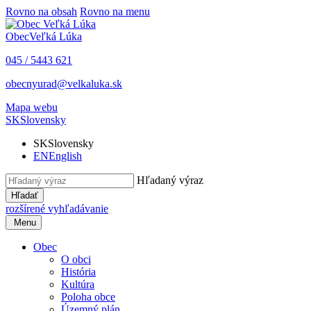
Rovno na obsah
Rovno na menu
Obec
Veľká Lúka
045 / 5443 621
obecnyurad@velkaluka.sk
Mapa webu
SK
Slovensky
SK
Slovensky
EN
English
Hľadaný výraz
Hľadať
rozšírené vyhľadávanie
Menu
Obec
O obci
História
Kultúra
Poloha obce
Územný plán