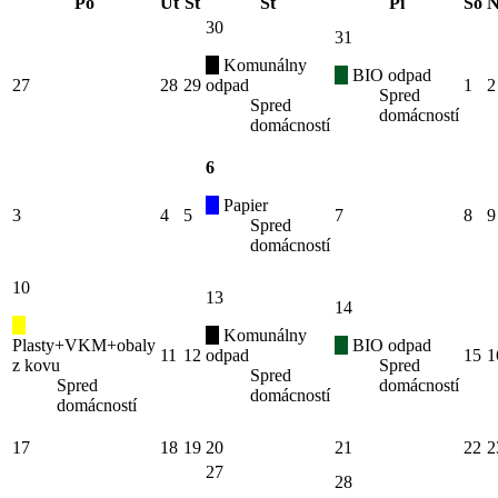
Po
Ut
St
Št
Pi
So
N
30
31
Komunálny
BIO odpad
27
28
29
odpad
1
2
Spred
Spred
domácností
domácností
6
Papier
3
4
5
7
8
9
Spred
domácností
10
13
14
Komunálny
Plasty+VKM+obaly
BIO odpad
11
12
odpad
15
1
z kovu
Spred
Spred
Spred
domácností
domácností
domácností
17
18
19
20
21
22
2
27
28