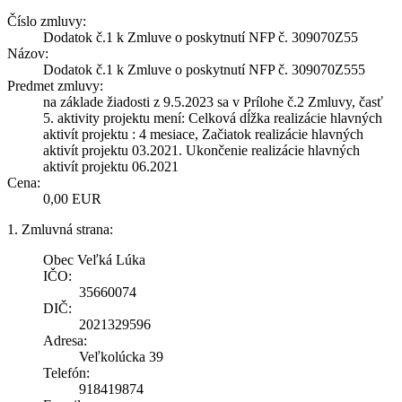
Číslo zmluvy:
Dodatok č.1 k Zmluve o poskytnutí NFP č. 309070Z55
Názov:
Dodatok č.1 k Zmluve o poskytnutí NFP č. 309070Z555
Predmet zmluvy:
na základe žiadosti z 9.5.2023 sa v Prílohe č.2 Zmluvy, časť
5. aktivity projektu mení: Celková dĺžka realizácie hlavných
aktivít projektu : 4 mesiace, Začiatok realizácie hlavných
aktivít projektu 03.2021. Ukončenie realizácie hlavných
aktivít projektu 06.2021
Cena:
0,00 EUR
1. Zmluvná strana:
Obec Veľká Lúka
IČO:
35660074
DIČ:
2021329596
Adresa:
Veľkolúcka 39
Telefón:
918419874