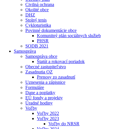
Civilná ochrana
Okolité obce
DHZ
Stolný tenis
Cykloturistika
Povinné dokumentácie obce
Komunitný plán sociálnych služieb
PHSR
SODB 2021
Samospráva
Samospráva obce
Štatút a rokovací poriadok
Obecné zastupiteľstvo
Zasadnutia OZ
Prenosy zo zasadnutí
Uznesenia a zápisnice
Formuláre
Dane a poplatky
EÚ fondy a projekty
Úradné hodiny
Voľby
Voľby 2022
Voľby 2023
Voľby do NRSR
Voľby 2024