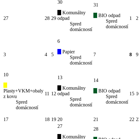
30
31
Komunálny
BIO odpad
27
28
29
odpad
1
2
Spred
Spred
domácností
domácností
6
Papier
3
4
5
7
8
9
Spred
domácností
10
13
14
Komunálny
Plasty+VKM+obaly
BIO odpad
11
12
odpad
15
1
z kovu
Spred
Spred
Spred
domácností
domácností
domácností
17
18
19
20
21
22
2
27
28
Komunálny