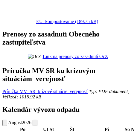
EU_kompostovanie (189.75 kB)
Prenosy zo zasadnutí Obecného
zastupiteľstva
Link na prenosy zo zasadnutí OcZ
Príručka MV SR ku krízovým
situáciám_verejnosť
Príručka MV_SR_krízové situácie_verejnosť
Typ: PDF dokument,
Veľkosť: 1015.92 kB
Kalendár vývozu odpadu
August
2026
Po
Ut
St
Št
Pi
So
N