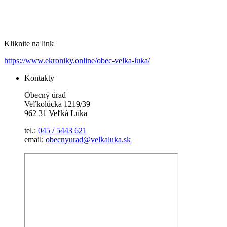
Kliknite na link
https://www.ekroniky.online/obec-velka-luka/
Kontakty
Obecný úrad
Veľkolúcka 1219/39
962 31 Veľká Lúka
tel.:
045 / 5443 621
email:
obecnyurad@velkaluka.sk