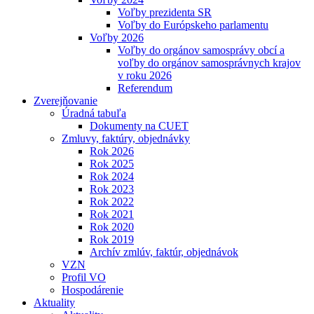
Voľby prezidenta SR
Voľby do Európskeho parlamentu
Voľby 2026
Voľby do orgánov samosprávy obcí a
voľby do orgánov samosprávnych krajov
v roku 2026
Referendum
Zverejňovanie
Úradná tabuľa
Dokumenty na CUET
Zmluvy, faktúry, objednávky
Rok 2026
Rok 2025
Rok 2024
Rok 2023
Rok 2022
Rok 2021
Rok 2020
Rok 2019
Archív zmlúv, faktúr, objednávok
VZN
Profil VO
Hospodárenie
Aktuality