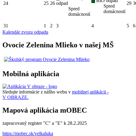
BIO odpad
24
25
26
odpad
29
3
Spred
Spred
domácností
domácností
31
1
2
3
4
5
6
Kalendár zvozu odpadu
Ovocie Zelenina Mlieko v našej MŠ
Mobilná aplikácia
Sledujte informácie z nášho webu v
mobilnej aplikácii -
V OBRAZE.
Mapová aplikácia mOBEC
zapracovaný register "C" a "E" k 28.2.2025
https://mobec.sk/velkaluka