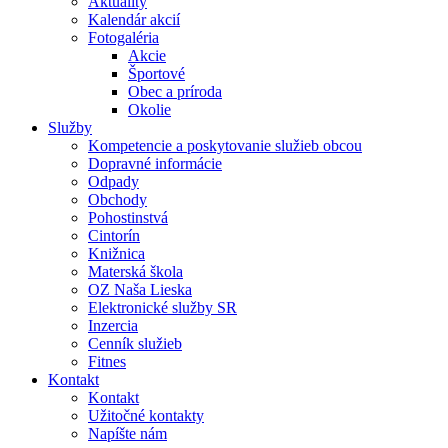
Aktuality
Kalendár akcií
Fotogaléria
Akcie
Športové
Obec a príroda
Okolie
Služby
Kompetencie a poskytovanie služieb obcou
Dopravné informácie
Odpady
Obchody
Pohostinstvá
Cintorín
Knižnica
Materská škola
OZ Naša Lieska
Elektronické služby SR
Inzercia
Cenník služieb
Fitnes
Kontakt
Kontakt
Užitočné kontakty
Napíšte nám