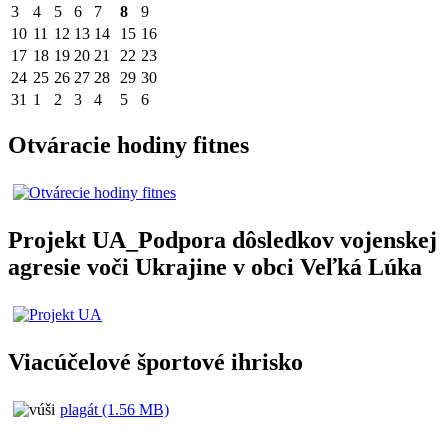
3
4
5
6
7
8
9
10
11
12
13
14
15
16
17
18
19
20
21
22
23
24
25
26
27
28
29
30
31
1
2
3
4
5
6
Otváracie hodiny fitnes
Projekt UA_Podpora dôsledkov vojenskej
agresie voči Ukrajine v obci Veľká Lúka
Viacúčelové športové ihrisko
plagát (1.56 MB)