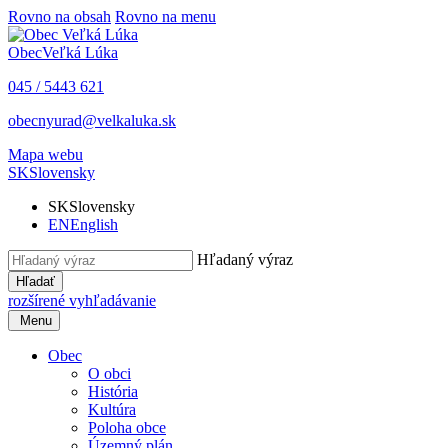
Rovno na obsah
Rovno na menu
Obec
Veľká Lúka
045 / 5443 621
obecnyurad@velkaluka.sk
Mapa webu
SK
Slovensky
SK
Slovensky
EN
English
Hľadaný výraz
Hľadať
rozšírené vyhľadávanie
Menu
Obec
O obci
História
Kultúra
Poloha obce
Územný plán