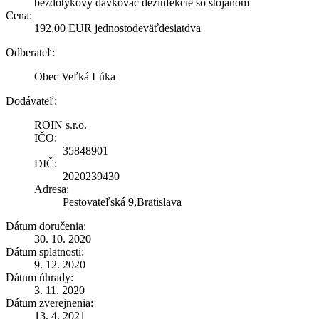
bezdotykový dávkovač dezinfekcie so stojanom
Cena:
192,00 EUR jednostodeväťdesiatdva
Odberateľ:
Obec Veľká Lúka
Dodávateľ:
ROIN s.r.o.
IČO:
35848901
DIČ:
2020239430
Adresa:
Pestovateľská 9,Bratislava
Dátum doručenia:
30. 10. 2020
Dátum splatnosti:
9. 12. 2020
Dátum úhrady:
3. 11. 2020
Dátum zverejnenia:
13. 4. 2021