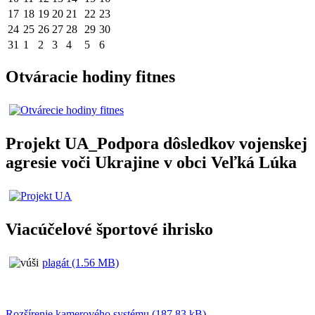
17
18
19
20
21
22
23
24
25
26
27
28
29
30
31
1
2
3
4
5
6
Otváracie hodiny fitnes
Projekt UA_Podpora dôsledkov vojenskej
agresie voči Ukrajine v obci Veľká Lúka
Viacúčelové športové ihrisko
plagát (1.56 MB)
Rozšírenie kamerového systému (187.83 kB)