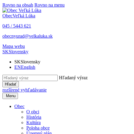
Rovno na obsah
Rovno na menu
Obec
Veľká Lúka
045 / 5443 621
obecnyurad@velkaluka.sk
Mapa webu
SK
Slovensky
SK
Slovensky
EN
English
Hľadaný výraz
Hľadať
rozšírené vyhľadávanie
Menu
Obec
O obci
História
Kultúra
Poloha obce
Územný plán