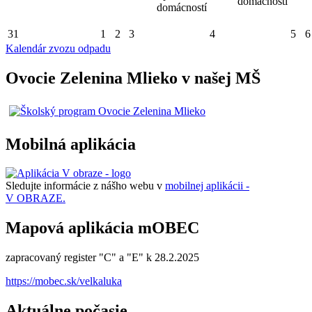
domácností
domácností
31
1
2
3
4
5
6
Kalendár zvozu odpadu
Ovocie Zelenina Mlieko v našej MŠ
Mobilná aplikácia
Sledujte informácie z nášho webu v
mobilnej aplikácii -
V OBRAZE.
Mapová aplikácia mOBEC
zapracovaný register "C" a "E" k 28.2.2025
https://mobec.sk/velkaluka
Aktuálne počasie