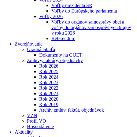
Voľby prezidenta SR
Voľby do Európskeho parlamentu
Voľby 2026
Voľby do orgánov samosprávy obcí a
voľby do orgánov samosprávnych krajov
v roku 2026
Referendum
Zverejňovanie
Úradná tabuľa
Dokumenty na CUET
Zmluvy, faktúry, objednávky
Rok 2026
Rok 2025
Rok 2024
Rok 2023
Rok 2022
Rok 2021
Rok 2020
Rok 2019
Archív zmlúv, faktúr, objednávok
VZN
Profil VO
Hospodárenie
Aktuality