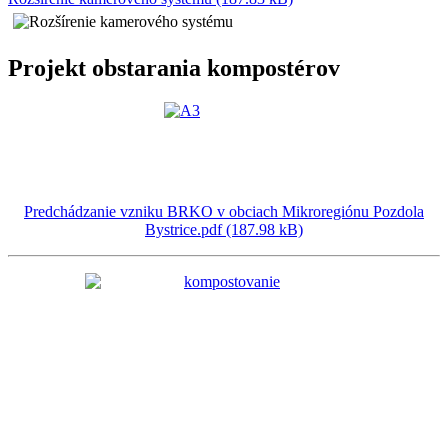
Projekt obstarania kompostérov
Predchádzanie vzniku BRKO v obciach Mikroregiónu Pozdola
Bystrice.pdf (187.98 kB)