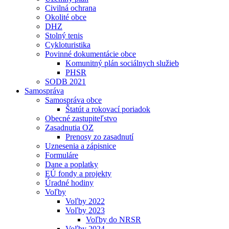
Civilná ochrana
Okolité obce
DHZ
Stolný tenis
Cykloturistika
Povinné dokumentácie obce
Komunitný plán sociálnych služieb
PHSR
SODB 2021
Samospráva
Samospráva obce
Štatút a rokovací poriadok
Obecné zastupiteľstvo
Zasadnutia OZ
Prenosy zo zasadnutí
Uznesenia a zápisnice
Formuláre
Dane a poplatky
EÚ fondy a projekty
Úradné hodiny
Voľby
Voľby 2022
Voľby 2023
Voľby do NRSR
Voľby 2024