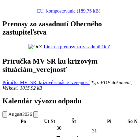
EU_kompostovanie (189.75 kB)
Prenosy zo zasadnutí Obecného
zastupiteľstva
Link na prenosy zo zasadnutí OcZ
Príručka MV SR ku krízovým
situáciám_verejnosť
Príručka MV_SR_krízové situácie_verejnosť
Typ: PDF dokument,
Veľkosť: 1015.92 kB
Kalendár vývozu odpadu
August
2026
Po
Ut
St
Št
Pi
So
N
30
31