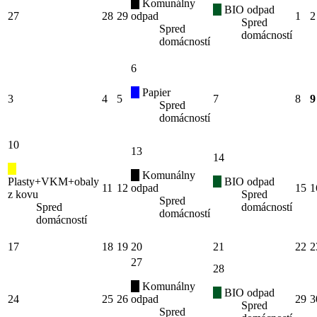
Komunálny
BIO odpad
27
28
29
odpad
1
2
Spred
Spred
domácností
domácností
6
Papier
3
4
5
7
8
9
Spred
domácností
10
13
14
Komunálny
Plasty+VKM+obaly
BIO odpad
11
12
odpad
15
1
z kovu
Spred
Spred
Spred
domácností
domácností
domácností
17
18
19
20
21
22
2
27
28
Komunálny
BIO odpad
24
25
26
odpad
29
3
Spred
Spred