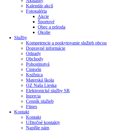
Aktuality
Kalendár akcií
Fotogaléria
Akcie
Športové
Obec a príroda
Okolie
Služby
Kompetencie a poskytovanie služieb obcou
Dopravné informácie
Odpady
Obchody
Pohostinstvá
Cintorín
Knižnica
Materská škola
OZ Naša Lieska
Elektronické služby SR
Inzercia
Cenník služieb
Fitnes
Kontakt
Kontakt
Užitočné kontakty
Napíšte nám