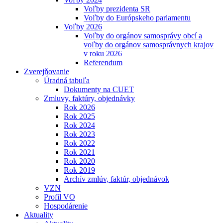
Voľby prezidenta SR
Voľby do Európskeho parlamentu
Voľby 2026
Voľby do orgánov samosprávy obcí a
voľby do orgánov samosprávnych krajov
v roku 2026
Referendum
Zverejňovanie
Úradná tabuľa
Dokumenty na CUET
Zmluvy, faktúry, objednávky
Rok 2026
Rok 2025
Rok 2024
Rok 2023
Rok 2022
Rok 2021
Rok 2020
Rok 2019
Archív zmlúv, faktúr, objednávok
VZN
Profil VO
Hospodárenie
Aktuality