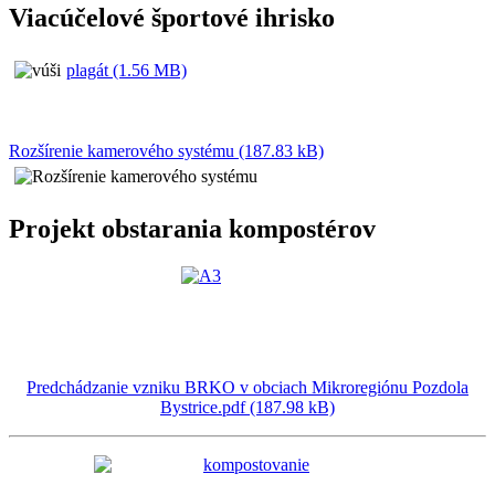
Viacúčelové športové ihrisko
plagát (1.56 MB)
Rozšírenie kamerového systému (187.83 kB)
Projekt obstarania kompostérov
Predchádzanie vzniku BRKO v obciach Mikroregiónu Pozdola
Bystrice.pdf (187.98 kB)