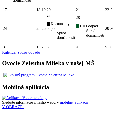
domácností
17
18
19
20
21
22
2
27
28
Komunálny
BIO odpad
24
25
26
odpad
29
3
Spred
Spred
domácností
domácností
31
1
2
3
4
5
6
Kalendár zvozu odpadu
Ovocie Zelenina Mlieko v našej MŠ
Mobilná aplikácia
Sledujte informácie z nášho webu v
mobilnej aplikácii -
V OBRAZE.