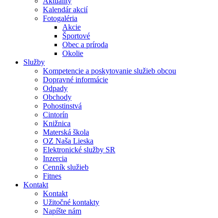
Aktuality
Kalendár akcií
Fotogaléria
Akcie
Športové
Obec a príroda
Okolie
Služby
Kompetencie a poskytovanie služieb obcou
Dopravné informácie
Odpady
Obchody
Pohostinstvá
Cintorín
Knižnica
Materská škola
OZ Naša Lieska
Elektronické služby SR
Inzercia
Cenník služieb
Fitnes
Kontakt
Kontakt
Užitočné kontakty
Napíšte nám