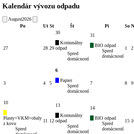
Kalendár vývozu odpadu
August
2026
Po
Ut
St
Št
Pi
So
N
30
31
Komunálny
BIO odpad
27
28
29
odpad
1
2
Spred
Spred
domácností
domácností
6
Papier
3
4
5
7
8
9
Spred
domácností
10
13
14
Komunálny
Plasty+VKM+obaly
BIO odpad
11
12
odpad
15
1
z kovu
Spred
Spred
Spred
domácností
domácností