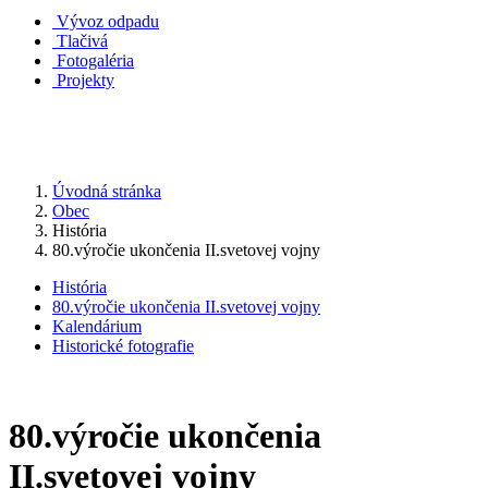
Vývoz odpadu
Tlačivá
Fotogaléria
Projekty
Úvodná stránka
Obec
História
80.výročie ukončenia II.svetovej vojny
História
80.výročie ukončenia II.svetovej vojny
Kalendárium
Historické fotografie
80.výročie ukončenia
II.svetovej vojny