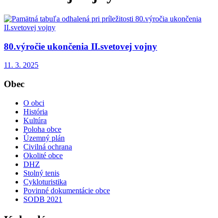
80.výročie ukončenia II.svetovej vojny
11. 3. 2025
Obec
O obci
História
Kultúra
Poloha obce
Územný plán
Civilná ochrana
Okolité obce
DHZ
Stolný tenis
Cykloturistika
Povinné dokumentácie obce
SODB 2021