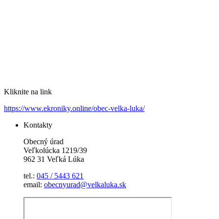
Kliknite na link
https://www.ekroniky.online/obec-velka-luka/
Kontakty
Obecný úrad
Veľkolúcka 1219/39
962 31 Veľká Lúka
tel.:
045 / 5443 621
email:
obecnyurad@velkaluka.sk