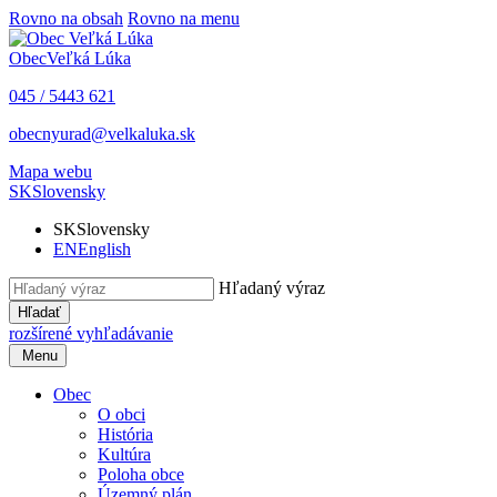
Rovno na obsah
Rovno na menu
Obec
Veľká Lúka
045 / 5443 621
obecnyurad@velkaluka.sk
Mapa webu
SK
Slovensky
SK
Slovensky
EN
English
Hľadaný výraz
Hľadať
rozšírené vyhľadávanie
Menu
Obec
O obci
História
Kultúra
Poloha obce
Územný plán