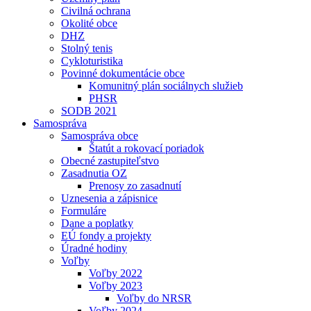
Civilná ochrana
Okolité obce
DHZ
Stolný tenis
Cykloturistika
Povinné dokumentácie obce
Komunitný plán sociálnych služieb
PHSR
SODB 2021
Samospráva
Samospráva obce
Štatút a rokovací poriadok
Obecné zastupiteľstvo
Zasadnutia OZ
Prenosy zo zasadnutí
Uznesenia a zápisnice
Formuláre
Dane a poplatky
EÚ fondy a projekty
Úradné hodiny
Voľby
Voľby 2022
Voľby 2023
Voľby do NRSR
Voľby 2024