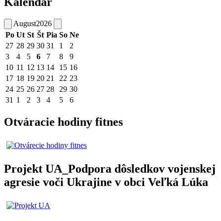
Kalendár
August
2026
Po
Ut
St
Št
Pia
So
Ne
27
28
29
30
31
1
2
3
4
5
6
7
8
9
10
11
12
13
14
15
16
17
18
19
20
21
22
23
24
25
26
27
28
29
30
31
1
2
3
4
5
6
Otváracie hodiny fitnes
Projekt UA_Podpora dôsledkov vojenskej
agresie voči Ukrajine v obci Veľká Lúka