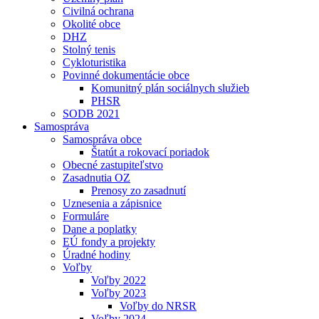
Civilná ochrana
Okolité obce
DHZ
Stolný tenis
Cykloturistika
Povinné dokumentácie obce
Komunitný plán sociálnych služieb
PHSR
SODB 2021
Samospráva
Samospráva obce
Štatút a rokovací poriadok
Obecné zastupiteľstvo
Zasadnutia OZ
Prenosy zo zasadnutí
Uznesenia a zápisnice
Formuláre
Dane a poplatky
EÚ fondy a projekty
Úradné hodiny
Voľby
Voľby 2022
Voľby 2023
Voľby do NRSR
Voľby 2024