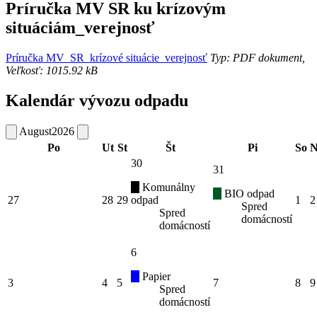
Príručka MV SR ku krízovým
situáciám_verejnosť
Príručka MV_SR_krízové situácie_verejnosť
Typ: PDF dokument,
Veľkosť: 1015.92 kB
Kalendár vývozu odpadu
August
2026
Po
Ut
St
Št
Pi
So
N
30
31
Komunálny
BIO odpad
27
28
29
odpad
1
2
Spred
Spred
domácností
domácností
6
Papier
3
4
5
7
8
9
Spred
domácností