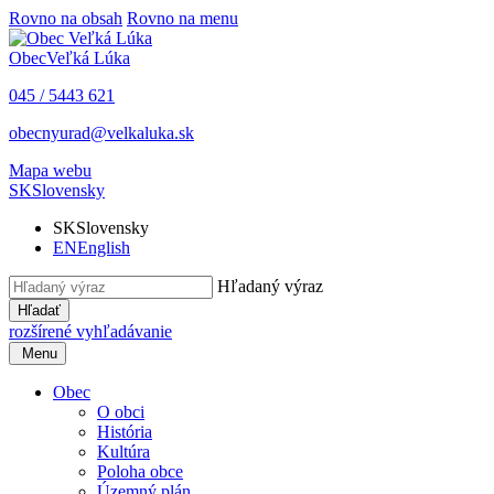
Rovno na obsah
Rovno na menu
Obec
Veľká Lúka
045 / 5443 621
obecnyurad@velkaluka.sk
Mapa webu
SK
Slovensky
SK
Slovensky
EN
English
Hľadaný výraz
Hľadať
rozšírené vyhľadávanie
Menu
Obec
O obci
História
Kultúra
Poloha obce
Územný plán