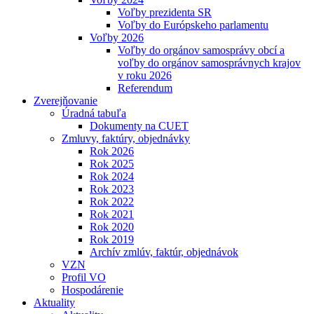
Voľby prezidenta SR
Voľby do Európskeho parlamentu
Voľby 2026
Voľby do orgánov samosprávy obcí a
voľby do orgánov samosprávnych krajov
v roku 2026
Referendum
Zverejňovanie
Úradná tabuľa
Dokumenty na CUET
Zmluvy, faktúry, objednávky
Rok 2026
Rok 2025
Rok 2024
Rok 2023
Rok 2022
Rok 2021
Rok 2020
Rok 2019
Archív zmlúv, faktúr, objednávok
VZN
Profil VO
Hospodárenie
Aktuality