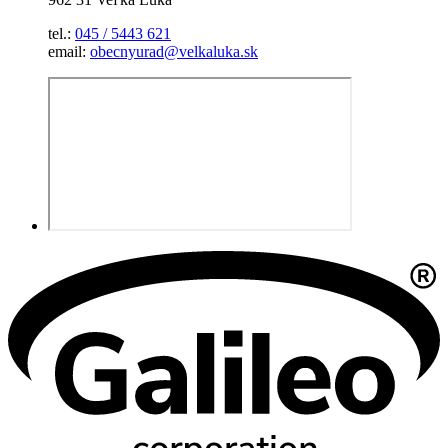
tel.:
045 / 5443 621
email:
obecnyurad@velkaluka.sk