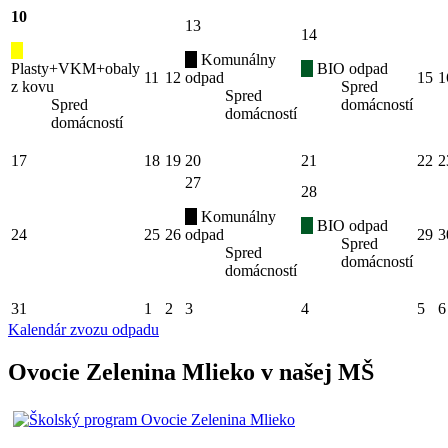
10
13
14
Komunálny
Plasty+VKM+obaly
BIO odpad
11
12
odpad
15
1
z kovu
Spred
Spred
Spred
domácností
domácností
domácností
17
18
19
20
21
22
2
27
28
Komunálny
BIO odpad
24
25
26
odpad
29
3
Spred
Spred
domácností
domácností
31
1
2
3
4
5
6
Kalendár zvozu odpadu
Ovocie Zelenina Mlieko v našej MŠ