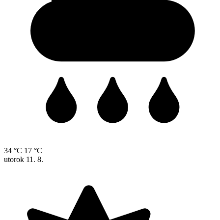
34 °C
17 °C
utorok
11. 8.