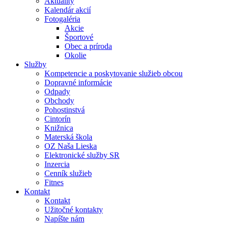
Aktuality
Kalendár akcií
Fotogaléria
Akcie
Športové
Obec a príroda
Okolie
Služby
Kompetencie a poskytovanie služieb obcou
Dopravné informácie
Odpady
Obchody
Pohostinstvá
Cintorín
Knižnica
Materská škola
OZ Naša Lieska
Elektronické služby SR
Inzercia
Cenník služieb
Fitnes
Kontakt
Kontakt
Užitočné kontakty
Napíšte nám