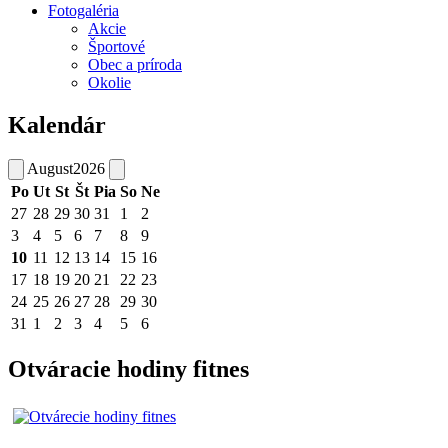
Fotogaléria
Akcie
Športové
Obec a príroda
Okolie
Kalendár
August
2026
Po
Ut
St
Št
Pia
So
Ne
27
28
29
30
31
1
2
3
4
5
6
7
8
9
10
11
12
13
14
15
16
17
18
19
20
21
22
23
24
25
26
27
28
29
30
31
1
2
3
4
5
6
Otváracie hodiny fitnes