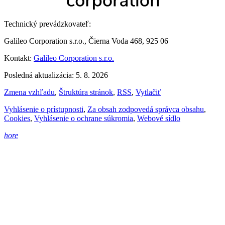
Technický prevádzkovateľ:
Galileo Corporation s.r.o., Čierna Voda 468, 925 06
Kontakt:
Galileo Corporation s.r.o.
Posledná aktualizácia: 5. 8. 2026
Zmena vzhľadu
,
Štruktúra stránok
,
RSS
,
Vytlačiť
Vyhlásenie o prístupnosti
,
Za obsah zodpovedá správca obsahu
,
Cookies
,
Vyhlásenie o ochrane súkromia
,
Webové sídlo
hore