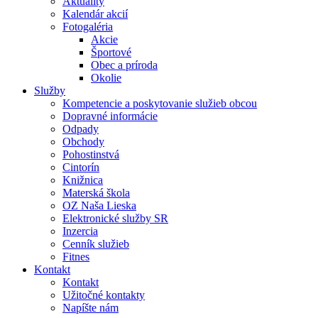
Aktuality
Kalendár akcií
Fotogaléria
Akcie
Športové
Obec a príroda
Okolie
Služby
Kompetencie a poskytovanie služieb obcou
Dopravné informácie
Odpady
Obchody
Pohostinstvá
Cintorín
Knižnica
Materská škola
OZ Naša Lieska
Elektronické služby SR
Inzercia
Cenník služieb
Fitnes
Kontakt
Kontakt
Užitočné kontakty
Napíšte nám