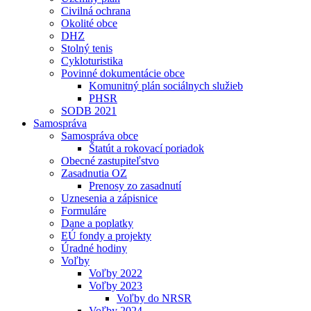
Civilná ochrana
Okolité obce
DHZ
Stolný tenis
Cykloturistika
Povinné dokumentácie obce
Komunitný plán sociálnych služieb
PHSR
SODB 2021
Samospráva
Samospráva obce
Štatút a rokovací poriadok
Obecné zastupiteľstvo
Zasadnutia OZ
Prenosy zo zasadnutí
Uznesenia a zápisnice
Formuláre
Dane a poplatky
EÚ fondy a projekty
Úradné hodiny
Voľby
Voľby 2022
Voľby 2023
Voľby do NRSR
Voľby 2024