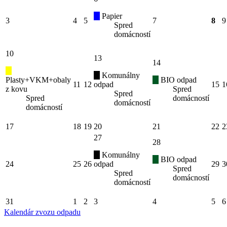
Papier
3
4
5
7
8
9
Spred
domácností
10
13
14
Komunálny
Plasty+VKM+obaly
BIO odpad
11
12
odpad
15
1
z kovu
Spred
Spred
Spred
domácností
domácností
domácností
17
18
19
20
21
22
2
27
28
Komunálny
BIO odpad
24
25
26
odpad
29
3
Spred
Spred
domácností
domácností
31
1
2
3
4
5
6
Kalendár zvozu odpadu