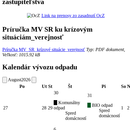
zastupiteľstva
Link na prenosy zo zasadnutí OcZ
Príručka MV SR ku krízovým
situáciám_verejnosť
Príručka MV_SR_krízové situácie_verejnosť
Typ: PDF dokument,
Veľkosť: 1015.92 kB
Kalendár vývozu odpadu
August
2026
Po
Ut
St
Št
Pi
So
N
30
31
Komunálny
BIO odpad
27
28
29
odpad
1
2
Spred
Spred
domácností
domácností
6