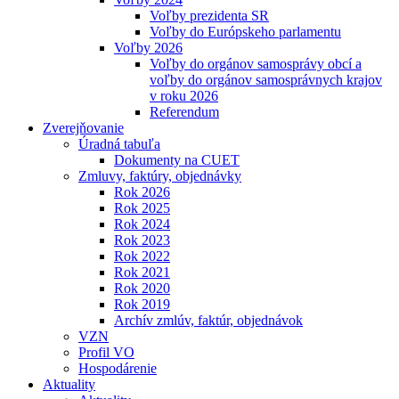
Voľby prezidenta SR
Voľby do Európskeho parlamentu
Voľby 2026
Voľby do orgánov samosprávy obcí a
voľby do orgánov samosprávnych krajov
v roku 2026
Referendum
Zverejňovanie
Úradná tabuľa
Dokumenty na CUET
Zmluvy, faktúry, objednávky
Rok 2026
Rok 2025
Rok 2024
Rok 2023
Rok 2022
Rok 2021
Rok 2020
Rok 2019
Archív zmlúv, faktúr, objednávok
VZN
Profil VO
Hospodárenie
Aktuality