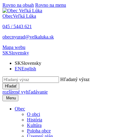
Rovno na obsah
Rovno na menu
Obec
Veľká Lúka
045 / 5443 621
obecnyurad@velkaluka.sk
Mapa webu
SK
Slovensky
SK
Slovensky
EN
English
Hľadaný výraz
Hľadať
rozšírené vyhľadávanie
Menu
Obec
O obci
História
Kultúra
Poloha obce
Územný plán