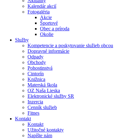
Aktuality
Kalendár akcií
Fotogaléria
Akcie
Športové
Obec a príroda
Okolie
Služby
Kompetencie a poskytovanie služieb obcou
Dopravné informácie
Odpady
Obchody
Pohostinstvá
Cintorín
Knižnica
Materská škola
OZ Naša Lieska
Elektronické služby SR
Inzercia
Cenník služieb
Fitnes
Kontakt
Kontakt
Užitočné kontakty
Napíšte nám