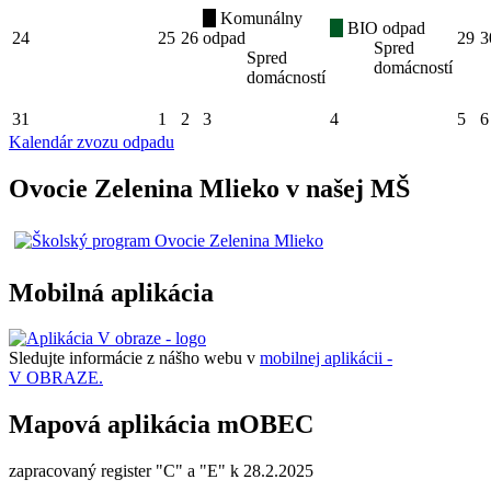
Komunálny
BIO odpad
24
25
26
odpad
29
3
Spred
Spred
domácností
domácností
31
1
2
3
4
5
6
Kalendár zvozu odpadu
Ovocie Zelenina Mlieko v našej MŠ
Mobilná aplikácia
Sledujte informácie z nášho webu v
mobilnej aplikácii -
V OBRAZE.
Mapová aplikácia mOBEC
zapracovaný register "C" a "E" k 28.2.2025