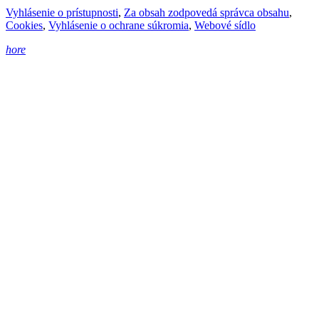
Vyhlásenie o prístupnosti
,
Za obsah zodpovedá správca obsahu
,
Cookies
,
Vyhlásenie o ochrane súkromia
,
Webové sídlo
hore