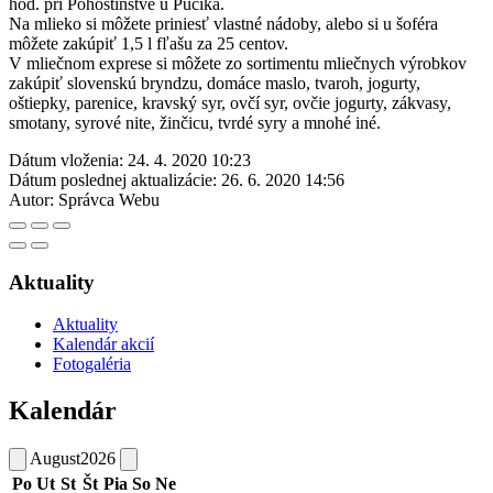
hod. pri Pohostinstve u Púčika.
Na mlieko si môžete priniesť vlastné nádoby, alebo si u šoféra
môžete zakúpiť 1,5 l fľašu za 25 centov.
V mliečnom exprese si môžete zo sortimentu mliečnych výrobkov
zakúpiť slovenskú bryndzu, domáce maslo, tvaroh, jogurty,
oštiepky, parenice, kravský syr, ovčí syr, ovčie jogurty, zákvasy,
smotany, syrové nite, žinčicu, tvrdé syry a mnohé iné.
Dátum vloženia:
24. 4. 2020 10:23
Dátum poslednej aktualizácie:
26. 6. 2020 14:56
Autor:
Správca Webu
Aktuality
Aktuality
Kalendár akcií
Fotogaléria
Kalendár
August
2026
Po
Ut
St
Št
Pia
So
Ne