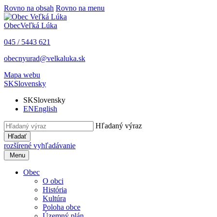
Rovno na obsah
Rovno na menu
Obec
Veľká Lúka
045 / 5443 621
obecnyurad@velkaluka.sk
Mapa webu
SK
Slovensky
SK
Slovensky
EN
English
Hľadaný výraz
Hľadať
rozšírené vyhľadávanie
Menu
Obec
O obci
História
Kultúra
Poloha obce
Územný plán