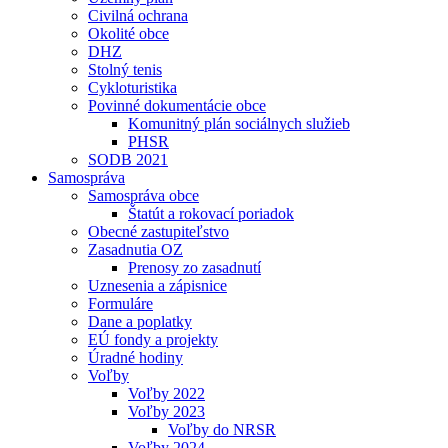
Civilná ochrana
Okolité obce
DHZ
Stolný tenis
Cykloturistika
Povinné dokumentácie obce
Komunitný plán sociálnych služieb
PHSR
SODB 2021
Samospráva
Samospráva obce
Štatút a rokovací poriadok
Obecné zastupiteľstvo
Zasadnutia OZ
Prenosy zo zasadnutí
Uznesenia a zápisnice
Formuláre
Dane a poplatky
EÚ fondy a projekty
Úradné hodiny
Voľby
Voľby 2022
Voľby 2023
Voľby do NRSR
Voľby 2024