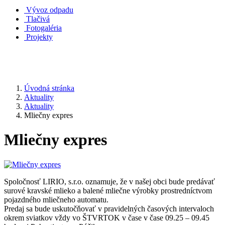
Vývoz odpadu
Tlačivá
Fotogaléria
Projekty
Úvodná stránka
Aktuality
Aktuality
Mliečny expres
Mliečny expres
Spoločnosť LIRIO, s.r.o. oznamuje, že v našej obci bude predávať
surové kravské mlieko a balené mliečne výrobky prostredníctvom
pojazdného mliečneho automatu.
Predaj sa bude uskutočňovať v pravidelných časových intervaloch
okrem sviatkov vždy vo ŠTVRTOK v čase v čase 09.25 – 09.45