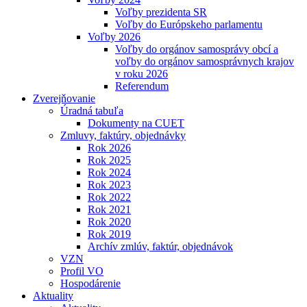
Voľby prezidenta SR
Voľby do Európskeho parlamentu
Voľby 2026
Voľby do orgánov samosprávy obcí a
voľby do orgánov samosprávnych krajov
v roku 2026
Referendum
Zverejňovanie
Úradná tabuľa
Dokumenty na CUET
Zmluvy, faktúry, objednávky
Rok 2026
Rok 2025
Rok 2024
Rok 2023
Rok 2022
Rok 2021
Rok 2020
Rok 2019
Archív zmlúv, faktúr, objednávok
VZN
Profil VO
Hospodárenie
Aktuality