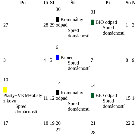
Po
Ut
St
Št
Pi
So
N
30
31
Komunálny
BIO odpad
27
28
29
odpad
1
2
Spred
Spred
domácností
domácností
6
Papier
3
4
5
7
8
9
Spred
domácností
10
13
14
Komunálny
Plasty+VKM+obaly
BIO odpad
11
12
odpad
15
1
z kovu
Spred
Spred
Spred
domácností
domácností
domácností
17
18
19
20
21
22
2
27
28