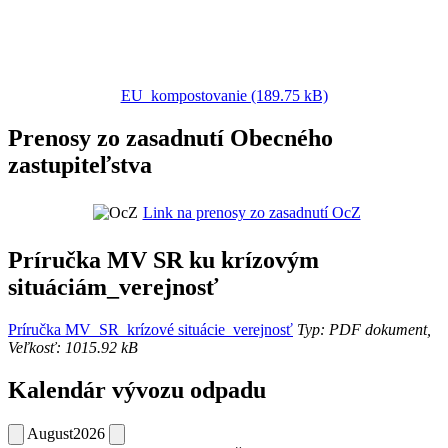
EU_kompostovanie (189.75 kB)
Prenosy zo zasadnutí Obecného
zastupiteľstva
Link na prenosy zo zasadnutí OcZ
Príručka MV SR ku krízovým
situáciám_verejnosť
Príručka MV_SR_krízové situácie_verejnosť
Typ: PDF dokument,
Veľkosť: 1015.92 kB
Kalendár vývozu odpadu
August
2026