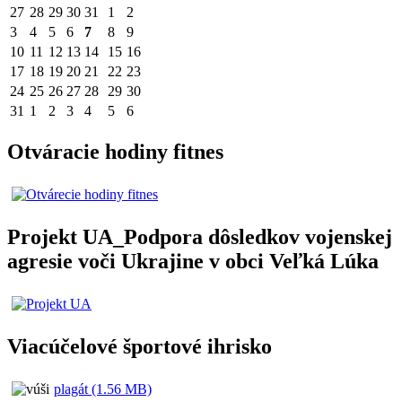
27
28
29
30
31
1
2
3
4
5
6
7
8
9
10
11
12
13
14
15
16
17
18
19
20
21
22
23
24
25
26
27
28
29
30
31
1
2
3
4
5
6
Otváracie hodiny fitnes
Projekt UA_Podpora dôsledkov vojenskej
agresie voči Ukrajine v obci Veľká Lúka
Viacúčelové športové ihrisko
plagát (1.56 MB)